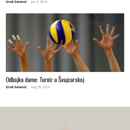
Uroš Selenić
-
jun 5, 2016
Odbojka dame: Turnir u Švajcarskoj
Uroš Selenić
-
maj 29, 2016