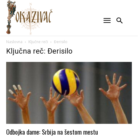
Naslovna
Ključne reči
Đerisilo
Ključna reč: Đerisilo
Odbojka dame: Srbija na šestom mestu