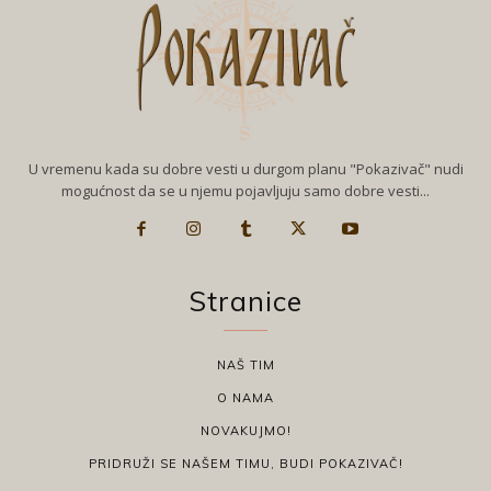
U vremenu kada su dobre vesti u durgom planu "Pokazivač" nudi
mogućnost da se u njemu pojavljuju samo dobre vesti...
Stranice
NAŠ TIM
O NAMA
NOVAKUJMO!
PRIDRUŽI SE NAŠEM TIMU, BUDI POKAZIVAČ!