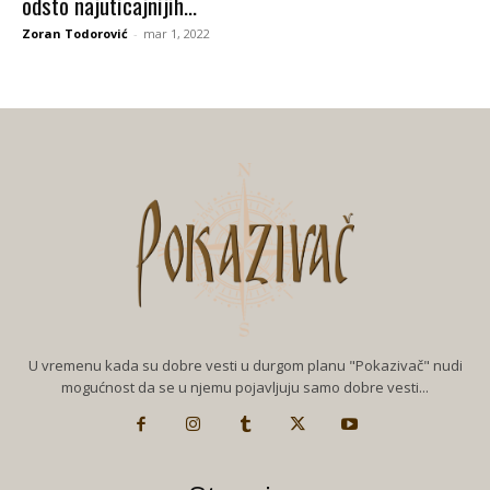
odsto najuticajnijih...
Zoran Todorović
-
mar 1, 2022
U vremenu kada su dobre vesti u durgom planu "Pokazivač" nudi
mogućnost da se u njemu pojavljuju samo dobre vesti...