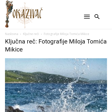
Naslovna
Ključne reči
Fotografije Miloja Tomića Mikice
Ključna reč: Fotografije Miloja Tomića
Mikice