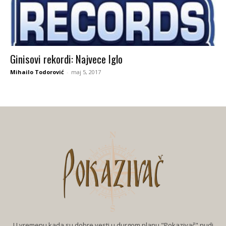
Ginisovi rekordi: Najvece Iglo
Mihailo Todorović
-
maj 5, 2017
U vremenu kada su dobre vesti u durgom planu "Pokazivač" nudi