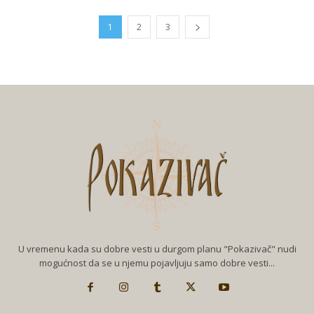
1
2
3
U vremenu kada su dobre vesti u durgom planu "Pokazivač" nudi
mogućnost da se u njemu pojavljuju samo dobre vesti...