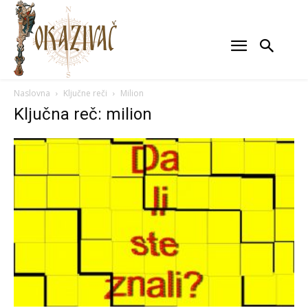
Naslovna
Ključne reči
Milion
Ključna reč: milion