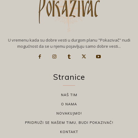
U vremenu kada su dobre vesti u durgom planu "Pokazivač" nudi
mogućnost da se u njemu pojavljuju samo dobre vesti...
Stranice
NAŠ TIM
O NAMA
NOVAKUJMO!
PRIDRUŽI SE NAŠEM TIMU, BUDI POKAZIVAČ!
KONTAKT