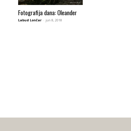
Fotografija dana: Oleander
Labud Lončar
-
jun 8, 2018