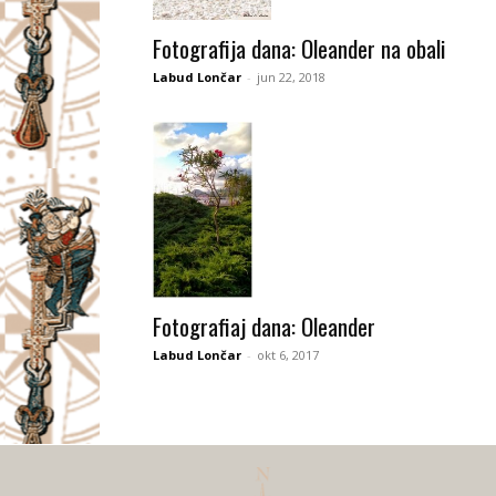
I
Fotografija dana: Oleander na obali
V
Labud Lončar
-
jun 22, 2018
A
Č
Fotografiaj dana: Oleander
Labud Lončar
-
okt 6, 2017