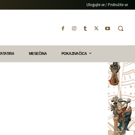
Ulogujte se / Pridružite se
TATATIRA
MESEČINA
POKAZIVAČICA