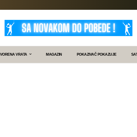
VORENA VRATA
MAGAZIN
POKAZIVAČ POKAZUJE
SA