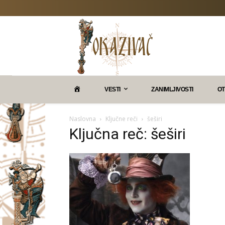
P
VESTI
ZANIMLJIVOSTI
OT
O
Naslovna
Ključne reči
šeširi
Ključna reč: šeširi
K
A
Z