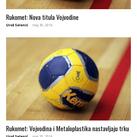
Rukomet: Nova titula Vojvodine
Uroš Selenić
-
maj 30, 2016
Rukomet: Vojvodina i Metaloplastika nastavljaju trku
Uroš Selenić
-
maj 20, 2016