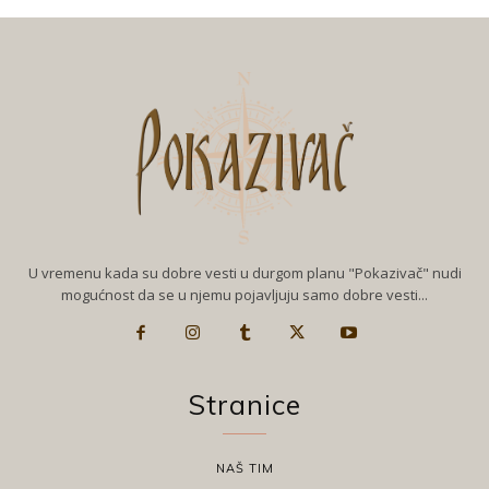
U vremenu kada su dobre vesti u durgom planu "Pokazivač" nudi
mogućnost da se u njemu pojavljuju samo dobre vesti...
Stranice
NAŠ TIM