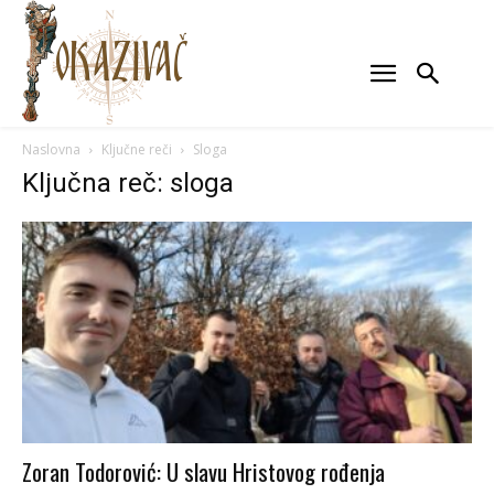
Naslovna
Ključne reči
Sloga
Ključna reč: sloga
Zoran Todorović: U slavu Hristovog rođenja