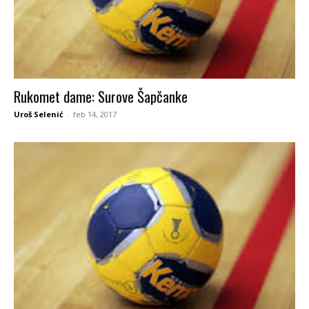
Rukomet dame: Surove Šapčanke
Uroš Selenić
-
feb 14, 2017