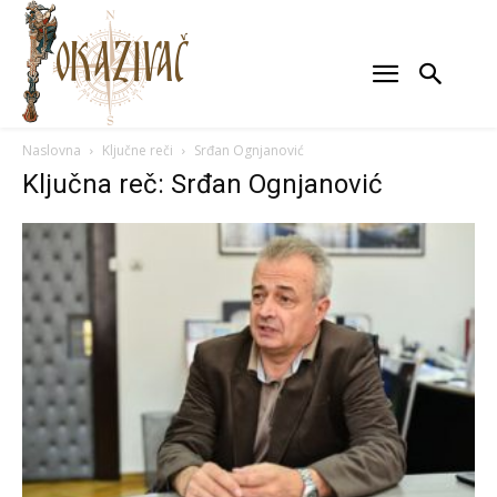
Naslovna
Ključne reči
Srđan Ognjanović
Ključna reč: Srđan Ognjanović