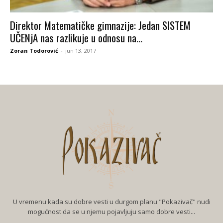
Direktor Matematičke gimnazije: Jedan SISTEM
UČENjA nas razlikuje u odnosu na...
Zoran Todorović
-
jun 13, 2017
U vremenu kada su dobre vesti u durgom planu "Pokazivač" nudi
mogućnost da se u njemu pojavljuju samo dobre vesti...