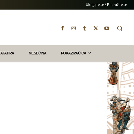
Ulogujte se / Pridružite se
TATATIRA
MESEČINA
POKAZIVAČICA