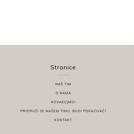
Stranice
NAŠ TIM
O NAMA
NOVAKUJMO!
PRIDRUŽI SE NAŠEM TIMU, BUDI POKAZIVAČ!
KONTAKT