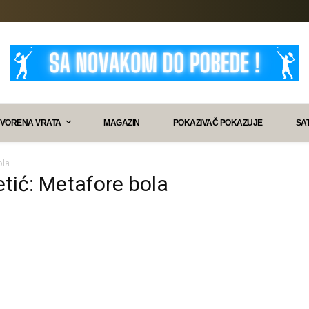
VORENA VRATA
MAGAZIN
POKAZIVAČ POKAZUJE
SA
ola
etić: Metafore bola