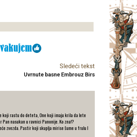
Sledeći tekst
Uvrnute basne Embrouz Birs
koji rastu do deteta, One koji imaju krila da lete
r Pan nasukan u ravnici Panonije. Ko zna!?
će zvezda. Pastir koji skuplja mirise šume u frulu I