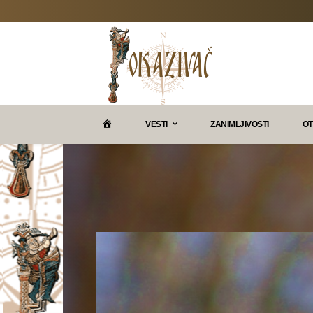
P
VESTI
ZANIMLJIVOSTI
OT
O
K
A
Z