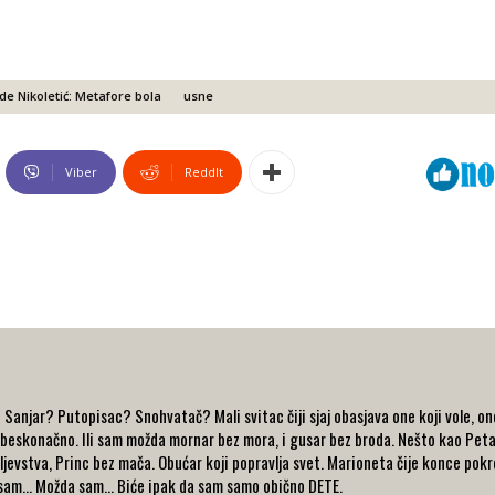
de Nikoletić: Metafore bola
usne
Viber
ReddIt
ć
Sanjar? Putopisac? Snohvatač? Mali svitac čiji sjaj obasjava one koji vole, one 
e beskonačno. Ili sam možda mornar bez mora, i gusar bez broda. Nešto kao Peta
jevstva, Princ bez mača. Obućar koji popravlja svet. Marioneta čije konce pokre
a sam… Možda sam… Biće ipak da sam samo obično DETE.