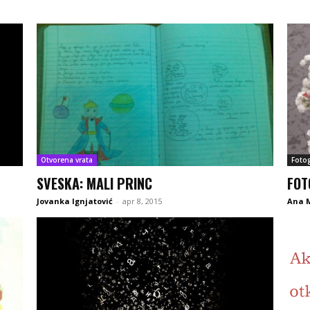
Otvorena vrata
Fotog
SVESKA: MALI PRINC
FOT
Jovanka Ignjatović
-
apr 8, 2015
Ana 