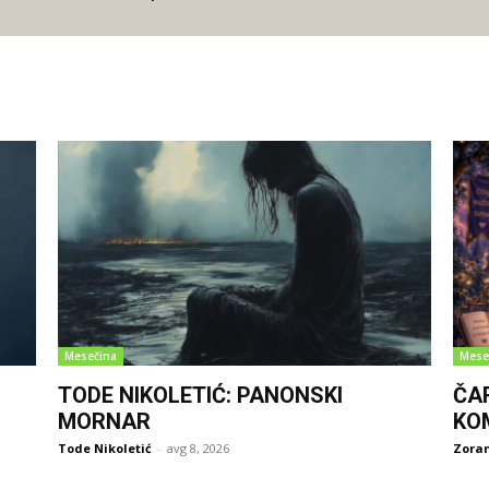
Mesečina
Mese
TODE NIKOLETIĆ: PANONSKI
ČA
MORNAR
KO
Tode Nikoletić
-
avg 8, 2026
Zoran