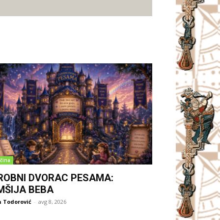
čina
ROBNI DVORAC PESAMA:
MŠIJA BEBA
 Todorović
-
avg 8, 2026