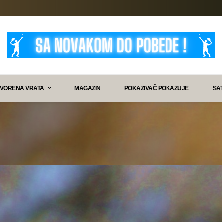
VORENA VRATA
MAGAZIN
POKAZIVAČ POKAZUJE
SA