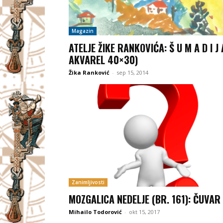
Magazin
ATELJE ŽIKE RANKOVIĆA: Š U M A D I J 
AKVAREL 40×30)
Žika Ranković
-
sep 15, 2014
Zanimljivosti
MOZGALICA NEDELJE (BR. 161): ČUVAR
Mihailo Todorović
-
okt 15, 2017