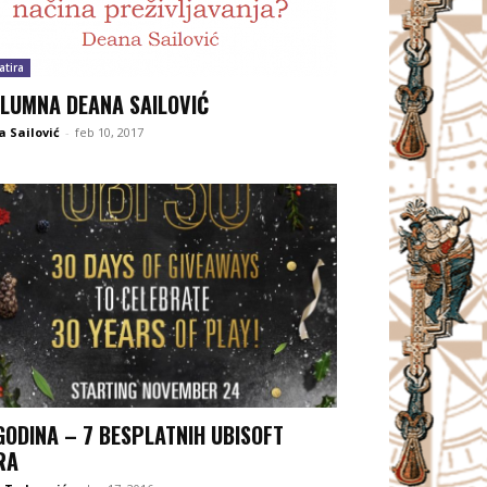
atira
LUMNA DEANA SAILOVIĆ
 Sailović
-
feb 10, 2017
GODINA – 7 BESPLATNIH UBISOFT
RA