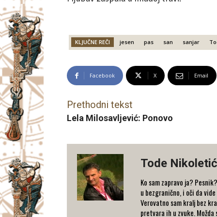
KLJUČNE REČI
jesen
pas
san
sanjar
To
Facebook
X
Email
Prethodni tekst
Lela Milosavljević: Ponovo
Tode Nikoleti
Ko sam zapravo ja? Pesnik? 
u bezgranično, i oči da vid
Verovatno sam kralj bez kral
pretvara ih u zvuke. Možd