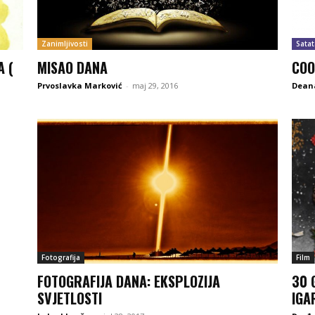
Zanimljivosti
Satat
A (
MISAO DANA
COO
Prvoslavka Marković
-
maj 29, 2016
Deana
Fotografija
Film
FOTOGRAFIJA DANA: EKSPLOZIJA
30 
SVJETLOSTI
IGA