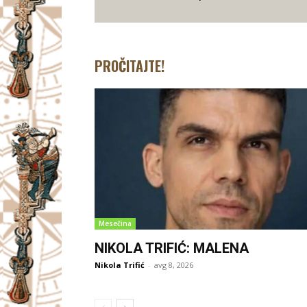
PROČITAJTE!
Mesečina
NIKOLA TRIFIĆ: MALENA
Nikola Trifić
-
avg 8, 2026