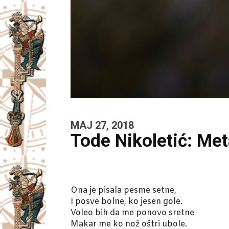
MAJ 27, 2018
Tode Nikoletić: Met
Ona je pisala pesme setne,
I posve bolne, ko jesen gole.
Voleo bih da me ponovo sretne
Makar me ko nož oštri ubole.