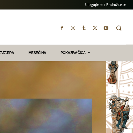
Ulogujte se / Pridružite se
TATATIRA
MESEČINA
POKAZIVAČICA