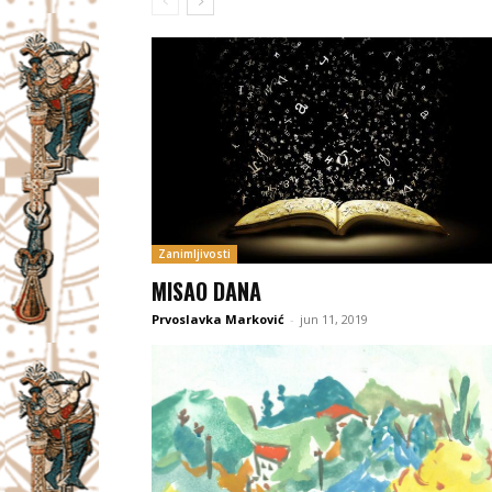
Zanimljivosti
MISAO DANA
Prvoslavka Marković
-
jun 11, 2019