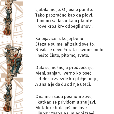
Ljubila me je. O , usne pamte,
Tako prozračno kao da plovi,
U meni i sada vulkani plamte
I rove kroz krv odbegli snovi.
Ko pijavice ruke joj behu
Stezale su me, al’ zalud sve to.
Nosila je devojčurak u svom smehu
I nešto čisto, pitomo, sveto.
Dala se, nežno, u predvečerje,
Meni, sanjaru, verno ko pseći,
Letele su zvezde ko ptičje perje,
A znala je da ću od nje uteći.
Ona me i sada pesmom zove,
I katkad se prividom u snu javi.
Metafore bola još me love
I ljubav zaspala u mladoj travi.