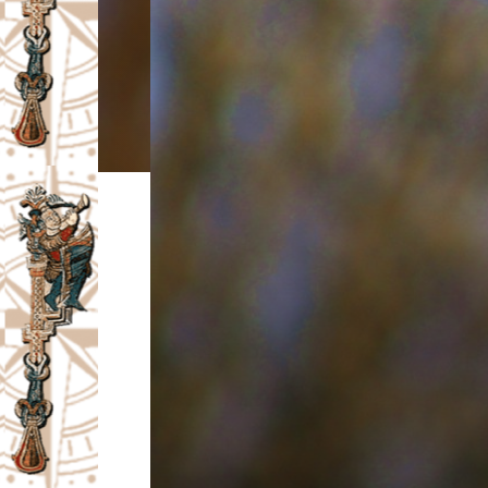
I
V
A
Č