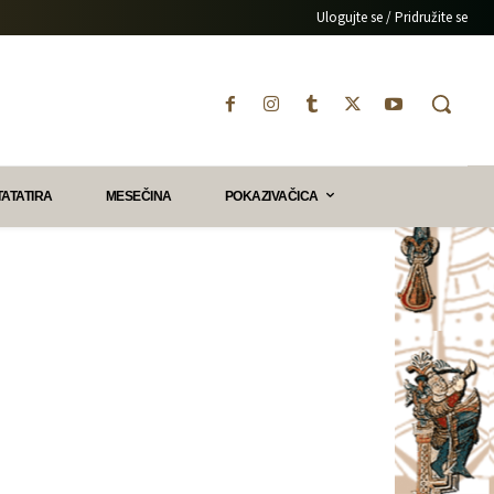
Ulogujte se / Pridružite se
TATATIRA
MESEČINA
POKAZIVAČICA