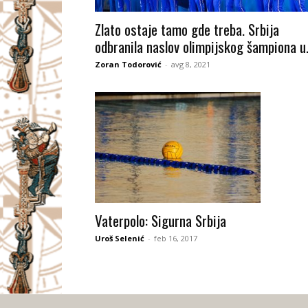
I
Zlato ostaje tamo gde treba. Srbija
odbranila naslov olimpijskog šampiona u.
V
Zoran Todorović
-
avg 8, 2021
A
Č
Vaterpolo: Sigurna Srbija
Uroš Selenić
-
feb 16, 2017