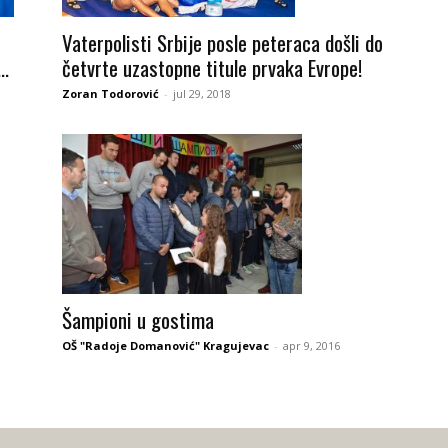
Vaterpolisti Srbije posle peteraca došli do
četvrte uzastopne titule prvaka Evrope!
..
Zoran Todorović
-
jul 29, 2018
Šampioni u gostima
OŠ "Radoje Domanović" Kragujevac
-
apr 9, 2016