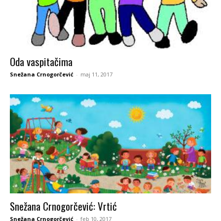
Oda vaspitačima
Snežana Crnogorčević
-
maj 11, 2017
Snežana Crnogorčević: Vrtić
Snežana Crnogorčević
-
feb 10, 2017