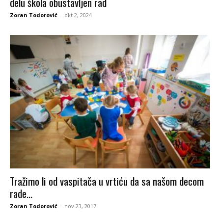
delu škola obustavljen rad
Zoran Todorović
-
okt 2, 2024
Tražimo li od vaspitača u vrtiću da sa našom decom
rade...
Zoran Todorović
-
nov 23, 2017