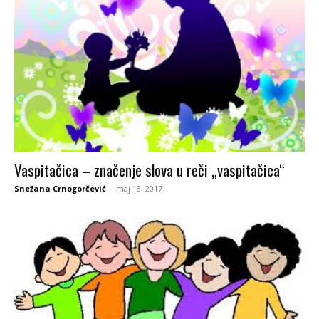
Vaspitačica – značenje slova u reči „vaspitačica“
Snežana Crnogorčević
-
maj 18, 2017