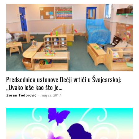
Predsednica ustanove Dečji vrtići u Švajcarskoj:
„Ovako loše kao što je...
Zoran Todorović
-
maj 29, 2017