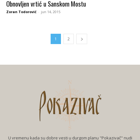
Obnovljen vrtić u Sanskom Mostu
Zoran Todorović
-
jun 14, 2015
1
2
U vremenu kada su dobre vesti u durgom planu "Pokazivač" nudi