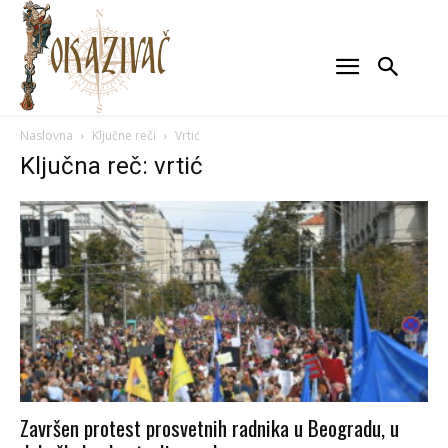
Naslovna
Ključne reči
Vrtić
Ključna reč: vrtić
Završen protest prosvetnih radnika u Beogradu, u