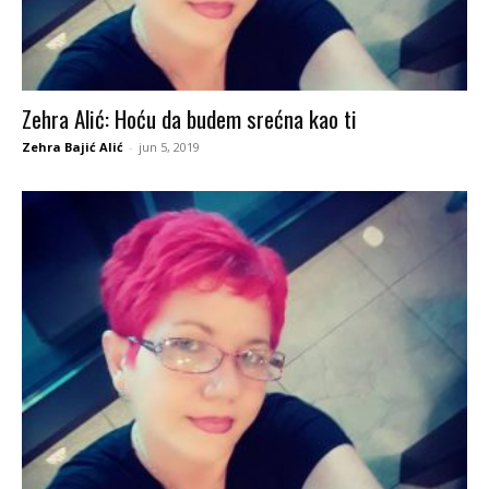
Zehra Alić: Hoću da budem srećna kao ti
Zehra Bajić Alić
-
jun 5, 2019