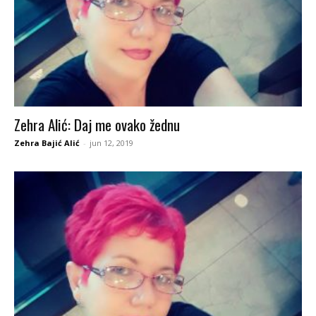
Zehra Alić: Daj me ovako žednu
Zehra Bajić Alić
-
jun 12, 2019