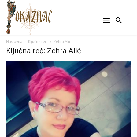
Naslovna
Ključne reči
Zehra Alić
Ključna reč: Zehra Alić