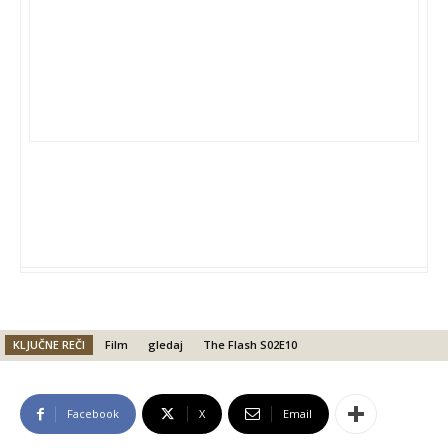
KLJUČNE REČI
Film
gledaj
The Flash S02E10
Facebook
X
Email