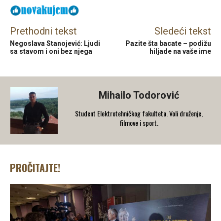
Prethodni tekst
Sledeći tekst
Negoslava Stanojević: Ljudi
Pazite šta bacate – podižu
sa stavom i oni bez njega
hiljade na vaše ime
Mihailo Todorović
Student Elektrotehničkog fakulteta. Voli druženje,
filmove i sport.
PROČITAJTE!