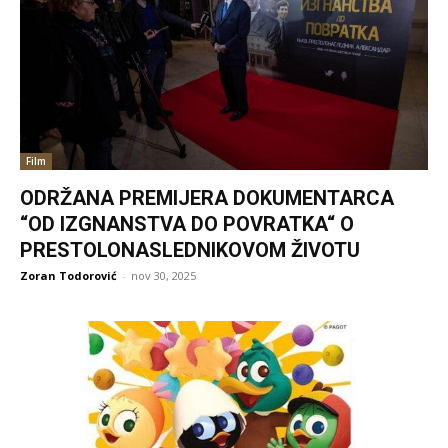
Film
ODRŽANA PREMIJERA DOKUMENTARCA
“OD IZGNANSTVA DO POVRATKA“ O
PRESTOLONASLEDNIKOVOM ŽIVOTU
Zoran Todorović
-
nov 30, 2025