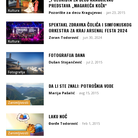
PREDSTAVA „MAGAREĆA KOŽA“
Kultura
Pozorište za decu Kragujevac
-
jan 23, 2015
SPEKTAKL ZDRAVKA ČOLIĆA I SIMFONIJSKOG
ORKESTRA ZA KRAJ ARSENAL FESTA 2024
Zoran Todorović
-
jun 30, 2024
Kultura
FOTOGRAFIJA DANA
Dušan Stojančević
-
jul 2, 2015
Fotografija
DA LI STE ZNALI: POTROŠNJA VODE
Marija Pašalić
-
avg 15, 2015
Zanimljivosti
LAKU NOĆ
Đorđe Todorović
-
feb 1, 2015
Zanimljivosti