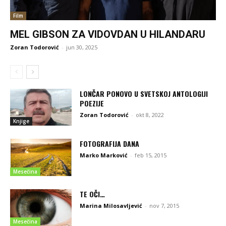
Film
MEL GIBSON ZA VIDOVDAN U HILANDARU
Zoran Todorović
-
jun 30, 2025
LONČAR PONOVO U SVETSKOJ ANTOLOGIJI
POEZIJE
Zoran Todorović
-
okt 8, 2022
Knjige
FOTOGRAFIJA DANA
Marko Marković
-
feb 15, 2015
Mesečina
TE OČI…
Marina Milosavljević
-
nov 7, 2015
Mesečina