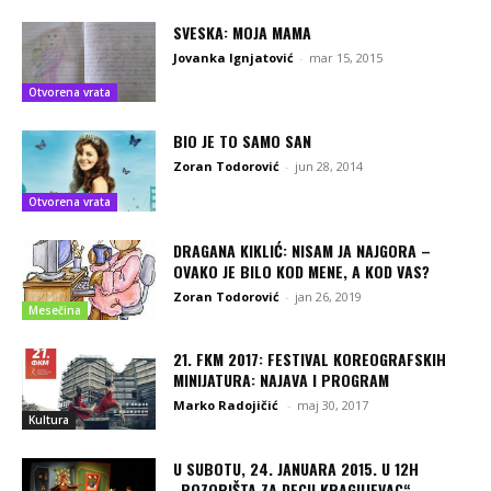
SVESKA: MOJA MAMA
Jovanka Ignjatović
-
mar 15, 2015
Otvorena vrata
BIO JE TO SAMO SAN
Zoran Todorović
-
jun 28, 2014
Otvorena vrata
DRAGANA KIKLIĆ: NISAM JA NAJGORA –
OVAKO JE BILO KOD MENE, A KOD VAS?
Zoran Todorović
-
jan 26, 2019
Mesečina
21. FKM 2017: FESTIVAL KOREOGRAFSKIH
MINIJATURA: NAJAVA I PROGRAM
Marko Radojičić
-
maj 30, 2017
Kultura
U SUBOTU, 24. JANUARA 2015. U 12H
„POZORIŠTA ZA DECU KRAGUJEVAC“