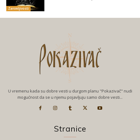
Zanimljivosti
U vremenu kada su dobre vesti u durgom planu "Pokazivač" nudi
mogućnost da se u njemu pojavljuju samo dobre vesti...
Stranice