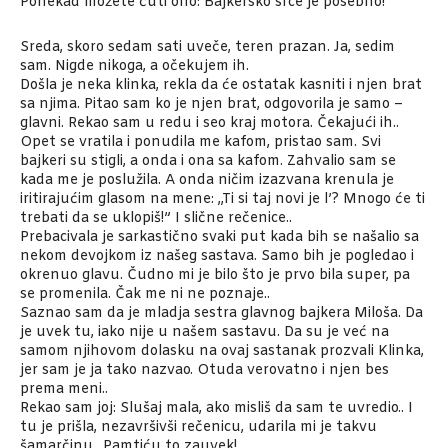
Ponekad možete čuti ono: Bajkersko srce je posebno!
Sreda, skoro sedam sati uveče, teren prazan. Ja, sedim
sam. Nigde nikoga, a očekujem ih.
Došla je neka klinka, rekla da će ostatak kasniti i njen brat
sa njima. Pitao sam ko je njen brat, odgovorila je samo –
glavni. Rekao sam u redu i seo kraj motora. Čekajući ih..
Opet se vratila i ponudila me kafom, pristao sam. Svi
bajkeri su stigli, a onda i ona sa kafom. Zahvalio sam se
kada me je poslužila. A onda ničim izazvana krenula je
iritirajućim glasom na mene: ,,Ti si taj novi je l’? Mnogo će ti
trebati da se uklopiš!” I slične rečenice..
Prebacivala je sarkastično svaki put kada bih se našalio sa
nekom devojkom iz našeg sastava. Samo bih je pogledao i
okrenuo glavu. Čudno mi je bilo što je prvo bila super, pa
se promenila. Čak me ni ne poznaje..
Saznao sam da je mladja sestra glavnog bajkera Miloša. Da
je uvek tu, iako nije u našem sastavu. Da su je već na
samom njihovom dolasku na ovaj sastanak prozvali Klinka,
jer sam je ja tako nazvao. Otuda verovatno i njen bes
prema meni..
Rekao sam joj: Slušaj mala, ako misliš da sam te uvredio.. I
tu je prišla, nezavršivši rečenicu, udarila mi je takvu
šamarčinu.. Pamtiću to zauvek!