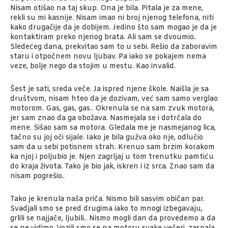
Nisam otišao na taj skup. Ona je bila. Pitala je za mene,
rekli su mi kasnije. Nisam imao ni broj njenog telefona, niti
kako drugačije da je dobijem. Jedino što sam mogao je da je
kontaktiram preko njenog brata. Ali sam se dvoumio..
Sledećeg dana, prekvitao sam to u sebi. Rešio da zaboravim
staru i otpočnem novu ljubav. Pa iako se pokajem nema
veze, bolje nego da stojim u mestu. Kao invalid.
Šest je sati, sreda veče. Ja ispred njene škole. Naišla je sa
društvom, nisam hteo da je dozivam, već sam samo verglao
motorom. Gas, gas, gas.. Okrenula se na sam zvuk motora,
jer sam znao da ga obožava. Nasmejala se i dotrčala do
mene. Sišao sam sa motora. Gledala me je nasmejanog lica,
tačno su joj oči sijale. Iako je bila gužva oko nje, odlučio
sam da u sebi potisnem strah. Krenuo sam brzim korakom
ka njoj i poljubio je. Njen zagrljaj u tom trenutku pamtiću
do kraja života. Tako je bio jak, iskren i iz srca. Znao sam da
nisam pogrešio..
Tako je krenula naša priča. Nismo bili sasvim običan par.
Svadjali smo se pred drugima iako to mnogi izbegavaju,
grlili se najjače, ljubili.. Nismo mogli dan da provedemo a da