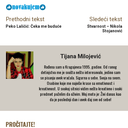
Prethodni tekst
Sledeći tekst
Peko Laličić: Čeka me buduće
Stvarnost – Nikola
Stojanović
Tijana Milojević
Rođena sam u Kragujevcu 1995. godine. Od ranog
detinjstva me je svašta nešto interesovalo, jedino sam
se pisanju uvek vraćala. Sigurna u sebe. Svoja na svom.
Osobine koje me najviše krase su emotivnost i
kreativnost. U svakoj sitnici vidim nešto kreativno i svaki
predmet poželim da oživim. Moj moto je: Živi danas kao
da je poslednji dan i uvek daj sve od sebe!
PROČITAJTE!