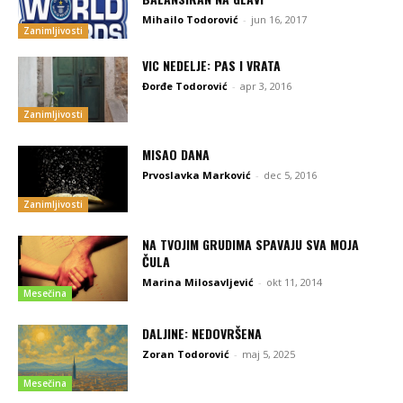
Mihailo Todorović
-
jun 16, 2017
Zanimljivosti
VIC NEDELJE: PAS I VRATA
Đorđe Todorović
-
apr 3, 2016
Zanimljivosti
MISAO DANA
Prvoslavka Marković
-
dec 5, 2016
Zanimljivosti
NA TVOJIM GRUDIMA SPAVAJU SVA MOJA
ČULA
Marina Milosavljević
-
okt 11, 2014
Mesečina
DALJINE: NEDOVRŠENA
Zoran Todorović
-
maj 5, 2025
Mesečina