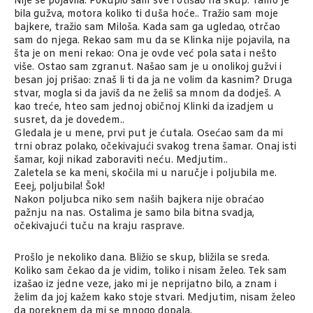
Nije se pojavila. Pokupio sam sve i otišao na skup. Tamo je
bila gužva, motora koliko ti duša hoće.. Tražio sam moje
bajkere, tražio sam Miloša. Kada sam ga ugledao, otrčao
sam do njega. Rekao sam mu da se Klinka nije pojavila, na
šta je on meni rekao: Ona je ovde već pola sata i nešto
više. Ostao sam zgranut. Našao sam je u onolikoj gužvi i
besan joj prišao: znaš li ti da ja ne volim da kasnim? Druga
stvar, mogla si da javiš da ne želiš sa mnom da dodješ. A
kao treće, hteo sam jednoj običnoj Klinki da izadjem u
susret, da je dovedem..
Gledala je u mene, prvi put je ćutala. Osećao sam da mi
trni obraz polako, očekivajući svakog trena šamar. Onaj isti
šamar, koji nikad zaboraviti neću. Medjutim..
Zaletela se ka meni, skočila mi u naručje i poljubila me.
Eeej, poljubila! Šok!
Nakon poljubca niko sem naših bajkera nije obraćao
pažnju na nas. Ostalima je samo bila bitna svadja,
očekivajući tuču na kraju rasprave.
Prošlo je nekoliko dana. Bližio se skup, bližila se sreda.
Koliko sam čekao da je vidim, toliko i nisam želeo. Tek sam
izašao iz jedne veze, jako mi je neprijatno bilo, a znam i
želim da joj kažem kako stoje stvari. Medjutim, nisam želeo
da poreknem da mi se mnogo dopala.