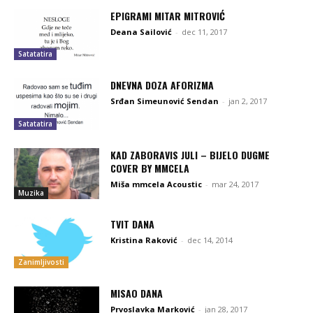
EPIGRAMI MITAR MITROVIĆ
Deana Sailović
-
dec 11, 2017
Satatatira
DNEVNA DOZA AFORIZMA
Srđan Simeunović Sendan
-
jan 2, 2017
Satatatira
KAD ZABORAVIS JULI – BIJELO DUGME
COVER BY MMCELA
Miša mmcela Acoustic
-
mar 24, 2017
Muzika
TVIT DANA
Kristina Raković
-
dec 14, 2014
Zanimljivosti
MISAO DANA
Prvoslavka Marković
-
jan 28, 2017