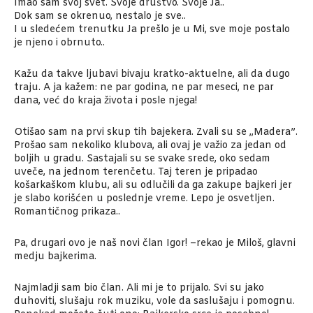
Imao sam svoj svet. Svoje društvo. Svoje Ja..
Dok sam se okrenuo, nestalo je sve..
I u sledećem trenutku Ja prešlo je u Mi, sve moje postalo
je njeno i obrnuto..
Kažu da takve ljubavi bivaju kratko-aktuelne, ali da dugo
traju. A ja kažem: ne par godina, ne par meseci, ne par
dana, već do kraja života i posle njega!
Otišao sam na prvi skup tih bajekera. Zvali su se ,,Madera”.
Prošao sam nekoliko klubova, ali ovaj je važio za jedan od
boljih u gradu. Sastajali su se svake srede, oko sedam
uveče, na jednom terenčetu. Taj teren je pripadao
košarkaškom klubu, ali su odlučili da ga zakupe bajkeri jer
je slabo korišćen u poslednje vreme. Lepo je osvetljen.
Romantičnog prikaza..
Pa, drugari ovo je naš novi član Igor! –rekao je Miloš, glavni
medju bajkerima.
Najmladji sam bio član. Ali mi je to prijalo. Svi su jako
duhoviti, slušaju rok muziku, vole da saslušaju i pomognu.