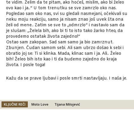
te vidim. Želim da te pitam, ako hoćeš, mislim, ako bi želeo
ovo kao i ja..” U tom trenutku se sve zamrzlo oko nas.
Pogledao sam oko nas, svi su gledali nasmejani, očekivali su
neku moju reakciju, samo ja nisam znao još uvek šta ona
želi od mene.. Zatim se sve to ,,odmrzlo” i nastavio sam da
je slušam: ,,Želela bih, ako bi ti to isto tako žarko hteo, da
provedemo ostatak života zajedno!”
Ostao sam zakopan. Sad sam samo ja bio zamrznut.
Zbunjen. Čudan samom sebi. Ali sam ubrzo došao k sebi i
obratio joj se: Ti si klinka. Mada, klinac sam i ja. Ali.. Želeo
bih! Želeo bih isto kao i ti da budemo zajedno do kraja
života. I posle toga!
Kažu da se prave ljubavi i posle smrti nastavljaju. I naša je.
KLJUČNE REČI
Moto Love
Tijana Milojević
Facebook
X
Email