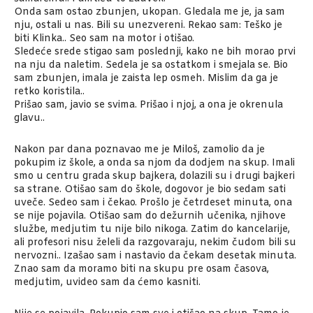
Onda sam ostao zbunjen, ukopan. Gledala me je, ja sam
nju, ostali u nas. Bili su unezvereni. Rekao sam: Teško je
biti Klinka.. Seo sam na motor i otišao.
Sledeće srede stigao sam poslednji, kako ne bih morao prvi
na nju da naletim. Sedela je sa ostatkom i smejala se. Bio
sam zbunjen, imala je zaista lep osmeh. Mislim da ga je
retko koristila..
Prišao sam, javio se svima. Prišao i njoj, a ona je okrenula
glavu..
Nakon par dana poznavao me je Miloš, zamolio da je
pokupim iz škole, a onda sa njom da dodjem na skup. Imali
smo u centru grada skup bajkera, dolazili su i drugi bajkeri
sa strane. Otišao sam do škole, dogovor je bio sedam sati
uveče. Sedeo sam i čekao. Prošlo je četrdeset minuta, ona
se nije pojavila. Otišao sam do dežurnih učenika, njihove
službe, medjutim tu nije bilo nikoga. Zatim do kancelarije,
ali profesori nisu želeli da razgovaraju, nekim čudom bili su
nervozni.. Izašao sam i nastavio da čekam desetak minuta.
Znao sam da moramo biti na skupu pre osam časova,
medjutim, uvideo sam da ćemo kasniti.