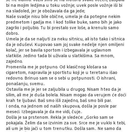
se ne vidimo. Vozili smo se na motoru svake večeri, zaspala
bi na mojim ledjima u toku vožnje; uvek posle vožnje iši bi
na sladoled, jer je obožavala da ga jede;
Naše svadje nisu bile obične, umela je da potegne nekim
predmetom i gadja me. I kod tolike buke, samo bih je jako
zagrlio i poljubio. Tu bi prestalo sve loše, a krenulo samo
dobro..
Umela je da se naljuti za neku sitnicu, ali isto tako i sitnica
da je oduševi. Kupovao sam joj svake nedelje njen omiljeni
kolač, jer se bavila sportom i izbegavala je uglavnom
slatkiše. Jedino tada bi uživala u slatkišima. Sa mnom,
zajedno.
Promenila me je potpuno. Od klasičnog klošara sa
cigaretom, napravila je sportistu koji je u teretanu išao
redovno. Brinuo sam se o sebi u potpunosti. O ishrani,
ponašanju, svemu..
Ostavila me je jer se zaljubila u drugog. Nisam hteo da je
silim, ali me je duša bolela. Nisam mogao da verujem će doći
krah te ljubavi. Baš smo išli zajedno, baš smo bili par.
I onda, na jednom od naših skupova, došla je posle par
meseci. Izbegavala je da me vidi, čuje..
Došla je sa prstenom. Rekla je sledeće: ,,Gorko sam se
pokajala. Želim da se izvinim za sve. Srce me je vuklo k tebi,
ali um je bio jači u tom trenutku. Došla sam.. Ne samo da