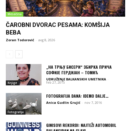
Mesečina
ČAROBNI DVORAC PESAMA: KOMŠIJA
BEBA
Zoran Todorović
-
avg 8, 2026
„НА ТРЊУ БИСЕРИ“ ЗБИРКА ПРИЧА
СОФИЈЕ ГЕРДИЈАН – ТОМИЋ
UDRUŽENjE BALKANSKIH UMETNIKA
-
feb 27, 2015
Knjige
FOTOGRAFIJA DANA: IDEMO DALJE…
Anica Gudlin Grujić
-
nov 7, 2016
Fotografija
GINISOVI REKORDI: NAJTEŽI AUTOMOBIL
BALANSIRAN NA GLAVI