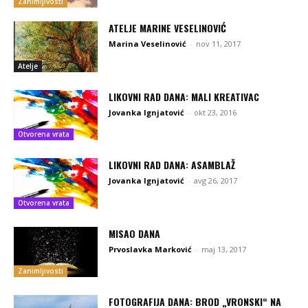
Zanimljivosti
ATELJE MARINE VESELINOVIĆ
Marina Veselinović
-
nov 11, 2017
Atelje
LIKOVNI RAD DANA: MALI KREATIVAC
Jovanka Ignjatović
-
okt 23, 2016
Otvorena vrata
LIKOVNI RAD DANA: ASAMBLAŽ
Jovanka Ignjatović
-
avg 26, 2017
Otvorena vrata
MISAO DANA
Prvoslavka Marković
-
maj 13, 2017
Zanimljivosti
FOTOGRAFIJA DANA: BROD „VRONSKI“ NA