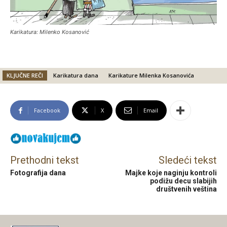
Karikatura: Milenko Kosanović
KLJUČNE REČI
Karikatura dana
Karikature Milenka Kosanovića
Facebook
X
Email
Prethodni tekst
Sledeći tekst
Fotografija dana
Majke koje naginju kontroli
podižu decu slabijih
društvenih veština