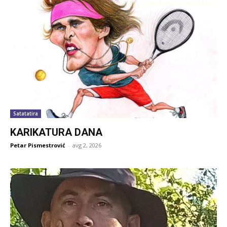
Satatatira
KARIKATURA DANA
Petar Pismestrović
-
avg 2, 2026