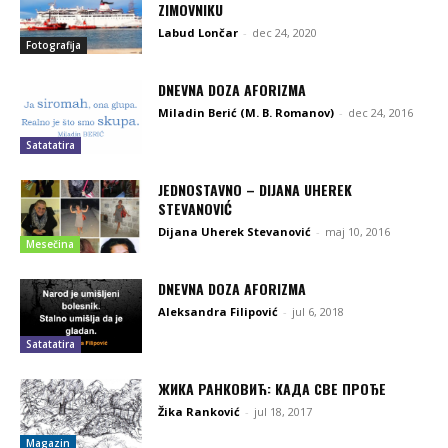
ZIMOVNIKU
Labud Lončar
-
dec 24, 2020
Fotografija
DNEVNA DOZA AFORIZMA
Miladin Berić (M. B. Romanov)
-
dec 24, 2016
Satatatira
JEDNOSTAVNO – DIJANA UHEREK
STEVANOVIĆ
Dijana Uherek Stevanović
-
maj 10, 2016
Mesečina
DNEVNA DOZA AFORIZMA
Aleksandra Filipović
-
jul 6, 2018
Satatatira
ЖИКА РАНКОВИЋ: КАДА СВЕ ПРОЂЕ
Žika Ranković
-
jul 18, 2017
Magazin