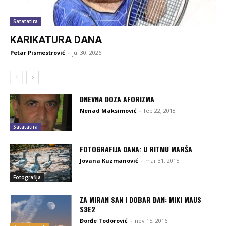
Satatatira
KARIKATURA DANA
Petar Pismestrović
-
jul 30, 2026
DNEVNA DOZA AFORIZMA
Nenad Maksimović
-
feb 22, 2018
Satatatira
FOTOGRAFIJA DANA: U RITMU MARŠA
Jovana Kuzmanović
-
mar 31, 2015
Fotografija
ZA MIRAN SAN I DOBAR DAN: MIKI MAUS
S3E2
Đorđe Todorović
-
nov 15, 2016