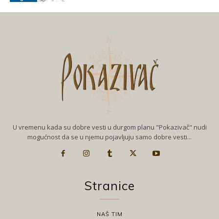
U vremenu kada su dobre vesti u durgom planu "Pokazivač" nudi
mogućnost da se u njemu pojavljuju samo dobre vesti...
Stranice
NAŠ TIM