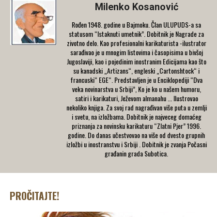
Milenko Kosanović
Rođen 1948. godine u Bajmoku. Član ULUPUDS-a sa
statusom “Istaknuti umetnik”. Dobitnik je Nagrade za
zivotno delo. Kao profesionalni karikaturista -ilustrator
sarađivao je u mnogim listovima i časopisima u bivšoj
Jugoslaviji, kao i pojedinim inostranim Edicijama kao što
su kanadski „Artizans“, engleski „Cartonshtock“ i
francuski“ EGE“. Predstavljen je u Enciklopediji “Dva
veka novinarstva u Srbiji”, Ko je ko u našem humoru,
satiri i karikaturi, Ježevom almanahu ... Ilustrovao
nekoliko knjiga. Za svoj rad nagrađivan više puta u zemlji
i svetu, na izložbama. Dobitnik je najveceg domaćeg
priznanja za novinsku karikaturu “Zlatni Pjer” 1996.
godine. Do danas učestvovao na više od dvesto grupnih
izložbi u inostranstvu i Srbiji . Dobitnik je zvanja Počasni
građanin grada Subotica.
PROČITAJTE!