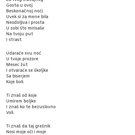
Gosta u ovoj
Beskonačnoj noći.
Uvek si za mene bila
Neodoljiva i prosta
U sobi što mirisaše
Na tvoju put
I strast.
Udaraće svu noć
U tvoje prozore
Mesec žut
I otvaraće se školjke
Sa biserjem
Koje boli.
Ti znaš od koje
Umirem boljke
I znaš ko te bezuslovno
Voli.
Ti znaš da taj grešnik
Nosi moje oči i moje