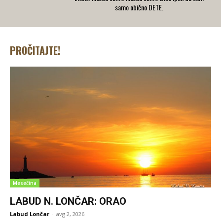
samo obično DETE.
PROČITAJTE!
Mesečina
LABUD N. LONČAR: ORAO
Labud Lončar
-
avg 2, 2026