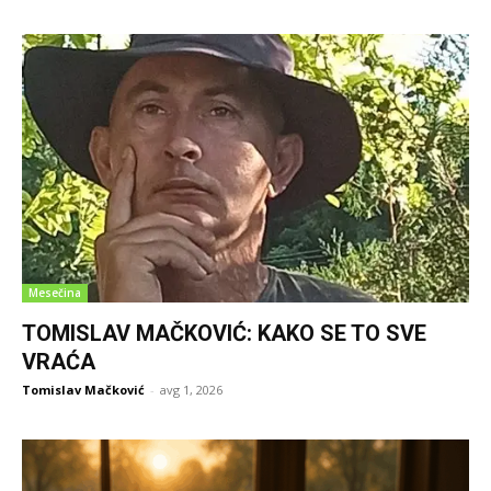
Mesečina
TOMISLAV MAČKOVIĆ: KAKO SE TO SVE
VRAĆA
Tomislav Mačković
-
avg 1, 2026