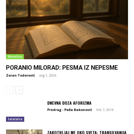
Mesečina
PORANIO MILORAD: PESMA IZ NEPESME
Zoran Todorović
-
avg 1, 2026
DNEVNA DOZA AFORIZMA
Predrag - Peđa Đakonović
-
feb 7, 2016
Satatatira
ZAKOTRLJAJ ME OKO SVETA: TRANSILVANIJA