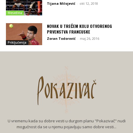
Tijana Milojević
-
okt 12, 2018
Mesečina
NOVAK U TREĆEM KOLU OTVORENOG
PRVENSTVA FRANCUSKE
Zoran Todorović
-
maj 26, 2016
Priključenija
U vremenu kada su dobre vesti u durgom planu "Pokazivač" nudi
mogućnost da se u njemu pojavljuju samo dobre vesti...