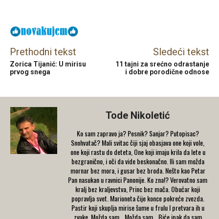
Facebook
X
Email
Prethodni tekst
Sledeći tekst
Zorica Tijanić: U mirisu
11 tajni za srećno odrastanje
prvog snega
i dobre porodične odnose
Tode Nikoletić
Ko sam zapravo ja? Pesnik? Sanjar? Putopisac?
Snohvatač? Mali svitac čiji sjaj obasjava one koji vole,
one koji rastu do deteta, One koji imaju krila da lete u
bezgranično, i oči da vide beskonačno. Ili sam možda
mornar bez mora, i gusar bez broda. Nešto kao Petar
Pan nasukan u ravnici Panonije. Ko zna!? Verovatno sam
kralj bez kraljevstva, Princ bez mača. Obućar koji
popravlja svet. Marioneta čije konce pokreće zvezda.
Pastir koji skuplja mirise šume u frulu I pretvara ih u
zvuke. Možda sam… Možda sam… Biće ipak da sam