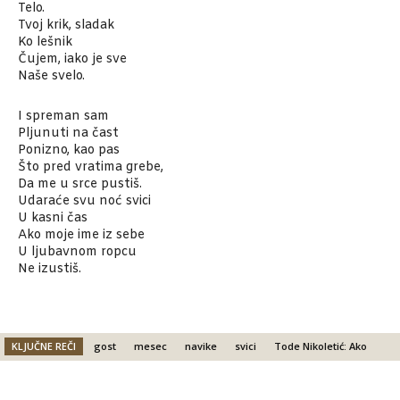
Telo.
Tvoj krik, sladak
Ko lešnik
Čujem, iako je sve
Naše svelo.
I spreman sam
Pljunuti na čast
Ponizno, kao pas
Što pred vratima grebe,
Da me u srce pustiš.
Udaraće svu noć svici
U kasni čas
Ako moje ime iz sebe
U ljubavnom ropcu
Ne izustiš.
KLJUČNE REČI
gost
mesec
navike
svici
Tode Nikoletić: Ako