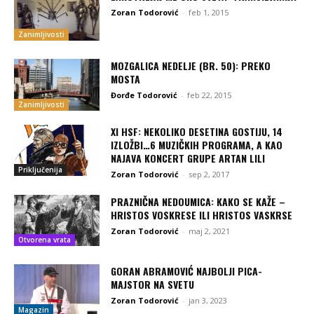
Zoran Todorović
-
feb 1, 2015
Zanimljivosti
MOZGALICA NEDELJE (BR. 50): PREKO
MOSTA
Đorđe Todorović
-
feb 22, 2015
Zanimljivosti
XI HSF: NEKOLIKO DESETINA GOSTIJU, 14
IZLOŽBI…6 MUZIČKIH PROGRAMA, A KAO
NAJAVA KONCERT GRUPE ARTAN LILI
Priključenija
Zoran Todorović
-
sep 2, 2017
PRAZNIČNA NEDOUMICA: KAKO SE KAŽE –
HRISTOS VOSKRESE ILI HRISTOS VASKRSE
Zoran Todorović
-
maj 2, 2021
Otvorena vrata
GORAN ABRAMOVIĆ NAJBOLJI PICA-
MAJSTOR NA SVETU
Zoran Todorović
-
jan 3, 2023
Magazin