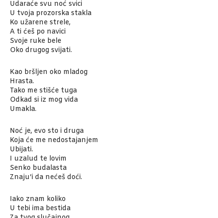
Udaraće svu noć svici
U tvoja prozorska stakla
Ko užarene strele,
A ti ćeš po navici
Svoje ruke bele
Oko drugog svijati.
Kao bršljen oko mladog
Hrasta.
Tako me stišće tuga
Odkad si iz mog vida
Umakla.
Noć je, evo sto i druga
Koja će me nedostajanjem
Ubijati.
I uzalud te lovim
Senko budalasta
Znaju’i da nećeš doći.
Iako znam koliko
U tebi ima bestida
Za tvog slučajnog