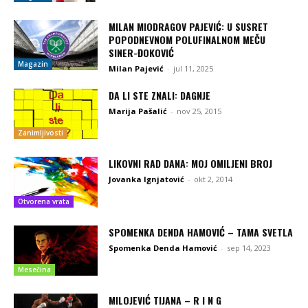
MILAN MIODRAGOV PAJEVIĆ: U SUSRET
POPODNEVNOM POLUFINALNOM MEČU
SINER-ĐOKOVIĆ
Magazin
Milan Pajević
-
jul 11, 2025
DA LI STE ZNALI: DAGNJE
Marija Pašalić
-
nov 25, 2015
Zanimljivosti
LIKOVNI RAD DANA: MOJ OMILJENI BROJ
Jovanka Ignjatović
-
okt 2, 2014
Otvorena vrata
SPOMENKA DENDA HAMOVIĆ – TAMA SVETLA
Spomenka Denda Hamović
-
sep 14, 2023
Mesečina
MILOJEVIĆ TIJANA – R I N G