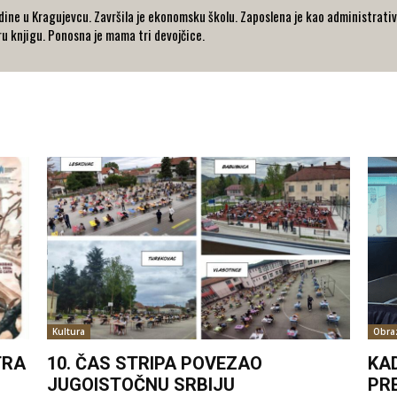
ine u Kragujevcu. Završila je ekonomsku školu. Zaposlena je kao administrativn
ru knjigu. Ponosna je mama tri devojčice.
Kultura
Obra
TRA
10. ČAS STRIPA POVEZAO
KA
JUGOISTOČNU SRBIJU
PR