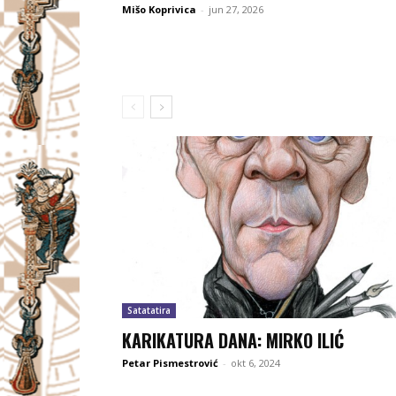
Mišo Koprivica
-
jun 27, 2026
Satatatira
KARIKATURA DANA: MIRKO ILIĆ
Petar Pismestrović
-
okt 6, 2024