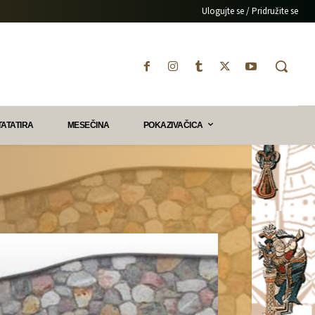
Ulogujte se / Pridružite se
TATATIRA
MESEČINA
POKAZIVAČICA