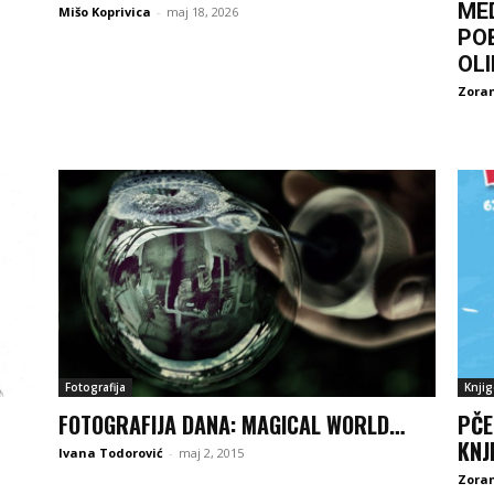
ME
Mišo Koprivica
-
maj 18, 2026
PO
OL
Zoran
Fotografija
Knjig
FOTOGRAFIJA DANA: MAGICAL WORLD…
PČE
KNJ
Ivana Todorović
-
maj 2, 2015
Zoran