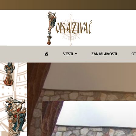
P
VESTI
ZANIMLJIVOSTI
OT
O
K
A
Z