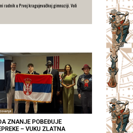
i radnik u Prvoj kragujevačkoj gimnaziji. Voli
zovanje
DA ZNANJE POBEĐUJE
EPREKE – VUKU ZLATNA