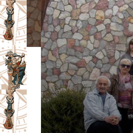
I
V
A
Č