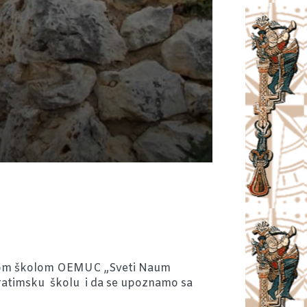
skom školom OEMUC „Sveti Naum
bratimsku školu i da se upoznamo sa