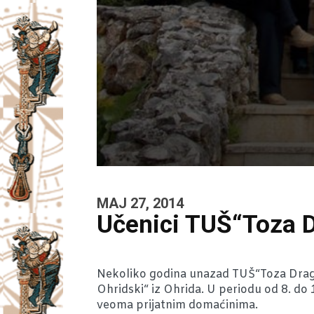
MAJ 27, 2014
Učenici TUŠ“Toza D
Nekoliko godina unazad TUŠ“Toza Drag
Ohridski“ iz Ohrida. U periodu od 8. d
veoma prijatnim domaćinima.