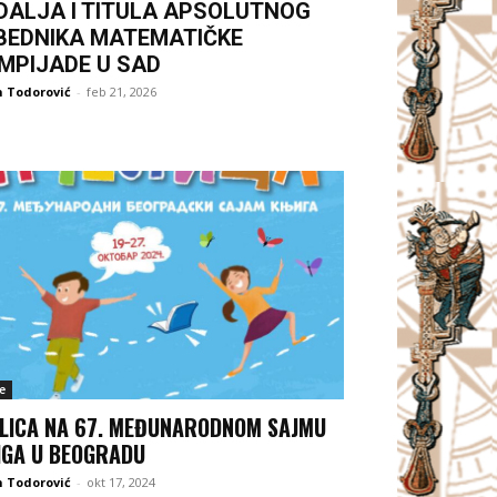
DALJA I TITULA APSOLUTNOG
BEDNIKA MATEMATIČKE
IMPIJADE U SAD
 Todorović
-
feb 21, 2026
e
LICA NA 67. MEĐUNARODNOM SAJMU
IGA U BEOGRADU
 Todorović
-
okt 17, 2024