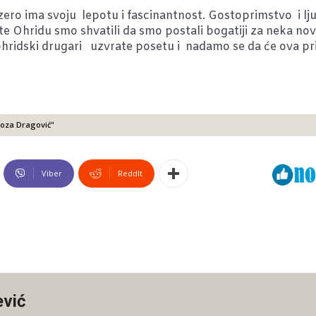
ezero ima svoju lepotu i fascinantnost. Gostoprimstvo i 
Ohridu smo shvatili da smo postali bogatiji za neka nova 
ridski drugari uzvrate posetu i nadamo se da će ova pri
oza Dragović"
Viber
ReddIt
ević