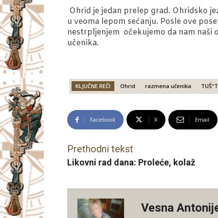
Ohrid je jedan prelep grad. Ohridsko j
u veoma lepom sećanju. Posle ove posete 
nestrpljenjem očekujemo da nam naši oh
učenika.
KLJUČNE REČI
Ohrid
razmena učenika
TUŠ"T
Facebook
X
Email
Prethodni tekst
Likovni rad dana: Proleće, kolaž
Vesna Antonij