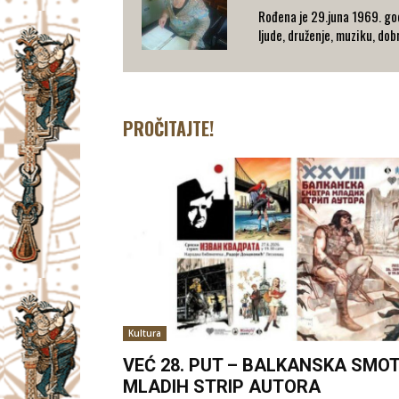
Rođena je 29.juna 1969. god
ljude, druženje, muziku, dob
PROČITAJTE!
Kultura
VEĆ 28. PUT – BALKANSKA SMO
MLADIH STRIP AUTORA