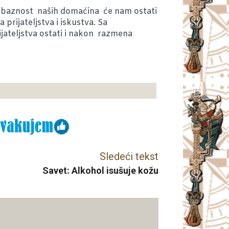
ljubaznost naših domaćina će nam ostati
prijateljstva i iskustva. Sa
jateljstva ostati i nakon razmena
Sledeći tekst
Savet: Alkohol isušuje kožu