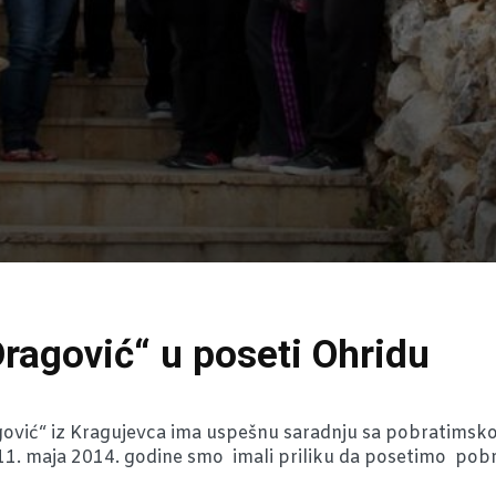
ragović“ u poseti Ohridu
ović“ iz Kragujevca ima uspešnu saradnju sa pobratim
o 11. maja 2014. godine smo imali priliku da posetimo po