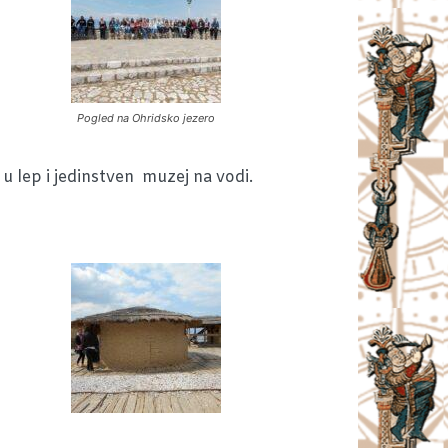
Pogled na Ohridsko jezero
 u lep i jedinstven muzej na vodi.