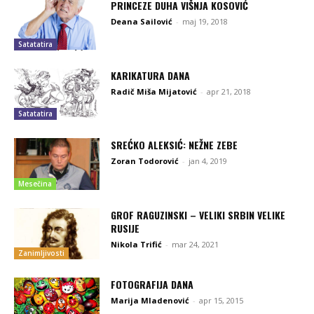
PRINCEZE DUHA VIŠNJA KOSOVIĆ
Deana Sailović
-
maj 19, 2018
Satatatira
KARIKATURA DANA
Radič Miša Mijatović
-
apr 21, 2018
Satatatira
SREĆKO ALEKSIĆ: NEŽNE ZEBE
Zoran Todorović
-
jan 4, 2019
Mesečina
GROF RAGUZINSKI – VELIKI SRBIN VELIKE
RUSIJE
Nikola Trifić
-
mar 24, 2021
Zanimljivosti
FOTOGRAFIJA DANA
Marija Mladenović
-
apr 15, 2015