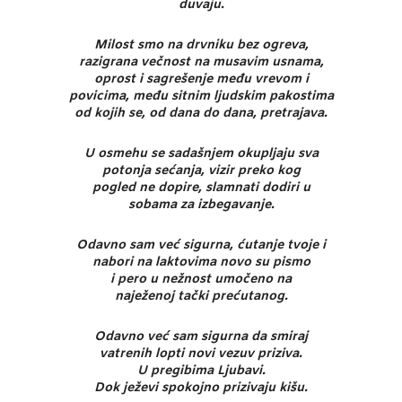
duvaju.
Milost smo na drvniku bez ogreva,
razigrana večnost na musavim usnama,
oprost i sagrešenje među vrevom i
povicima, među sitnim ljudskim pakostima
od kojih se, od dana do dana, pretrajava.
U osmehu se sadašnjem okupljaju sva
potonja sećanja, vizir preko kog
pogled ne dopire, slamnati dodiri u
sobama za izbegavanje.
Odavno sam već sigurna, ćutanje tvoje i
nabori na laktovima novo su pismo
i pero u nežnost umočeno na
naježenoj tački prećutanog.
Odavno već sam sigurna da smiraj
vatrenih lopti novi vezuv priziva.
U pregibima Ljubavi.
Dok ježevi spokojno prizivaju kišu.