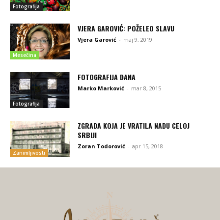
Fotografija
VJERA GAROVIĆ: POŽELEO SLAVU
Vjera Garović
-
maj 9, 2019
Mesečina
FOTOGRAFIJA DANA
Marko Marković
-
mar 8, 2015
Fotografija
ZGRADA KOJA JE VRATILA NADU CELOJ
SRBIJI
Zoran Todorović
-
apr 15, 2018
Zanimljivosti