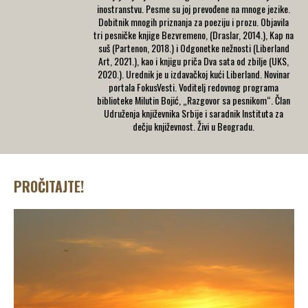
inostranstvu. Pesme su joj prevođene na mnoge jezike.
Dobitnik mnogih priznanja za poeziju i prozu. Objavila
tri pesničke knjige Bezvremeno, (Draslar, 2014.), Kap na
suš (Partenon, 2018.) i Odgonetke nežnosti (Liberland
Art, 2021.), kao i knjigu priča Dva sata od zbilje (UKS,
2020.). Urednik je u izdavačkoj kući Liberland. Novinar
portala FokusVesti. Voditelj redovnog programa
biblioteke Milutin Bojić, „Razgovor sa pesnikom“. Član
Udruženja književnika Srbije i saradnik Instituta za
dečju književnost. Živi u Beogradu.
PROČITAJTE!