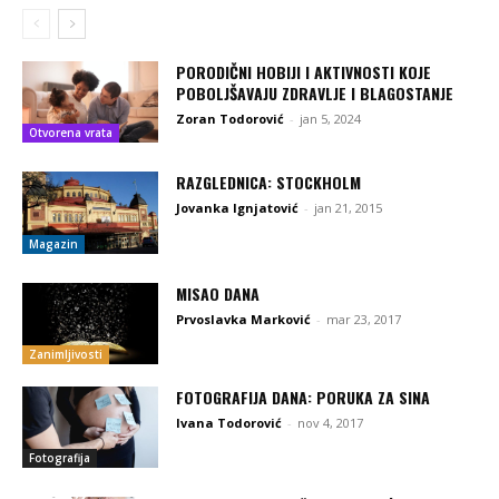
PORODIČNI HOBIJI I AKTIVNOSTI KOJE
POBOLJŠAVAJU ZDRAVLJE I BLAGOSTANJE
Zoran Todorović
-
jan 5, 2024
Otvorena vrata
RAZGLEDNICA: STOCKHOLM
Jovanka Ignjatović
-
jan 21, 2015
Magazin
MISAO DANA
Prvoslavka Marković
-
mar 23, 2017
Zanimljivosti
FOTOGRAFIJA DANA: PORUKA ZA SINA
Ivana Todorović
-
nov 4, 2017
Fotografija