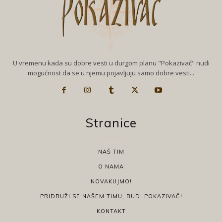
U vremenu kada su dobre vesti u durgom planu "Pokazivač" nudi
mogućnost da se u njemu pojavljuju samo dobre vesti...
Stranice
NAŠ TIM
O NAMA
NOVAKUJMO!
PRIDRUŽI SE NAŠEM TIMU, BUDI POKAZIVAČ!
KONTAKT