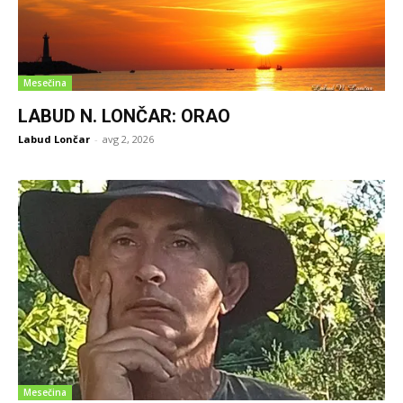
Mesečina
LABUD N. LONČAR: ORAO
Labud Lončar
-
avg 2, 2026
Mesečina