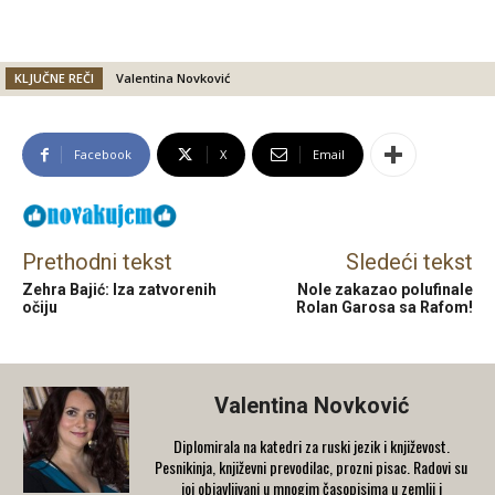
KLJUČNE REČI
Valentina Novković
Facebook
X
Email
Prethodni tekst
Sledeći tekst
Zehra Bajić: Iza zatvorenih
Nole zakazao polufinale
očiju
Rolan Garosa sa Rafom!
Valentina Novković
Diplomirala na katedri za ruski jezik i književost.
Pesnikinja, književni prevodilac, prozni pisac. Radovi su
joj objavljivani u mnogim časopisima u zemlji i