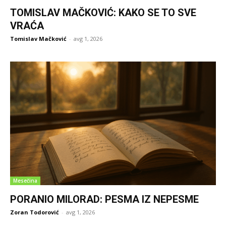
TOMISLAV MAČKOVIĆ: KAKO SE TO SVE
VRAĆA
Tomislav Mačković
-
avg 1, 2026
Mesečina
PORANIO MILORAD: PESMA IZ NEPESME
Zoran Todorović
-
avg 1, 2026