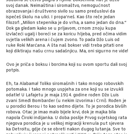
sudbina se često poigra s njima. Bokserima. Rat je uzeo
svoj danak. Neimaština i siromaštvo, nemogućnost
obrazovanja i društveno sivilo su samo preduslovi da
ispečeš školu na ulici. I propa’neš. Kao što reče jedan
filozof: „Milion stepenika je do vrha, a samo jedan do dna.“
Dok ga gledam kako se u prljavom, crnom znoju kupa
izvlačeći ugalj i boreći se za koricu hljeba, pred očima vidim
svjetla velikih arena i čujem zvono. To pada Džo Luis od
ruke Roki Marćana. A šta naš bokser vidi treba pitati one
koji diktiraju našu crnu sadašnjicu. Ma, oni sigurno ne vide!
Ovo je priča o boksu i borcima koji su ovom sportu dali svoj
potpis.
Eh, ta Alabama! Toliko siromašnih i tako mnogo robovskih
potomaka. I tako mnogo uspjeha za one koji su se izvukli
odatle! U Lafajetu je maja 1914. godine rođen Džo Luis
zvani Smeđi Bombarder (u nekim izvorima i Crni). Rođen je
u porodici Berou i to kao sedmo dijete. To je porodica bivših
robova. Otac je imao malo bijele krvi, dok je majka bila
napola Čiroki indijanka. U doba poslije Prvog svjetskog rata
njegova porodica je u velikoj migraciji krenula put sjevera
ka Detroitu, gdje će se obreti nakon dugog lutanja. Sve to