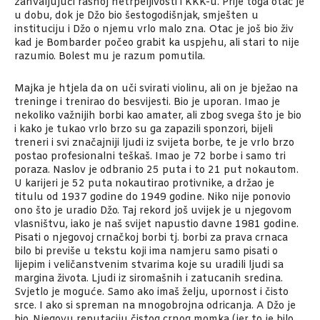
zahvaljujući rasnoj netrpeljivosti i KKK-u. Prije toga otac je
u dobu, dok je Džo bio šestogodišnjak, smješten u
instituciju i Džo o njemu vrlo malo zna. Otac je još bio živ
kad je Bombarder počeo grabit ka uspjehu, ali stari to nije
razumio. Bolest mu je razum pomutila.
Majka je htjela da on uči svirati violinu, ali on je bježao na
treninge i trenirao do besvijesti. Bio je uporan. Imao je
nekoliko važnijih borbi kao amater, ali zbog svega što je bio
i kako je tukao vrlo brzo su ga zapazili sponzori, bijeli
treneri i svi značajniji ljudi iz svijeta borbe, te je vrlo brzo
postao profesionalni teškaš. Imao je 72 borbe i samo tri
poraza. Naslov je odbranio 25 puta i to 21 put nokautom.
U karijeri je 52 puta nokautirao protivnike, a držao je
titulu od 1937 godine do 1949 godine. Niko nije ponovio
ono što je uradio Džo. Taj rekord još uvijek je u njegovom
vlasništvu, iako je naš svijet napustio davne 1981 godine.
Pisati o njegovoj crnačkoj borbi tj. borbi za prava crnaca
bilo bi previše u tekstu koji ima namjeru samo pisati o
lijepim i veličanstvenim stvarima koje su uradili ljudi sa
margina života. Ljudi iz siromašnih i zatucanih sredina.
Svjetlo je moguće. Samo ako imaš želju, upornost i čisto
srce. I ako si spreman na mnogobrojna odricanja. A Džo je
bio. Njegovu reputaciju čistog crnog momka (jer to je bilo