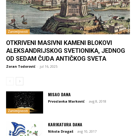
Zanimljivosti
OTKRIVENI MASIVNI KAMENI BLOKOVI
ALEKSANDRIJSKOG SVETIONIKA, JEDNOG
OD SEDAM ČUDA ANTIČKOG SVETA
Zoran Todorović
-
jul 16, 2025
MISAO DANA
Prvoslavka Marković
-
avg 8, 2018
Zanimljivosti
KARIKATURA DANA
Nikola Dragaš
-
avg 10, 2017