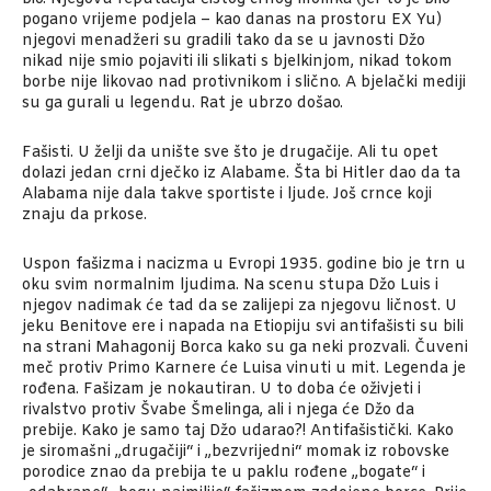
pogano vrijeme podjela – kao danas na prostoru EX Yu)
njegovi menadžeri su gradili tako da se u javnosti Džo
nikad nije smio pojaviti ili slikati s bjelkinjom, nikad tokom
borbe nije likovao nad protivnikom i slično. A bjelački mediji
su ga gurali u legendu. Rat je ubrzo došao.
Fašisti. U želji da unište sve što je drugačije. Ali tu opet
dolazi jedan crni dječko iz Alabame. Šta bi Hitler dao da ta
Alabama nije dala takve sportiste i ljude. Još crnce koji
znaju da prkose.
Uspon fašizma i nacizma u Evropi 1935. godine bio je trn u
oku svim normalnim ljudima. Na scenu stupa Džo Luis i
njegov nadimak će tad da se zalijepi za njegovu ličnost. U
jeku Benitove ere i napada na Etiopiju svi antifašisti su bili
na strani Mahagonij Borca kako su ga neki prozvali. Čuveni
meč protiv Primo Karnere će Luisa vinuti u mit. Legenda je
rođena. Fašizam je nokautiran. U to doba će oživjeti i
rivalstvo protiv Švabe Šmelinga, ali i njega će Džo da
prebije. Kako je samo taj Džo udarao?! Antifašistički. Kako
je siromašni „drugačiji“ i „bezvrijedni“ momak iz robovske
porodice znao da prebija te u paklu rođene „bogate“ i