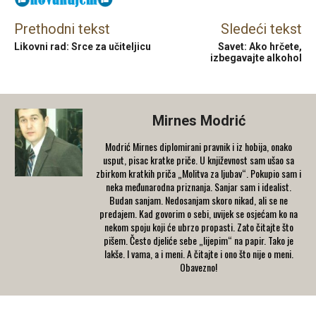
Prethodni tekst
Sledeći tekst
Likovni rad: Srce za učiteljicu
Savet: Ako hrčete,
izbegavajte alkohol
Mirnes Modrić
Modrić Mirnes diplomirani pravnik i iz hobija, onako
usput, pisac kratke priče. U književnost sam ušao sa
zbirkom kratkih priča „Molitva za ljubav“. Pokupio sam i
neka međunarodna priznanja. Sanjar sam i idealist.
Budan sanjam. Nedosanjam skoro nikad, ali se ne
predajem. Kad govorim o sebi, uvijek se osjećam ko na
nekom spoju koji će ubrzo propasti. Zato čitajte što
pišem. Često djeliće sebe „lijepim“ na papir. Tako je
lakše. I vama, a i meni. A čitajte i ono što nije o meni.
Obavezno!