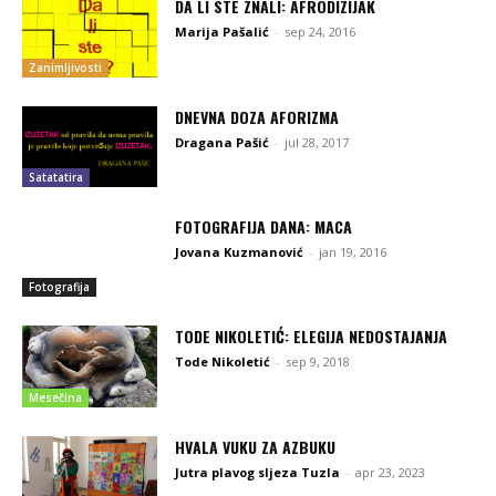
DA LI STE ZNALI: AFRODIZIJAK
Marija Pašalić
-
sep 24, 2016
Zanimljivosti
DNEVNA DOZA AFORIZMA
Dragana Pašić
-
jul 28, 2017
Satatatira
FOTOGRAFIJA DANA: MACA
Jovana Kuzmanović
-
jan 19, 2016
Fotografija
TODE NIKOLETIĆ: ELEGIJA NEDOSTAJANJA
Tode Nikoletić
-
sep 9, 2018
Mesečina
HVALA VUKU ZA AZBUKU
Jutra plavog sljeza Tuzla
-
apr 23, 2023