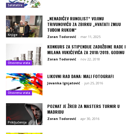
Satatatira
„NENADIĆEV RUNOLIST“ VOJINU
TRIVUNOVIĆU ZA ZBIRKU „HVATATI ZMIJU
TUĐOM RUKOM“
Knjige
Zoran Todorović
-
mar 11, 2025
KONKURS ZA STIPENDIJE ZADUŽBINE RADE I
MILANA VUKIĆEVIĆA ZA 2018/2019. GODINU
Zoran Todorović
-
nov 22, 2018
Otvorena vrata
LIKOVNI RAD DANA: MALI FOTOGRAFI
Jovanka Ignjatović
-
jun 25, 2016
Otvorena vrata
POZNAT JE ŽREB ZA MASTERS TURNIR U
MADRIDU
Zoran Todorović
-
apr 30, 2016
Priključenija