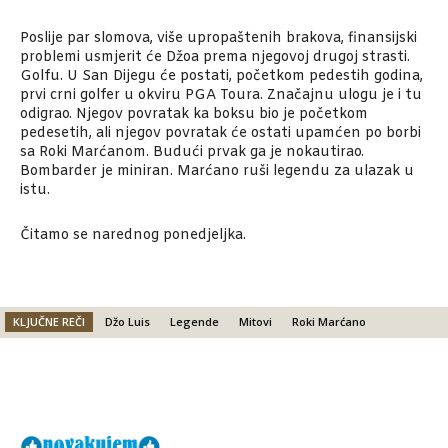
Poslije par slomova, više upropaštenih brakova, finansijski
problemi usmjerit će Džoa prema njegovoj drugoj strasti.
Golfu. U San Dijegu će postati, početkom pedestih godina,
prvi crni golfer u okviru PGA Toura. Značajnu ulogu je i tu
odigrao. Njegov povratak ka boksu bio je početkom
pedesetih, ali njegov povratak će ostati upamćen po borbi
sa Roki Marćanom. Budući prvak ga je nokautirao.
Bombarder je miniran. Marćano ruši legendu za ulazak u
istu.
Čitamo se narednog ponedjeljka.
KLJUČNE REČI
Džo Luis
Legende
Mitovi
Roki Marćano
Facebook
X
Email