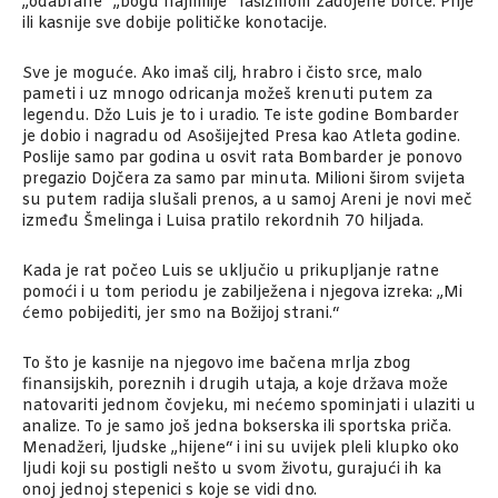
„odabrane“ „bogu najmilije“ fašizmom zadojene borce. Prije
ili kasnije sve dobije političke konotacije.
Sve je moguće. Ako imaš cilj, hrabro i čisto srce, malo
pameti i uz mnogo odricanja možeš krenuti putem za
legendu. Džo Luis je to i uradio. Te iste godine Bombarder
je dobio i nagradu od Asošijejted Presa kao Atleta godine.
Poslije samo par godina u osvit rata Bombarder je ponovo
pregazio Dojčera za samo par minuta. Milioni širom svijeta
su putem radija slušali prenos, a u samoj Areni je novi meč
između Šmelinga i Luisa pratilo rekordnih 70 hiljada.
Kada je rat počeo Luis se uključio u prikupljanje ratne
pomoći i u tom periodu je zabilježena i njegova izreka: „Mi
ćemo pobijediti, jer smo na Božijoj strani.“
To što je kasnije na njegovo ime bačena mrlja zbog
finansijskih, poreznih i drugih utaja, a koje država može
natovariti jednom čovjeku, mi nećemo spominjati i ulaziti u
analize. To je samo još jedna bokserska ili sportska priča.
Menadžeri, ljudske „hijene“ i ini su uvijek pleli klupko oko
ljudi koji su postigli nešto u svom životu, gurajući ih ka
onoj jednoj stepenici s koje se vidi dno.