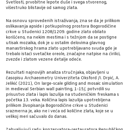
Svetlosti, prvobitne lepote duše i svega stvorenog,
višestruko blistavije od samog zlata.
Na osnovu sprovedenih istraživanja, zna se da je prilikom
oslikavanja apside i potkupolnog prostora Bogorodičine
crkve u Studenici 1208/1209. godine zlato obilato
korišćeno, na nekim mestima i s težnjom da se postigne
utisak mozaika, dok je u ostalim delovima glavnog
manastirskog hrama zlato upotrebljavano svuda gde je
trebalo istaći svetačke oreole, značajne natpise na ćirilici,
zvezde i zlatom vezene detalje odeće.
Rezultati najnovijih analiza stručnjaka, objavljeni u
časopisu Archaeometry Univerziteta Oksford /I. Drpić, A.
Jelikić (2021), On large-scale gilding and mosaic simulation
in medieval Serbian wall painting, 1-15/, potvrdili su
prisustvo zlata i lapis lazulija na studeničkim freskama s
početka 13. veka. Količina lapis lazulija upotrebljena
prilikom živopisanja Bogorodičine crkve u Studenici
srazmerna je, ako ne i veća od količine zlata, koje se u
velikoj meri sačuvalo do danas.
Zahvaljujući radu konzervatora-restauratora Republičkog