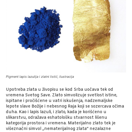
Pigment lapis lazulija i zlatni listić, ilustracija
Upotreba zlata u živopisu se kod Srba uočava tek od
vremena Svetog Save. Zlato simvolizuje svetlost istine,
ispitane i pročišćene u vatri iskušenja, nadzemaljske
lepote slave Božije i nebesnog Raja koji se sozercava očima
duha. Kao i lapis lazuli, i zlato, kada je korišćeno u
slikarstvu, odražava eshatološku stvarnost lišenu
kategorija prostora i vremena. Materijalno zlato tek je
višeznačni simvol „nematerijalnog zlata“ nezalazne