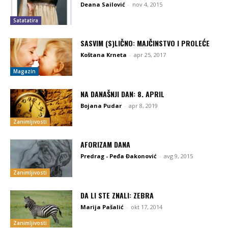
Deana Sailović
-
nov 4, 2015
Satatatira
SASVIM (S)LIČNO: MAJČINSTVO I PROLEĆE
Koštana Krneta
-
apr 25, 2017
Magazin
NA DANAŠNJI DAN: 8. APRIL
Bojana Pudar
-
apr 8, 2019
Zanimljivosti
AFORIZAM DANA
Predrag - Peđa Đakonović
-
avg 9, 2015
Zanimljivosti
DA LI STE ZNALI: ZEBRA
Marija Pašalić
-
okt 17, 2014
Zanimljivosti