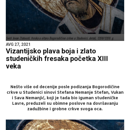
Sveti Jovan Zlatousti, freska u oltaru Bogorodičine crkve u Studenici, detalj, 1208/1209. g.
AVG 27, 2021
Vizantijsko plava boja i zlato
studeničkih fresaka početka XIII
veka
Nešto više od decenije posle podizanja Bogorodičine
crkve u Studenici sinovi Stefana Nemanje Stefan, Vukan
i Sava Nemanjić, koji je tada bio iguman studeničke
Lavre, preduzeli su obimne poslove na dovršavanju
zadužbine i grobne crkve svoga oca.