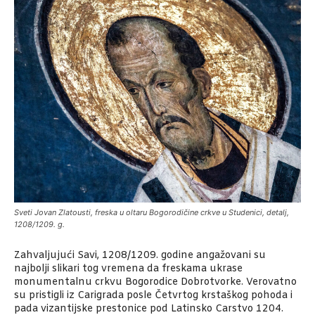
Sveti Jovan Zlatousti, freska u oltaru Bogorodičine crkve u Studenici, detalj,
1208/1209. g.
Zahvaljujući Savi, 1208/1209. godine angažovani su
najbolji slikari tog vremena da freskama ukrase
monumentalnu crkvu Bogorodice Dobrotvorke. Verovatno
su pristigli iz Carigrada posle Četvrtog krstaškog pohoda i
pada vizantijske prestonice pod Latinsko Carstvo 1204.