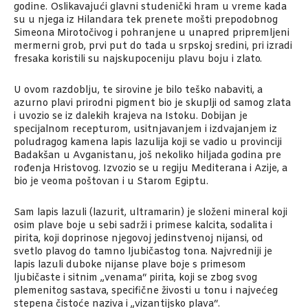
godine. Oslikavajući glavni studenički hram u vreme kada
su u njega iz Hilandara tek prenete mošti prepodobnog
Simeona Mirotočivog i pohranjene u unapred pripremljeni
mermerni grob, prvi put do tada u srpskoj sredini, pri izradi
fresaka koristili su najskupoceniju plavu boju i zlato.
U ovom razdoblju, te sirovine je bilo teško nabaviti, a
azurno plavi prirodni pigment bio je skuplji od samog zlata
i uvozio se iz dalekih krajeva na Istoku. Dobijan je
specijalnom recepturom, usitnjavanjem i izdvajanjem iz
poludragog kamena lapis lazulija koji se vadio u provinciji
Badakšan u Avganistanu, još nekoliko hiljada godina pre
rođenja Hristovog. Izvozio se u regiju Mediterana i Azije, a
bio je veoma poštovan i u Starom Egiptu.
Sam lapis lazuli (lazurit, ultramarin) je složeni mineral koji
osim plave boje u sebi sadrži i primese kalcita, sodalita i
pirita, koji doprinose njegovoj jedinstvenoj nijansi, od
svetlo plavog do tamno ljubičastog tona. Najvredniji je
lapis lazuli duboke nijanse plave boje s primesom
ljubičaste i sitnim „venama“ pirita, koji se zbog svog
plemenitog sastava, specifične živosti u tonu i najvećeg
stepena čistoće naziva i „vizantijsko plava“.