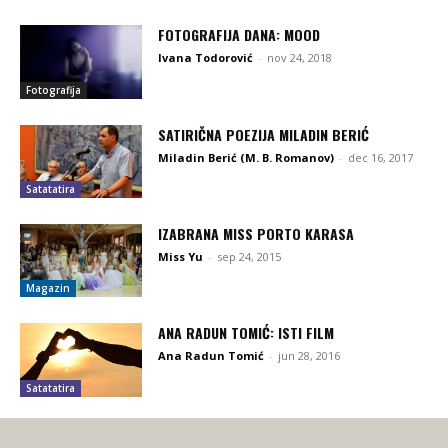
FOTOGRAFIJA DANA: MOOD
Ivana Todorović
-
nov 24, 2018
Fotografija
SATIRIČNA POEZIJA MILADIN BERIĆ
Miladin Berić (M. B. Romanov)
-
dec 16, 2017
Satatatira
IZABRANA MISS PORTO KARASA
Miss Yu
-
sep 24, 2015
Magazin
ANA RADUN TOMIĆ: ISTI FILM
Ana Radun Tomić
-
jun 28, 2016
Satatatira