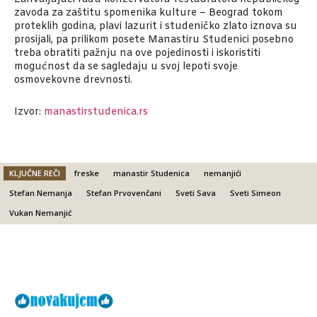
zavoda za zaštitu spomenika kulture – Beograd tokom
proteklih godina, plavi lazurit i studeničko zlato iznova su
prosijali, pa prilikom posete Manastiru Studenici posebno
treba obratiti pažnju na ove pojedinosti i iskoristiti
mogućnost da se sagledaju u svoj lepoti svoje
osmovekovne drevnosti.
Izvor:
manastirstudenica.rs
KLJUČNE REČI
freske
manastir Studenica
nemanjići
Stefan Nemanja
Stefan Prvovenčani
Sveti Sava
Sveti Simeon
Vukan Nemanjić
Facebook
X
Email