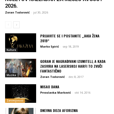
2026.
Zoran Todorović
-
jul 30, 2026
PRIJAVITE SE I POSTANITE „JAKA ŽENA
2019“
Marko Spirić
-
sep 18, 2019
Kultura
GORAN JE NAGRAĐIVANI IZUMITELJ, A KADA
ZASVIRA NA LASERSKOJ HARFI TO ZVUČI
FANTASTIČNO
Muzika
Zoran Todorović
-
dec 8, 2017
MISAO DANA
Prvoslavka Marković
-
okt 14, 2016
Zanimljivosti
DNEVNA DOZA AFORIZMA