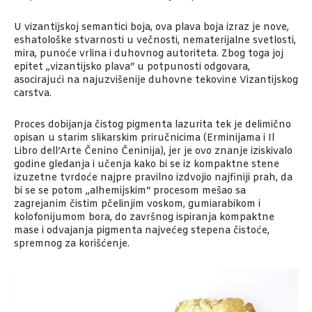
U vizantijskoj semantici boja, ova plava boja izraz je nove,
eshatološke stvarnosti u večnosti, nematerijalne svetlosti,
mira, punoće vrlina i duhovnog autoriteta. Zbog toga joj
epitet „vizantijsko plava“ u potpunosti odgovara,
asocirajući na najuzvišenije duhovne tekovine Vizantijskog
carstva.
Proces dobijanja čistog pigmenta lazurita tek je delimično
opisan u starim slikarskim priručnicima (Erminijama i Il
Libro dell’Arte Čenino Čeninija), jer je ovo znanje iziskivalo
godine gledanja i učenja kako bi se iz kompaktne stene
izuzetne tvrdoće najpre pravilno izdvojio najfiniji prah, da
bi se se potom „alhemijskim“ procesom mešao sa
zagrejanim čistim pčelinjim voskom, gumiarabikom i
kolofonijumom bora, do završnog ispiranja kompaktne
mase i odvajanja pigmenta najvećeg stepena čistoće,
spremnog za korišćenje.