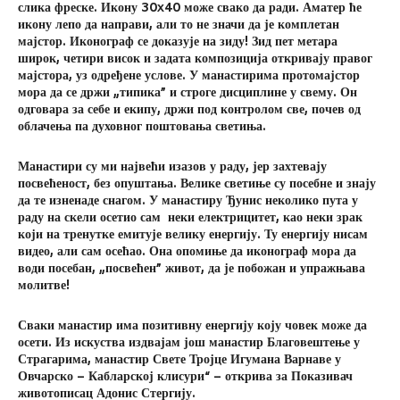
слика фреске. Икону 30
x
40 може свако да ради. Аматер ће
икону лепо да направи, али то не значи да је комплетан
мајстор. Иконограф се доказује на зиду! Зид пет метара
широк, четири висок и задата композиција откривају правог
мајстора, уз одређене услове. У манастирима протомајстор
мора да се држи „типика” и строге дисциплине у свему. Он
одговара за себе и екипу, држи под контролом све, почев од
облачења па духовног поштовања светиња.
Манастири су ми највећи изазов у раду, јер захтевају
посвећеност, без опуштања. Велике светиње су посебне и знају
да те изненаде снагом. У манастиру Ђунис неколико пута у
раду на скели осетио сам неки електрицитет, као неки зрак
који на тренутке емитује велику енергију. Ту енергију нисам
видео, али сам осећао. Она опомиње да иконограф мора да
води посебан, „посвећен” живот, да је побожан и упражњава
молитве!
Сваки манастир има позитивну енергију коју човек може да
осети. Из искуства издвајам још манастир Благовештење у
Страгарима, манастир Свете Тројце Игумана Варнаве у
Овчарско – Кабларској клисури“ – открива за Показивач
животописац Адонис Стергију.