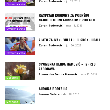
Zoran Todorović
-
jul 17, 2017
Otvorena vrata
RASPISAN KONKURS ZA PODRŠKU
NAJBOLJEM OMLADINSKOM PROJEKTU
Zoran Todorović
-
mar 13, 2019
Otvorena vrata
ZLATO ZA IVANU VULETU I U SKOKU UDALJ
Zoran Todorović
-
jun 20, 2022
Otvorena vrata
SPOMENKA DENDA HAMOVIĆ – ISPRED
ZABORAVA
Spomenka Denda Hamović
-
nov 23, 2018
Mesečina
AURORA BOREALIS
Lorena Galeta
-
dec 28, 2015
Mesečina