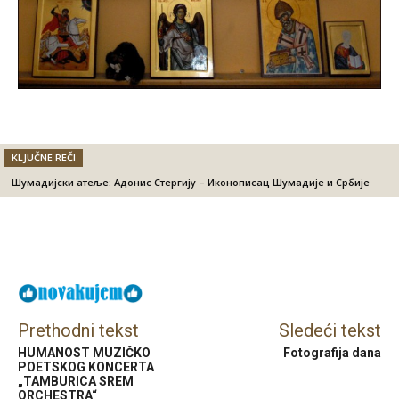
KLJUČNE REČI
Шумадијски атеље: Адонис Стергију – Иконописац Шумадије и Србије
Facebook
X
Email
Prethodni tekst
Sledeći tekst
HUMANOST MUZIČKO
Fotografija dana
POETSKOG KONCERTA
„TAMBURICA SREM
ORCHESTRA“