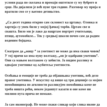
услови рада по скелама и промаји оштетиле су му бубреге и
срце. На дијализи је већ пуне три године. Разговор му прија и
вратили смо се у његово детињство.
„Са десет година открио сам склоност ка цртању. Оловка и
хартија су увек били у мојој ђачкој торби. Цртам све и
свашта. Било ми је лако да нацртам портрет учитељице,
птице, аутомобиле… Тек у средњој школи почео сам да радим
воденим бојцама.
Сматрам да „жицу ” за уметност не може да има сваки човек!
У тој причи ко има пуну волтажу, „он је одабрани уметник”.
Они са мањом волтажом су хобисти. Ја видим разлику и
одвајам уметнике од љубитеља уметности.
Осећања и емоције не треба да објашњава уметник, већ дело
правог уметника. У искуству од више од три деценије са мојим
помоћницима по агилности разликујем помоћника коме не
треба ништа рећи, неком једанпут казати и оне коме ни
милион пута прича не помаже.
Ја сам иконограф. Не може сваки сликар који слика иконе да