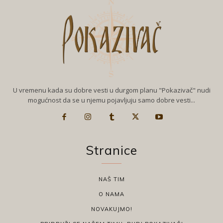
U vremenu kada su dobre vesti u durgom planu "Pokazivač" nudi
mogućnost da se u njemu pojavljuju samo dobre vesti...
Stranice
NAŠ TIM
O NAMA
NOVAKUJMO!