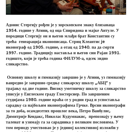
Адонис Стергију рођен је у хорскопском знаку близанаца
1954. године у Атини, од оца Спиридона и мајке Антуле. У
породици Стергију он и његов млађи брат Константин су
трећа генеарација иконописаца. Стриц Клеантис
je
иконограф од 1905. године
,
а отац од 1940. па да смрти
1997. године. Традицију наставља и његов син Рајан 1991.
годиште, који је трећа година ФИЛУМ-а
,
одсек зидно
сликарство.
Основну школу и гимназију завршио је у Атини, уз гимназију
ванредно је завршио средњу сликарску школу „АБЦ” у
трајању од две године. Високу уметничку школу за сликарство
уписује у Енглеском граду Глостерсиер. По завршеним
студијама 1980. године враћа се у родни град и успоставља
сарадњу са најбољим иконографима Грчке. Врсни иконографи
за то доба, осамдесетих прошлог века, Петро Ванбулис,
Димитрије Кендакс, Николас Кудумнакис, препознају у њему
таленат и узимају га за сарадника у великим пословима. У
том периоду учествовао је у јединој колективној изложби у