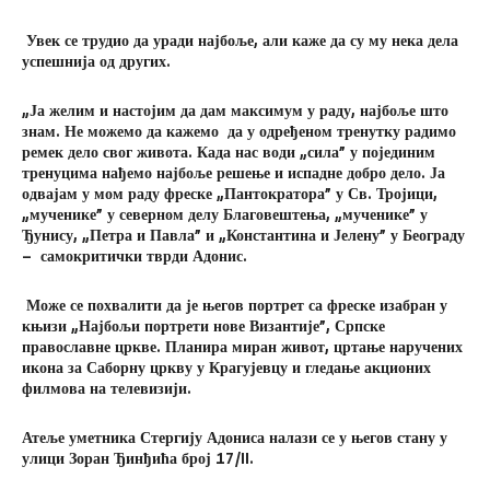
Увек се трудио да уради најбоље, али каже да су му нека дела
успешнија од других.
„Ја желим и настојим да дам максимум у раду, најбоље што
знам. Не можемо да кажемо да у одређеном тренутку радимо
ремек дело свог живота. Када нас води „сила” у појединим
тренуцима нађемо најбоље решење и испадне добро дело. Ја
одвајам у мом раду фреске „Пантократора” у Св. Тројици,
„мученике” у северном делу Благовештења, „мученике” у
Ђунису, „Петра и Павла” и „Константина и Јелену” у Београду
–
самокритички тврди Адонис.
Може се похвалити да је његов портрет са фреске изабран у
књизи „Најбољи портрети нове Византије”, Српске
православне цркве. Планира миран живот, цртање наручених
икона за Саборну цркву у Крагујевцу и гледање акционих
филмова на телевизији.
Атеље уметника Стергију Адониса налази се у његов стану у
улици Зоран Ђинђића број 17/
II
.