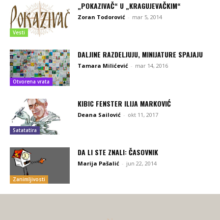
„POKAZIVAČ“ U „KRAGUJEVAČKIM“
Zoran Todorović
-
mar 5, 2014
Vesti
DALJINE RAZDELJUJU, MINIJATURE SPAJAJU
Tamara Milićević
-
mar 14, 2016
Otvorena vrata
KIBIC FENSTER ILIJA MARKOVIĆ
Deana Sailović
-
okt 11, 2017
Satatatira
DA LI STE ZNALI: ČASOVNIK
Marija Pašalić
-
jun 22, 2014
Zanimljivosti