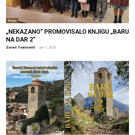
Atelje
„NEKAZANO“ PROMOVISALO KNJIGU „BARU
NA DAR 2“
Zoran Todorović
-
jan 1, 2026
Atelje