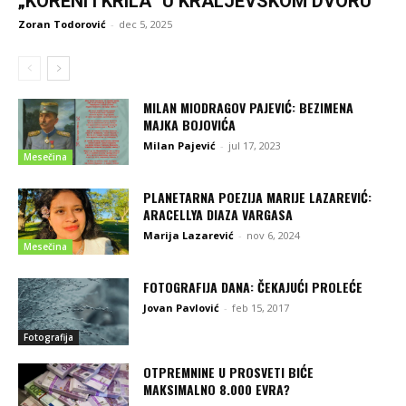
„KORENI I KRILA“ U KRALJEVSKOM DVORU
Zoran Todorović
-
dec 5, 2025
MILAN MIODRAGOV PAJEVIĆ: BEZIMENA
MAJKA BOJOVIĆA
Milan Pajević
-
jul 17, 2023
Mesečina
PLANETARNA POEZIJA MARIJE LAZAREVIĆ:
ARACELLYA DIAZA VARGASA
Marija Lazarević
-
nov 6, 2024
Mesečina
FOTOGRAFIJA DANA: ČEKAJUĆI PROLEĆE
Jovan Pavlović
-
feb 15, 2017
Fotografija
OTPREMNINE U PROSVETI BIĆE
MAKSIMALNO 8.000 EVRA?