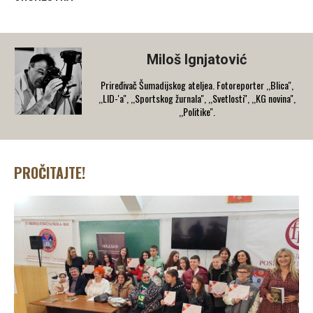
Miloš Ignjatović
Priređivač Šumadijskog ateljea. Fotoreporter ,,Blica'',
,,LID-'a'', ,,Sportskog žurnala'', ,,Svetlosti'', ,,KG novina'',
,,Politike''.
PROČITAJTE!