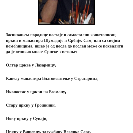
Заснивањем породице постаје и самостални животописац
цркви и манастира Шумадије и Србије. Сам, или са својим
помоћницима, ишао је од посла до послаи може се похвалити
да је осликао многе Српске светиње
:
Олтар цркве у Лазаревцу,
Капелу манастира Благовештење у Страгарима,
Иконостас у цркви на Бозману,
Стару цркву у Грошници,
Нову цркву у Суваји,
Цркву у Вишевцу, задужбину Владике Саве,