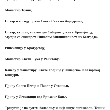
Манастир Ћунис,
Олтар и апсиду цркве Свети Сава на Аеродруму,
Олтар, куполу, улазни део Саборне цркве у Крагујевцу,
заједно са сликарем Николом Милинковићем из Београда,
Епископију у Крагујевцу,
Манастир Свети Лука у Ракитову,
Капелу у манастиру Свете Тројице у Овчарско- Кабларској
клисури,
Цркву Свети Петар и Павле у Стопањи,
Цркву у Лесковици код Врњачке Бање.
Тренутно је на дужем боловању и није нигде ангажован. Тешки