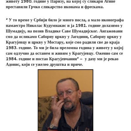
животу 1980. године у Паризу, на којој су сликари Атине
преставили Грчко сликарство иконама и фрескама.
“ У то време у Србији било је много посла, а мало иконографа
памаестро Николас Кудумнакис и ја 1981. године долазимо у
Шумадију, на позив Владике Саве Шумадијског. Ангажовани
смо да осликамо Саборну цркву у Јагодини, Саборну цркву у
Крагујевцу и цркву у Мостару
,
које смо радили све до краја
1983. године. То ми је била преломна година у животу у којој
сам одлучио да останем и живим у Крагујевцу. Оженио сам се
1984. године и постао Крагујевчанин“ – у даху ми је рекао
Адонис, који се ужелео друштва и приче.