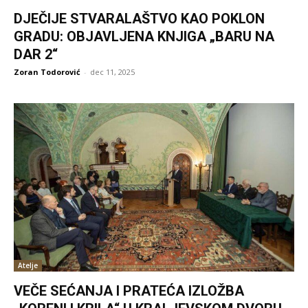
DJEČIJE STVARALAŠTVO KAO POKLON
GRADU: OBJAVLJENA KNJIGA „BARU NA
DAR 2“
Zoran Todorović
-
dec 11, 2025
Atelje
VEČE SEĆANJA I PRATEĆA IZLOŽBA