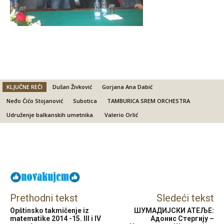
KLJUČNE REČI
Dušan Živković
Gorjana Ana Dabić
Neđo Ćićo Stojanović
Subotica
TAMBURICA SREM ORCHESTRA
Udruženje balkanskih umetnika.
Valerio Orlić
Facebook
X
Email
Prethodni tekst
Sledeći tekst
Opštinsko takmičenje iz
ШУМАДИЈСКИ АТЕЉЕ:
matematike 2014 -15. III i IV
Адонис Стергију –