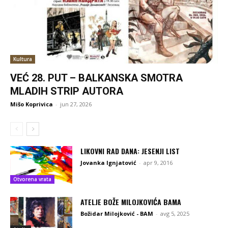
Kultura
VEĆ 28. PUT – BALKANSKA SMOTRA
MLADIH STRIP AUTORA
Mišo Koprivica
-
jun 27, 2026
LIKOVNI RAD DANA: JESENJI LIST
Jovanka Ignjatović
-
apr 9, 2016
Otvorena vrata
ATELJE BOŽE MILOJKOVIĆA BAMA
Božidar Milojković - BAM
-
avg 5, 2025