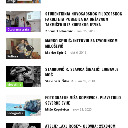
Atelje
STUDENTKINJA NOVOSADSKOG FILOZOFSKOG
FAKULTETA POBEDILA NA DRŽAVNOM
TAKMIČENJU IZ KINESKOG JEZIKA
Otvorena vrata
Zoran Todorović
-
maj 25, 2019
MARKO SPIRIĆ: INTERVJU SA IZVORINKOM
MILOŠEVIĆ
Marko Spirić
-
okt 6, 2016
Kultura
STANKOVIĆ R. SLAVICA ŠIBALIĆ: LJUBAV JE
MOĆ
Slavica R. Šibalić
-
jan 18, 2018
Mesečina
FOTOGRAFIJE MIŠA KOPRIVICE: PLAVETNILO
SEVERNE EVIJE
Mišo Koprivica
-
nov 21, 2020
Fotografija
ATELJE: „AXL ROSE“- OLOVKA; 25X34CM