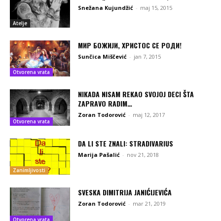
Snežana Kujundžić
-
maj 15, 2015
Atelje
МИР БОЖИЈИ, ХРИСТОС СЕ РОДИ!
Sunčica Miščević
-
jan 7, 2015
Otvorena vrata
NIKADA NISAM REKAO SVOJOJ DECI ŠTA
ZAPRAVO RADIM…
Zoran Todorović
-
maj 12, 2017
Otvorena vrata
DA LI STE ZNALI: STRADIVARIUS
Marija Pašalić
-
nov 21, 2018
Zanimljivosti
SVESKA DIMITRIJA JANIĆIJEVIĆA
Zoran Todorović
-
mar 21, 2019
Otvorena vrata