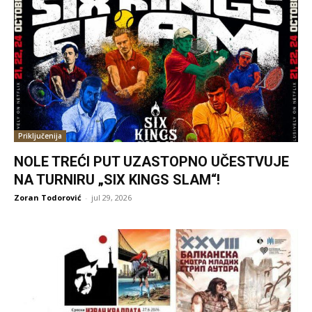
Priključenija
NOLE TREĆI PUT UZASTOPNO UČESTVUJE
NA TURNIRU „SIX KINGS SLAM“!
Zoran Todorović
-
jul 29, 2026