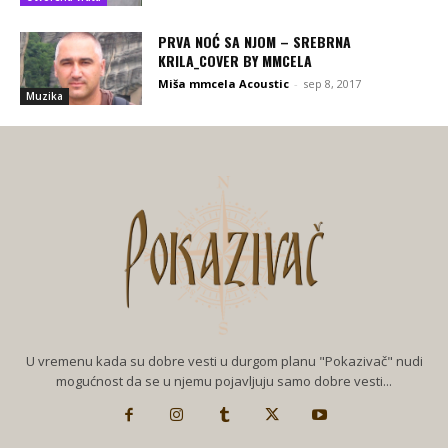
PRVA NOĆ SA NJOM – SREBRNA
KRILA_COVER BY MMCELA
Miša mmcela Acoustic
-
sep 8, 2017
Muzika
U vremenu kada su dobre vesti u durgom planu "Pokazivač" nudi
mogućnost da se u njemu pojavljuju samo dobre vesti...