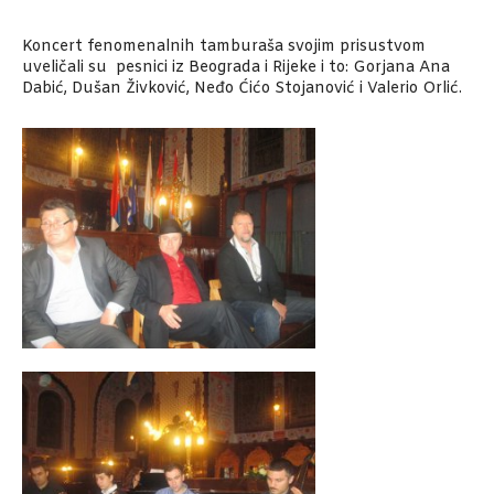
Koncert fenomenalnih tamburaša svojim prisustvom
uveličali su pesnici iz Beograda i Rijeke i to: Gorjana Ana
Dabić, Dušan Živković, Neđo Ćićo Stojanović i Valerio Orlić.