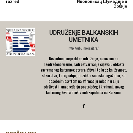
razred
Иконописац Шумадије и
Србије
UDRUŽENjE BALKANSKIH
UMETNIKA
http://ubu.mojsajt.rs/
Nevladino i neprofitno udruženje, osnovano na
neodređeno vreme, radi ostvarivanja ciljeva u oblasti
savremenog kulturnog stvaralaštva i to kroz književnost,
slikarstvo, fotografiju, muzički i scenski angažman, sa
posebnim osvrtom na afirmaciju mladih u cilju
održivosti i unapređenju postojećeg i kreiranju novog
kulturnog života društvenih zajednica na Balkanu.