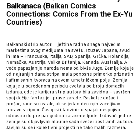
Balkanaca (Balkan Comics
Connections: Comics From the Ex-Yu
Countries)
Balkanski strip autori = jeftina radna snaga najvećim
marketima ovog medijuma na svetu. Izuzev Japana, svud
ih ima – Francuska, Italija, SAD, Španija, Grčka, Holandija,
Nemačka, Austrija, Velika Britanija, Kanada, Australija. A
veće papazjanije naroda nema od bivše Juge. Zemlje koja je
od najranijih dana stripa imala ponosne primerke priznatih
i afirmisanih tvoraca na ovom umetničkom polju. Zemlja
koja je u određenom periodu cvetala po broju domaćih
izdanja, gde je karijera strip autora bila zavidna – savršen
spoj dečije fantazije i prave zarade. Raskol je došao i
prošao, rane su ostale, ali se jedan deo njih zaceljivao
upravo stripom. Časopisi i fanzini su spajali nespojivo,
odnosno do pre par godina zaraćene ljude. Izdavači jedne
zemlje su objavljivali albume sada sveže inostranih autora.
Javljali su se i kolektivni projekti ne tako malih razmera.