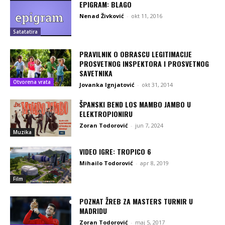
EPIGRAM: BLAGO
Nenad Živković
-
okt 11, 2016
Satatatira
PRAVILNIK O OBRASCU LEGITIMACIJE
PROSVETNOG INSPEKTORA I PROSVETNOG
SAVETNIKA
Otvorena vrata
Jovanka Ignjatović
-
okt 31, 2014
ŠPANSKI BEND LOS MAMBO JAMBO U
ELEKTROPIONIRU
Zoran Todorović
-
jun 7, 2024
Muzika
VIDEO IGRE: TROPICO 6
Mihailo Todorović
-
apr 8, 2019
Film
POZNAT ŽREB ZA MASTERS TURNIR U
MADRIDU
Zoran Todorović
-
maj 5, 2017