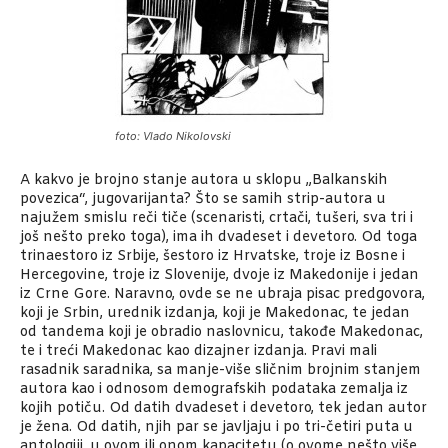
foto: Vlado Nikolovski
A kakvo je brojno stanje autora u sklopu „Balkanskih
povezica“, jugovarijanta? Što se samih strip-autora u
najužem smislu reči tiče (scenaristi, crtači, tušeri, sva tri i
još nešto preko toga), ima ih dvadeset i devetoro. Od toga
trinaestoro iz Srbije, šestoro iz Hrvatske, troje iz Bosne i
Hercegovine, troje iz Slovenije, dvoje iz Makedonije i jedan
iz Crne Gore. Naravno, ovde se ne ubraja pisac predgovora,
koji je Srbin, urednik izdanja, koji je Makedonac, te jedan
od tandema koji je obradio naslovnicu, takođe Makedonac,
te i treći Makedonac kao dizajner izdanja. Pravi mali
rasadnik saradnika, sa manje-više sličnim brojnim stanjem
autora kao i odnosom demografskih podataka zemalja iz
kojih potiču. Od datih dvadeset i devetoro, tek jedan autor
je žena. Od datih, njih par se javljaju i po tri-četiri puta u
antologiji, u ovom ili onom kapacitetu (o ovome nešto više