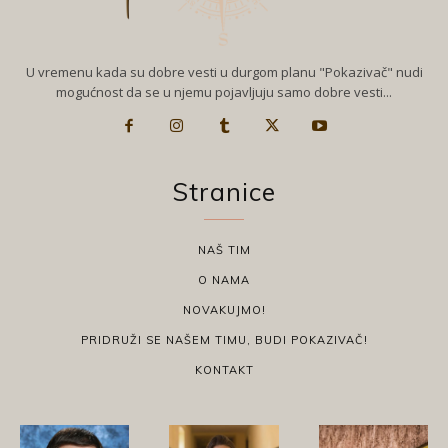
U vremenu kada su dobre vesti u durgom planu "Pokazivač" nudi
mogućnost da se u njemu pojavljuju samo dobre vesti...
Stranice
NAŠ TIM
O NAMA
NOVAKUJMO!
PRIDRUŽI SE NAŠEM TIMU, BUDI POKAZIVAČ!
KONTAKT