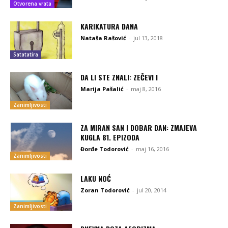
Otvorena vrata
KARIKATURA DANA
Nataša Rašović
-
jul 13, 2018
Satatatira
DA LI STE ZNALI: ZEČEVI I
Marija Pašalić
-
maj 8, 2016
Zanimljivosti
ZA MIRAN SAN I DOBAR DAN: ZMAJEVA
KUGLA 81. EPIZODA
Đorđe Todorović
-
maj 16, 2016
Zanimljivosti
LAKU NOĆ
Zoran Todorović
-
jul 20, 2014
Zanimljivosti