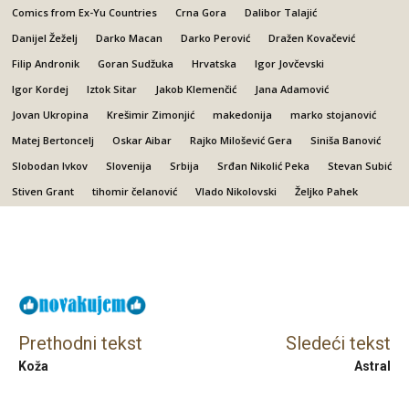
Comics from Ex-Yu Countries
Crna Gora
Dalibor Talajić
Danijel Žeželj
Darko Macan
Darko Perović
Dražen Kovačević
Filip Andronik
Goran Sudžuka
Hrvatska
Igor Jovčevski
Igor Kordej
Iztok Sitar
Jakob Klemenčić
Jana Adamović
Jovan Ukropina
Krešimir Zimonjić
makedonija
marko stojanović
Matej Bertoncelj
Oskar Aibar
Rajko Milošević Gera
Siniša Banović
Slobodan Ivkov
Slovenija
Srbija
Srđan Nikolić Peka
Stevan Subić
Stiven Grant
tihomir čelanović
Vlado Nikolovski
Željko Pahek
Facebook
X
Email
Prethodni tekst
Sledeći tekst
Koža
Astral