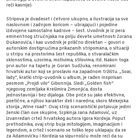
reči kasnije).
Stripova je dvadeset i četvoro ukupno, a ilustracija sa sve
naslovnom i zadnjom koricom – ubrajajući i pojedine
izdvojene samostalne kadrove – šest. Uvodnik je iz pera
eminentnog stručnjaka na polju devete umetnosti Zorana
Đukanovića, i kao uvodnik je prilično direktan – govori o
autorskim dostignućima prikazanih stripomana, o situaciji
u stripu na prostorima šest republika, o stvaralačkim
sklonostima, uzorima, motivima, stilovima, itd. Nakon toga
prvi autor na tapetu je Goran Sudžuka, renomirani
hrvatski autor koji se proslavio na zapadnom tržištu. „Soar,
lady“, kratki strip-uvodnik u album, je rađen inspirisan
pesmom „Projdi vilo“ Gibonnija. Sledi „Golden fish“
njegovog zemljaka Krešimira Zimonjića, dosta
jednostavnija i bez dijaloga. Obe priče su jako efektivne,
poetične, a njihov karakter deli i naredna, skoro Mekejska
storija „Wine road“. Ovaj strip scenaristički potpisuje jedini
ženski član ove skupine, Srpkinja Jana Adamović, uz
izvanredan crtež hrvatskog autora Igora Kordeja. Poput
prethodnika, ovaj strip buja mitologijom, imaginacijom i
legendom, a crtež i scenario se toliko lepo uklapaju da se
za Adamovićku i Kordeja sa sigurnošću može reći da su