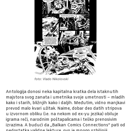
foto: Vlado Nikolovski
Antologija donosi neka kapitalna kratka dela istaknutih
majstora svog zanata i umetnika svoje umetnosti – mladih
kako i starih, bližnjih kako i daljih. Međutim, vidno manjkavi
prevod malo kvari užitak. Naime, dobar deo datih stripova
u izvornom obliku (i.e. na nekom od ex-yu jezika) obiluje
igrama reči, narodnim poštapalicama i teško prenosivim
izrazima. A budući da „Balkan Comics Connections“ pati od
nedostatka validne lekture, ovo je mnogo ozbiljniji