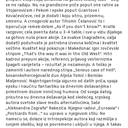
se ne rađaju. No, na grandiozne priče poput one ratne sa
Stojanovićem i Pekom i epske poput Grantove i
Kovačevićeve, red je dodati i koju sitnu, prizemnu,
smirenu. A crnogorski autor Tihomir Čelanović to i
isporučuje remek-delom „As if you don’t know?“. Kratki
razgovor, cela poenta data u 3-4 table, i sve u vidu dijaloga
sa gotovo nula prave akcije. Za ovakve (nagrađene, valja
dodati) poduhvate je potrebna izvesna količina i kvalitet
veštine. Kvalitet koji pokazuje i Makedonac Igor Jovčevski
stripom „That’s the way it was in the Old West“. Hitri
kadrovi prepuni akcije, referenci, prljavog vesternizma
špageti varijeteta – rezultat je nezamenjiv. A teško je
zameniti i autore narednog stripa „Serious case of Hell“,
bosanskohercegovački duo Aljoša Tomić i Borislav
Maljenović. Najintrigantnija sigurno od datih priča, spaja
epsku i naučnu fantastiku sa dnevnim dešavanjima i
primetnom dozom ironičnog humora. Od svega datog,
prisutna su dnevna dešavanja kod sledećeg, srpskog
autora svetske slave među alternativcima, Saše
„Aleksandra Zografa“ Rakezića. Njegovi radovi „Euroasia“ i
„Postcards from…“ su upravo u njegovom stilu. Ne
nameću se, dolaze iz introspekcije autora koji razmišlja o
svojem okolišu, koji se povremeno i uključi u njega. A takav