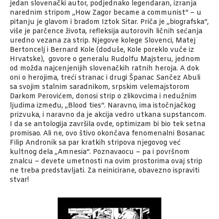
jedan slovenački autor, podjednako legendaran, izranja
narednim stripom „How Zagor became a communist“ – u
pitanju je glavom i bradom Iztok Sitar. Priča je „biografska“,
više je parčence života, refleksija autorovih ličnih sećanja
uredno vezana za strip. Njegove kolege Slovenci, Matej
Bertoncelj i Bernard Kole (doduše, Kole poreklo vuče iz
Hrvatske), govore o generalu Rudolfu Majsteru, jednom
od možda najcenjenijih slovenačkih ratnih heroja. A dok
oni o herojima, treći stranac i drugi Španac Sančez Abuli
sa svojim stalnim saradnikom, srpskim velemajstorom
Darkom Perovićem, donosi strip o zlikovcima i nedužnim
ljudima između, „Blood ties“. Naravno, ima istočnjačkog
prizvuka, i naravno da je akcija vedro utkana supstancom.
I da se antologija završila ovde, optimizam bi bio tek setna
promisao. Ali ne, ovo štivo okončava fenomenalni Bosanac
Filip Andronik sa par kratkih stripova njegovog već
kultnog dela „Amnesia“. Poznavaocu – pa i površnom
znalcu – devete umetnosti na ovim prostorima ovaj strip
ne treba predstavljati. Za neinicirane, obavezno ispraviti
stvar!