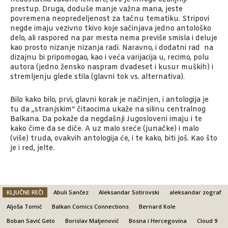
prestup. Druga, doduše manje važna mana, jeste
povremena neopredeljenost za tačnu tematiku. Stripovi
negde imaju vezivno tkivo koje sačinjava jedno antološko
delo, ali raspored na par mesta nema previše smisla i deluje
kao prosto nizanje nizanja radi. Naravno, i dodatni rad na
dizajnu bi pripomogao, kao i veća varijacija u, recimo, polu
autora (jedno žensko naspram dvadeset i kusur muških) i
stremljenju glede stila (glavni tok vs. alternativa).
Bilo kako bilo, prvi, glavni korak je načinjen, i antologija je
tu da „stranjskim“ čitaocima ukaže na silinu centralnog
Balkana. Da pokaže da negdašnji Jugosloveni imaju i te
kako čime da se diče. A uz malo sreće (junačke) i malo
(više) truda, ovakvih antologija će, i te kako, biti još. Kao što
je i red, jelte.
KLJUČNE REČI
Abuli Sančez
Aleksandar Sotirovski
aleksandar zograf
Aljoša Tomić
Balkan Comics Connections
Bernard Kole
Boban Savić Geto
Borislav Maljenović
Bosna i Hercegovina
Cloud 9