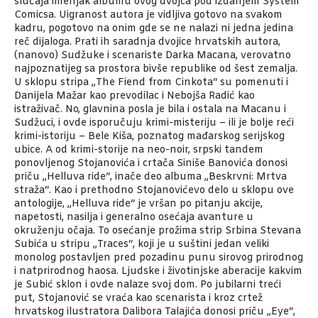
slučaja imenjak albumu ovog dvojca pod izdanjem System
Comicsa. Uigranost autora je vidljiva gotovo na svakom
kadru, pogotovo na onim gde se ne nalazi ni jedna jedina
reč dijaloga. Prati ih saradnja dvojice hrvatskih autora,
(nanovo) Sudžuke i scenariste Darka Macana, verovatno
najpoznatijeg sa prostora bivše republike od šest zemalja.
U sklopu stripa „The Fiend from Cinkota“ su pomenuti i
Danijela Mažar kao prevodilac i Nebojša Radić kao
istraživač. No, glavnina posla je bila i ostala na Macanu i
Sudžuci, i ovde isporučuju krimi-misteriju – ili je bolje reći
krimi-istoriju – Bele Kiša, poznatog mađarskog serijskog
ubice. A od krimi-storije na neo-noir, srpski tandem
ponovljenog Stojanovića i crtača Siniše Banovića donosi
priču „Helluva ride“, inače deo albuma „Beskrvni: Mrtva
straža“. Kao i prethodno Stojanovićevo delo u sklopu ove
antologije, „Helluva ride“ je vršan po pitanju akcije,
napetosti, nasilja i generalno osećaja avanture u
okruženju očaja. To osećanje prožima strip Srbina Stevana
Subića u stripu „Traces“, koji je u suštini jedan veliki
monolog postavljen pred pozadinu punu sirovog prirodnog
i natprirodnog haosa. Ljudske i životinjske aberacije kakvim
je Subić sklon i ovde nalaze svoj dom. Po jubilarni treći
put, Stojanović se vraća kao scenarista i kroz crtež
hrvatskog ilustratora Dalibora Talajića donosi priču „Eye“,