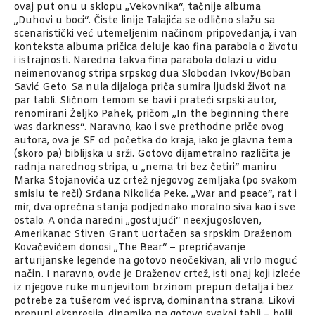
ovaj put onu u sklopu „Vekovnika“, tačnije albuma
„Duhovi u boci“. Čiste linije Talajića se odlično slažu sa
scenaristički već utemeljenim načinom pripovedanja, i van
konteksta albuma pričica deluje kao fina parabola o životu
i istrajnosti. Naredna takva fina parabola dolazi u vidu
neimenovanog stripa srpskog dua Slobodan Ivkov/Boban
Savić Geto. Sa nula dijaloga priča sumira ljudski život na
par tabli. Sličnom temom se bavi i prateći srpski autor,
renomirani Željko Pahek, pričom „In the beginning there
was darkness“. Naravno, kao i sve prethodne priče ovog
autora, ova je SF od početka do kraja, iako je glavna tema
(skoro pa) biblijska u srži. Gotovo dijametralno različita je
radnja narednog stripa, u „nema tri bez četiri“ maniru
Marka Stojanovića uz crtež njegovog zemljaka (po svakom
smislu te reči) Srđana Nikolića Peke. „War and peace“, rat i
mir, dva oprečna stanja podjednako moralno siva kao i sve
ostalo. A onda naredni „gostujući“ neexjugosloven,
Amerikanac Stiven Grant uortačen sa srpskim Draženom
Kovačevićem donosi „The Bear“ – prepričavanje
arturijanske legende na gotovo neočekivan, ali vrlo moguć
način. I naravno, ovde je Draženov crtež, isti onaj koji izleće
iz njegove ruke munjevitom brzinom prepun detalja i bez
potrebe za tušerom već isprva, dominantna strana. Likovi
prepuni ekspresija, dinamika na gotovo svakoj tabli – bolji