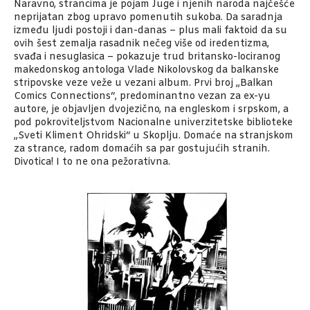
Naravno, strancima je pojam Juge i njenih naroda najčešće
neprijatan zbog upravo pomenutih sukoba. Da saradnja
između ljudi postoji i dan-danas – plus mali faktoid da su
ovih šest zemalja rasadnik nečeg više od iredentizma,
svađa i nesuglasica – pokazuje trud britansko-lociranog
makedonskog antologa Vlade Nikolovskog da balkanske
stripovske veze veže u vezani album. Prvi broj „Balkan
Comics Connections“, predominantno vezan za ex-yu
autore, je objavljen dvojezično, na engleskom i srpskom, a
pod pokroviteljstvom Nacionalne univerzitetske biblioteke
„Sveti Kliment Ohridski“ u Skoplju. Domaće na stranjskom
za strance, radom domaćih sa par gostujućih stranih.
Divotica! I to ne ona pežorativna.