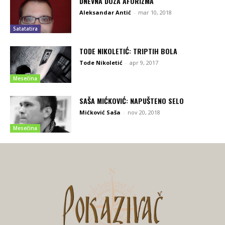
DNEVNA DOZA AFORIZMA
Aleksandar Antić
-
mar 10, 2018
Satatatira
TODE NIKOLETIĆ: TRIPTIH BOLA
Tode Nikoletić
-
apr 9, 2017
Mesečina
SAŠA MIĆKOVIĆ: NAPUŠTENO SELO
Mićković Saša
-
nov 20, 2018
Mesečina