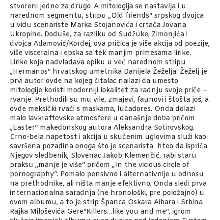
stvoreni jedno za drugo. A mitologija se nastavlja i u
narednom segmentu, stripu „Old friends“ srpskog dvojca
u vidu scenariste Marka Stojanovića i crtača Jovana
Ukropine. Doduše, za razliku od Sudžuke, Zimonjića i
dvojca Adamović/Kordej, ova pričica je više akcija od poezije,
više visceralna i epska sa tek manjim primesama lirike.
Lirike koja nadvladava epiku u već narednom stripu
„Hermanos“ hrvatskog umetnika Danijela Žeželja. Žeželj je
prvi autor ovde na kojeg čitalac nailazi da umesto
mitologije koristi moderniji lokalitet za radnju svoje priče –
rvanje. Prethodili su mu vile, zmajevi, faunovi i štošta još, a
ovde meksički rvači s maskama, lučadores. Onda dolazi
malo lavkraftovske atmosfere u današnje doba pričom
„Easter“ makedonskog autora Aleksandra Sotirovskog.
Crno-bela napetost i akcija u skučenim uglovima služi kao
savršena pozadina onoga što je scenarista hteo da ispriča.
Njegov sledbenik, Slovenac Jakob Klemenčić, rabi staru
praksu „manje je više“ pričom „In the vicious circle of
pornography“. Pomalo pensivno i alternativnije u odnosu
na prethodnike, ali ništa manje efektivno. Onda sledi prva
internacionalna saradnja (ne hronološki, pre položajno) u
ovom albumu, a to je strip Španca Oskara Aibara i Srbina
Rajka Miloševića Gere“Killers…like you and me“, igrom