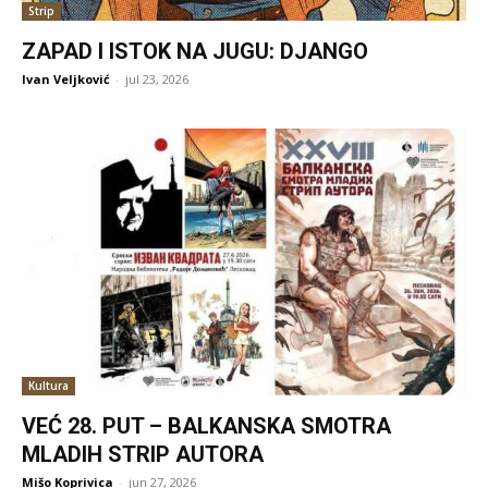
Strip
ZAPAD I ISTOK NA JUGU: DJANGO
Ivan Veljković
-
jul 23, 2026
Kultura
VEĆ 28. PUT – BALKANSKA SMOTRA
MLADIH STRIP AUTORA
Mišo Koprivica
-
jun 27, 2026