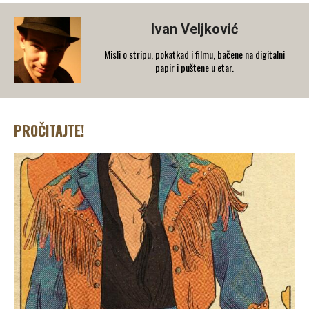
Ivan Veljković
Misli o stripu, pokatkad i filmu, bačene na digitalni
papir i puštene u etar.
PROČITAJTE!