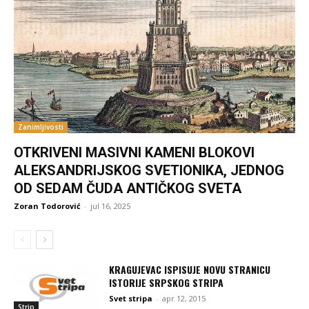
Zanimljivosti
OTKRIVENI MASIVNI KAMENI BLOKOVI
ALEKSANDRIJSKOG SVETIONIKA, JEDNOG
OD SEDAM ČUDA ANTIČKOG SVETA
Zoran Todorović
-
jul 16, 2025
KRAGUJEVAC ISPISUJE NOVU STRANICU
ISTORIJE SRPSKOG STRIPA
Svet stripa
-
apr 12, 2015
Strip