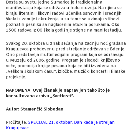
Dosta su svetu jedne Šumarice je tradicionalna
manifestacija koja se održava u holu muzeja. Na njima se
biraju literalni i likovni radovi učenika osnovnih i srednjih
škola iz zemlje i okruženja, a za teme se uzimaju stihovi
poznatih pesnika sa naglašenim etičkim porukama. Oko
1500 radova iz 80 škola godišnje stigne na manifestaciju.
Svakog 20. oktobra u znak sećanja na zadnju noć građana
Kragujevca probdevenu pred streljanje održava se Bdenje.
Ono predstavlja multimedijalni program koja se održavaju
u Muzeju od 2006. godine. Program je sledeći: književno
veče, promocija knjige pesama koja će biti izvedena na
„Velikom školskom času”, izložbe, muzički koncerti i filmske
projekcije.
NAPOMENA: Ovaj članak je napravljen tako što je
konsultovana arhiva
„S
vetlosti”.
Autor: Stamenčić Slobodan
Pročitajte:
SPECIJAL 21. oktobar: Dan kada je streljan
Kragujevac