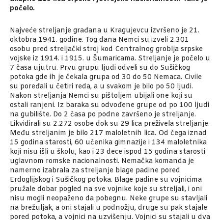
počelo.
Najveće streljanje građana u Kragujevcu izvršeno je 21.
oktobra 1941. godine. Tog dana Nemci su izveli 2.301
osobu pred streljački stroj kod Centralnog groblja srpske
vojske iz 1914. i 1915. u Šumaricama. Streljanje je počelo u
7 časa ujutru. Prvu grupu ljudi odveli su do Sušičkog
potoka gde ih je čekala grupa od 30 do 50 Nemaca. Civile
su poređali u četiri reda, a u svakom je bilo po 50 ljudi.
Nakon streljanja Nemci su pištoljem ubijali one koji su
ostali ranjeni. Iz baraka su odvođene grupe od po 100 ljudi
na gubilište. Do 2 časa po podne završeno je streljanje.
Likvidirali su 2.272 osobe dok su 29 lica preživela streljanje.
Među streljanim je bilo 217 maloletnih lica. Od čega iznad
15 godina starosti, 60 učenika gimnazije i 134 maloletnika
koji nisu išli u školu, kao i 23 dece ispod 15 godina starosti
uglavnom romske nacionalnosti. Nemačka komanda je
namerno izabrala za streljanje blage padine pored
Erdoglijskog i Sušičkog potoka. Blage padine su vojnicima
pružale dobar pogled na sve vojnike koje su streljali, i oni
nisu mogli neopaženo da pobegnu. Neke grupe su stavljali
na brežuljak, a oni stajali u podnožju, druge su pak stajale
pored potoka, a vojnici na uzvišenju. Vojnici su stajali u dva