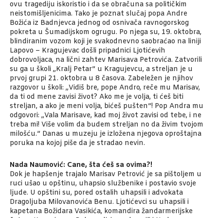
ovu tragediju iskoristio i da se obračuna sa političkim
neistomišljenicima. Tako je poznat slučaj popa Andre
Božića iz Badnjevca jednog od osnivača ravnogorskog
pokreta u Šumadijskom ogrugu. Po njega su, 19. oktobra,
blindiranim vozom koji je svakodnevno saobraćao na liniji
Lapovo – Kragujevac došli pripadnici Ljotićevih
dobrovoljaca, na lični zahtev Marisava Petrovića. Zatvorili
su ga u školi „Kralj Petar” u Kragujevcu, a streljan je u
prvoj grupi 21. oktobra u 8 časova. Zabeležen je njihov
razgovor u školi: „Vidiš bre, pope Andro, reče mu Marisav,
da ti od mene zavisi život? Ako me je volja, ti ćeš biti
streljan, a ako je meni volja, bićeš pušten”! Pop Andra mu
odgovori: „Vala Marisave, kad moj život zavisi od tebe, i ne
treba mi! Više volim da budem streljan no da živim tvojom
milošću.” Danas u muzeju je izložena njegova oproštajna
poruka na kojoj piše da je stradao nevin.
Nada Naumović: Cane, šta ćeš sa ovima?!
Dok je hapšenje trajalo Marisav Petrović je sa pištoljem u
ruci ušao u opštinu, uhapsio službenike i postavio svoje
ljude. U opštini su, pored ostalih uhapsili i advokata
Dragoljuba Milovanovića Benu. Ljotićevci su uhapsili i
kapetana Božidara Vasikića, komandira žandarmerijske