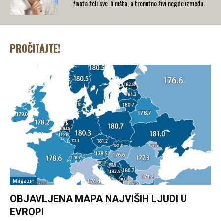
života želi sve ili ništa, a trenutno živi negde između.
PROČITAJTE!
Magazin
OBJAVLJENA MAPA NAJVIŠIH LJUDI U
EVROPI