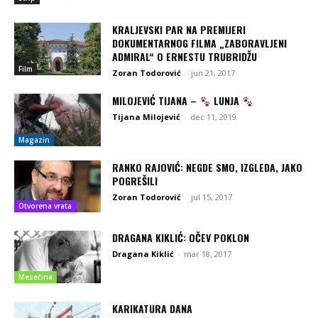
KRALJEVSKI PAR NA PREMIJERI
DOKUMENTARNOG FILMA „ZABORAVLJENI
ADMIRAL“ O ERNESTU TRUBRIDŽU
Film
Zoran Todorović
-
jun 21, 2017
MILOJEVIĆ TIJANA –
LUNJA
Tijana Milojević
-
dec 11, 2019
Magazin
RANKO RAJOVIĆ: NEGDE SMO, IZGLEDA, JAKO
POGREŠILI
Zoran Todorović
-
jul 15, 2017
Otvorena vrata
DRAGANA KIKLIĆ: OČEV POKLON
Dragana Kiklić
-
mar 18, 2017
Mesečina
KARIKATURA DANA