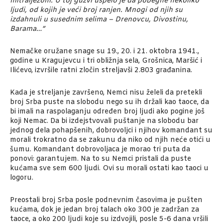
mitraljezom. U toj gužvi uspelo je da pobegne nekoliko
ljudi, od kojih je veći broj ranjen. Mnogi od njih su
izdahnuli u susednim selima – Drenovcu, Divostinu,
Barama…”
Nemačke oružane snage su 19., 20. i 21. oktobra 1941.,
godine u Kragujevcu i tri obližnja sela, Grošnica, Maršić i
Ilićevo, izvršile ratni zločin streljavši 2.803 građanina.
Kada je streljanje završeno, Nemci nisu želeli da pretekli
broj Srba puste na slobodu nego su ih držali kao taoce, da
bi imali na raspolaganju određen broj ljudi ako pogine još
koji Nemac. Da bi izdejstvovali puštanje na slobodu bar
jednog dela pohapšenih, dobrovoljci i njihov komandant su
morali trokratno da se zakunu da niko od njih neće otići u
šumu. Komandant dobrovoljaca je morao tri puta da
ponovi: garantujem. Na to su Nemci pristali da puste
kućama sve sem 600 ljudi. Ovi su morali ostati kao taoci u
logoru.
Preostali broj Srba posle podnevnim časovima je pušten
kućama, dok je jedan broj talach oko 300 je zadržan za
taoce, a oko 200 ljudi koje su izdvojili, posle 5-6 dana vršili