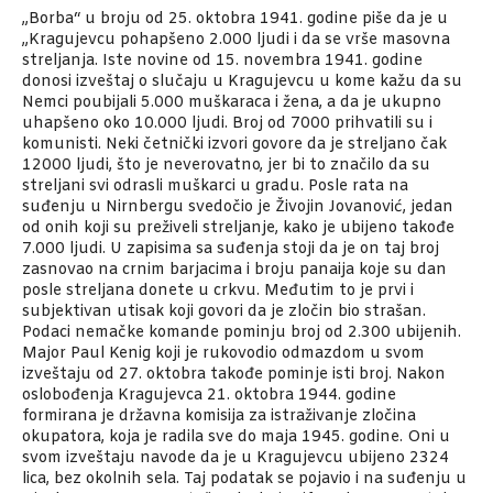
„Borba“ u broju od 25. oktobra 1941. godine piše da je u
„Kragujevcu pohapšeno 2.000 ljudi i da se vrše masovna
streljanja. Iste novine od 15. novembra 1941. godine
donosi izveštaj o slučaju u Kragujevcu u kome kažu da su
Nemci poubijali 5.000 muškaraca i žena, a da je ukupno
uhapšeno oko 10.000 ljudi. Broj od 7000 prihvatili su i
komunisti. Neki četnički izvori govore da je streljano čak
12000 ljudi, što je neverovatno, jer bi to značilo da su
streljani svi odrasli muškarci u gradu. Posle rata na
suđenju u Nirnbergu svedočio je Živojin Jovanović, jedan
od onih koji su preživeli streljanje, kako je ubijeno takođe
7.000 ljudi. U zapisima sa suđenja stoji da je on taj broj
zasnovao na crnim barjacima i broju panaija koje su dan
posle streljana donete u crkvu. Međutim to je prvi i
subjektivan utisak koji govori da je zločin bio strašan.
Podaci nemačke komande pominju broj od 2.300 ubijenih.
Major Paul Kenig koji je rukovodio odmazdom u svom
izveštaju od 27. oktobra takođe pominje isti broj. Nakon
oslobođenja Kragujevca 21. oktobra 1944. godine
formirana je državna komisija za istraživanje zločina
okupatora, koja je radila sve do maja 1945. godine. Oni u
svom izveštaju navode da je u Kragujevcu ubijeno 2324
lica, bez okolnih sela. Taj podatak se pojavio i na suđenju u