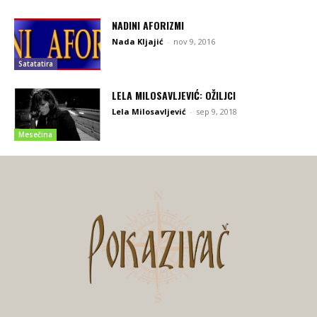
NADINI AFORIZMI
Nada Kljajić
-
nov 9, 2016
Satatatira
LELA MILOSAVLJEVIĆ: OŽILJCI
Lela Milosavljević
-
sep 9, 2018
Mesečina