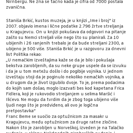
Nirnbergu. Ne zna se tačno kada je cifra od 7000 postala
zvanična.
Staniša Brkić, kustos muzeja, je u knjizi „Ime i broj” iz
2007. objavio imena i lične podatke 2.796 žrtve streljanja
u Kragujevcu. On u knjizi pokušava da odgovori na pitanje
zašto su Nemci streljali više nego što su planirali. Za 10
ubijenih i 26 ranjenih trebalo je da bude streljani 2300, a
ubijeno je 500 više. Staniša Brkić je u razgovoru za dnevni
list Politika rekao:
„U nemačkim izveštajima kaže se da je bilo i pokušaja
bekstva zarobljenih, da su neke grupe uspele da se izvuku
i da je u tom metežu došlo i do pogibije vojnika. U jednom
izveštaju stoji da je poginulo nekoliko nemačkih vojnika, a
u drugom da je život izgubilo dvoje. To je, prema podacima
do kojih sam došao, moglo izazvati bes kod kapetana Frica
Fidlera, koji je rukovodio streljanjem u selima Maršić i
Ilićevo. Ne mogu da tvrdim da je zbog toga ubijeno više
ljudi nego što je predviđeno, ali ovo je logična
pretpostavka”
Franc Beme se suočio za optužnicom za masakr u
Kragujevcu, među optužnicom za druge ratne zločine.
Nakon što je zarobljen u Norveškoj, izveden je na Talačko