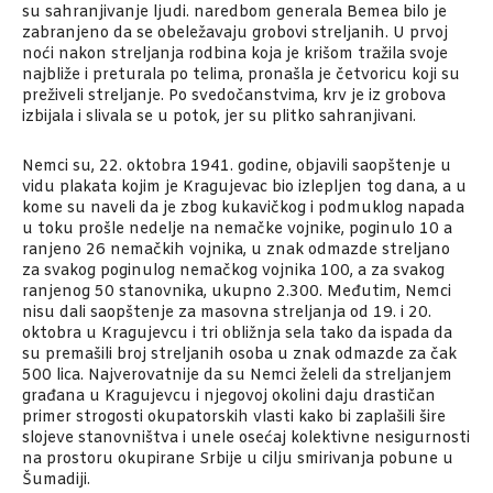
su sahranjivanje ljudi. naredbom generala Bemea bilo je
zabranjeno da se obeležavaju grobovi streljanih. U prvoj
noći nakon streljanja rodbina koja je krišom tražila svoje
najbliže i preturala po telima, pronašla je četvoricu koji su
preživeli streljanje. Po svedočanstvima, krv je iz grobova
izbijala i slivala se u potok, jer su plitko sahranjivani.
Nemci su, 22. oktobra 1941. godine, objavili saopštenje u
vidu plakata kojim je Kragujevac bio izlepljen tog dana, a u
kome su naveli da je zbog kukavičkog i podmuklog napada
u toku prošle nedelje na nemačke vojnike, poginulo 10 a
ranjeno 26 nemačkih vojnika, u znak odmazde streljano
za svakog poginulog nemačkog vojnika 100, a za svakog
ranjenog 50 stanovnika, ukupno 2.300. Međutim, Nemci
nisu dali saopštenje za masovna streljanja od 19. i 20.
oktobra u Kragujevcu i tri obližnja sela tako da ispada da
su premašili broj streljanih osoba u znak odmazde za čak
500 lica. Najverovatnije da su Nemci želeli da streljanjem
građana u Kragujevcu i njegovoj okolini daju drastičan
primer strogosti okupatorskih vlasti kako bi zaplašili šire
slojeve stanovništva i unele osećaj kolektivne nesigurnosti
na prostoru okupirane Srbije u cilju smirivanja pobune u
Šumadiji.