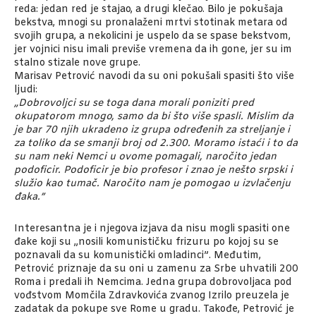
reda: jedan red je stajao, a drugi klečao. Bilo je pokušaja
bekstva, mnogi su pronalaženi mrtvi stotinak metara od
svojih grupa, a nekolicini je uspelo da se spase bekstvom,
jer vojnici nisu imali previše vremena da ih gone, jer su im
stalno stizale nove grupe.
Marisav Petrović navodi da su oni pokušali spasiti što više
ljudi:
„Dobrovoljci su se toga dana morali poniziti pred
okupatorom mnogo, samo da bi što više spasli. Mislim da
je bar 70 njih ukradeno iz grupa određenih za streljanje i
za toliko da se smanji broj od 2.300. Moramo istaći i to da
su nam neki Nemci u ovome pomagali, naročito jedan
podoficir. Podoficir je bio profesor i znao je nešto srpski i
služio kao tumač. Naročito nam je pomogao u izvlačenju
đaka.”
Interesantna je i njegova izjava da nisu mogli spasiti one
đake koji su „nosili komunističku frizuru po kojoj su se
poznavali da su komunistički omladinci”. Međutim,
Petrović priznaje da su oni u zamenu za Srbe uhvatili 200
Roma i predali ih Nemcima. Jedna grupa dobrovoljaca pod
vođstvom Momčila Zdravkovića zvanog Izrilo preuzela je
zadatak da pokupe sve Rome u gradu. Takođe, Petrović je