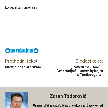
Izvor: ritamgrada.rs
Facebook
X
Email
Prethodni tekst
Sledeći tekst
Dnevna doza aforizma
„Povedi me u noć“ –
Generacija 5 – cover by Kajsa
& Yesiloveguitar
Zoran Todorović
Osnivač „Pokazivača“. Tvorac novakovanja. Čovek koji od