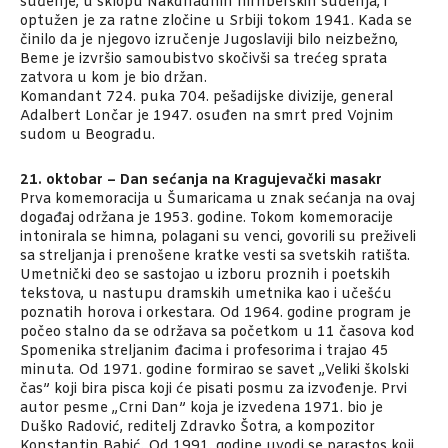
suđenje, u sklopu Nakdnadnih nirnberških suđenja, i
optužen je za ratne zločine u Srbiji tokom 1941. Kada se
činilo da je njegovo izručenje Jugoslaviji bilo neizbežno,
Beme je izvršio samoubistvo skočivši sa trećeg sprata
zatvora u kom je bio držan.
Komandant 724. puka 704. pešadijske divizije, general
Adalbert Lončar je 1947. osuđen na smrt pred Vojnim
sudom u Beogradu.
21. oktobar – Dan sećanja na Kragujevački masakr
Prva komemoracija u Šumaricama u znak sećanja na ovaj
događaj održana je 1953. godine. Tokom komemoracije
intonirala se himna, polagani su venci, govorili su preživeli
sa streljanja i prenošene kratke vesti sa svetskih ratišta.
Umetnički deo se sastojao u izboru proznih i poetskih
tekstova, u nastupu dramskih umetnika kao i učešću
poznatih horova i orkestara. Od 1964. godine program je
počeo stalno da se održava sa početkom u 11 časova kod
Spomenika streljanim đacima i profesorima i trajao 45
minuta. Od 1971. godine formirao se savet „Veliki školski
čas” koji bira pisca koji će pisati posmu za izvođenje. Prvi
autor pesme „Crni Dan” koja je izvedena 1971. bio je
Duško Radović, reditelj Zdravko Šotra, a kompozitor
Konstantin Babić. Od 1991. godine uvodi se parastos koji