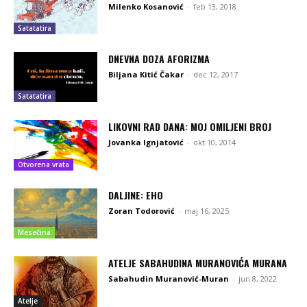
Milenko Kosanović
-
feb 13, 2018
Satatatira
DNEVNA DOZA AFORIZMA
Biljana Kitić Čakar
-
dec 12, 2017
Satatatira
LIKOVNI RAD DANA: MOJ OMILJENI BROJ
Jovanka Ignjatović
-
okt 10, 2014
Otvorena vrata
DALJINE: EHO
Zoran Todorović
-
maj 16, 2025
Mesečina
ATELJE SABAHUDINA MURANOVIĆA MURANA
Sabahudin Muranović-Muran
-
jun 8, 2022
Atelje