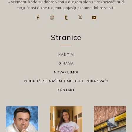
U vremenu kada su dobre vesti u durgom planu "Pokazivač" nudi
mogućnost da se u njemu pojavljuju samo dobre vesti...
Stranice
NAŠ TIM
O NAMA
NOVAKUJMO!
PRIDRUŽI SE NAŠEM TIMU, BUDI POKAZIVAČ!
KONTAKT