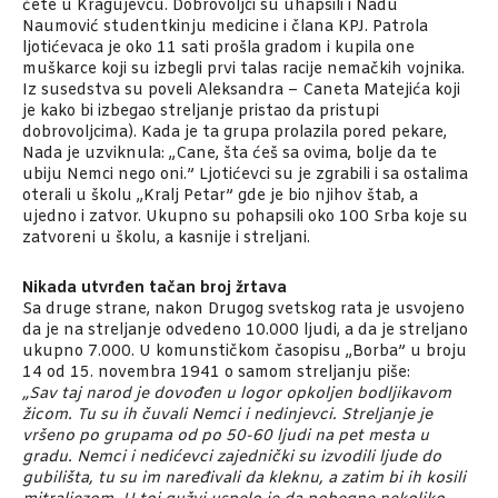
čete u Kragujevcu. Dobrovoljci su uhapsili i Nadu
Naumović studentkinju medicine i člana KPJ. Patrola
ljotićevaca je oko 11 sati prošla gradom i kupila one
muškarce koji su izbegli prvi talas racije nemačkih vojnika.
Iz susedstva su poveli Aleksandra – Caneta Matejića koji
je kako bi izbegao streljanje pristao da pristupi
dobrovoljcima). Kada je ta grupa prolazila pored pekare,
Nada je uzviknula: „Cane, šta ćeš sa ovima, bolje da te
ubiju Nemci nego oni.” Ljotićevci su je zgrabili i sa ostalima
oterali u školu „Kralj Petar” gde je bio njihov štab, a
ujedno i zatvor. Ukupno su pohapsili oko 100 Srba koje su
zatvoreni u školu, a kasnije i streljani.
Nikada utvrđen tačan broj žrtava
Sa druge strane, nakon Drugog svetskog rata je usvojeno
da je na streljanje odvedeno 10.000 ljudi, a da je streljano
ukupno 7.000. U komunstičkom časopisu „Borba” u broju
14 od 15. novembra 1941 o samom streljanju piše:
„Sav taj narod je dovođen u logor opkoljen bodljikavom
žicom. Tu su ih čuvali Nemci i nedinjevci. Streljanje je
vršeno po grupama od po 50-60 ljudi na pet mesta u
gradu. Nemci i nedićevci zajednički su izvodili ljude do
gubilišta, tu su im naređivali da kleknu, a zatim bi ih kosili