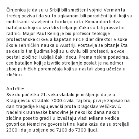
Činjenica je da su u Srbiji bili smešteni vojnici Vermahta
trećeg poziva i da su to uglavnom bili porodični ljudi koji su
mobilisani i stavljeni u funkciju rata. Komandanti dva
bataljona koji su izvršili streljanje đaka su bili prosvetni
radnici. Major Paul Kenig je bio profesor teologije
protestanske crkve, a kapetan Fric Fidler direktor Visoke
škole Tehničkih nauka u Austriji. Postavlja se pitanje šta
se desilo tim ljudima koji su u civilu bili profesori, a ovde
postali zločinci i ubijali čak i decu. Prema nekim podacima,
ceo bataljon koji je izvršio streljanje poslat je na odmor
zbog psihičkih poremećaja koji su nastali zbog učešća u
zločinu.
Antrfile:
Sve do početka 21. veka vladalo je mišljenje da je u
Kragujevcu stradalo 7000 civila. Taj broj prvi je zapisao na
dan tragedije kragujevački prota Dragoslav Veličković.
Načelnik Dunavske banovine je nekoliko dana nakon
zločina posetio grad i u izveštaju vladi Milana Nedića
govori da Nemci ne govore istinu kada kažu da su streljali
2300 i da je ubijeno od 7100 do 7300 ljudi.