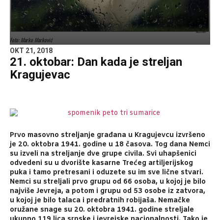
Foto: Marko Marković
OKT 21, 2018
21. oktobar: Dan kada je streljan
Kragujevac
Prvo masovno streljanje građana u Kragujevcu izvršeno
je 20. oktobra 1941. godine u 18 časova. Tog dana Nemci
su izveli na streljanje dve grupe civila. Svi uhapšenici
odvedeni su u dvorište kasarne Trećeg artiljerijskog
puka i tamo pretresani i oduzete su im sve lične stvari.
Nemci su streljali prvo grupu od 66 osoba, u kojoj je bilo
najviše Jevreja, a potom i grupu od 53 osobe iz zatvora,
u kojoj je bilo talaca i predratnih robijaša. Nemačke
oružane snage su 20. oktobra 1941. godine streljale
ukupno 119 lica srpske i jevrejske nacionalnosti. Tako je