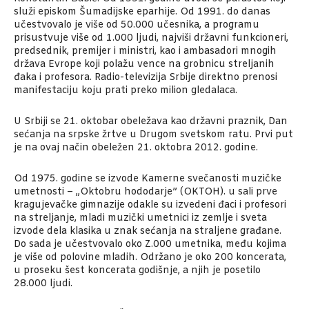
služi episkom Šumadijske eparhije. Od 1991. do danas
učestvovalo je više od 50.000 učesnika, a programu
prisustvuje više od 1.000 ljudi, najviši državni funkcioneri,
predsednik, premijer i ministri, kao i ambasadori mnogih
država Evrope koji polažu vence na grobnicu streljanih
đaka i profesora. Radio-televizija Srbije direktno prenosi
manifestaciju koju prati preko milion gledalaca.
U Srbiji se 21. oktobar obeležava kao državni praznik, Dan
sećanja na srpske žrtve u Drugom svetskom ratu. Prvi put
je na ovaj način obeležen 21. oktobra 2012. godine.
Od 1975. godine se izvode Kamerne svečanosti muzičke
umetnosti – „Oktobru hododarje” (OKTOH). u sali prve
kragujevačke gimnazije odakle su izvedeni đaci i profesori
na streljanje, mladi muzički umetnici iz zemlje i sveta
izvode dela klasika u znak sećanja na straljene građane.
Do sada je učestvovalo oko Z.000 umetnika, među kojima
je više od polovine mladih. Održano je oko 200 koncerata,
u proseku šest koncerata godišnje, a njih je posetilo
28.000 ljudi.