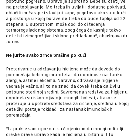
poptuno pogrešno. Upravo je suprotno. Bebe su osetljive
na pretopljavanje. Me treba ih uvijati i dodatno pokrivati,
oblačiti im čarape i stavljati kape, pogotovu ako su u kući,
a prostorija u kojoj borave ne treba da bude toplija od 22
stepena. U suprotnom, može doći do oštećenja
termoregulacionog sistema, zbog čega će kasnije takvo
dete biti zimogrožljivo i sklono prehladama”, objašnjava dr
Jonev.
Ne jurite svako zrnce prašine po kući
Preterivanje u održavanju higijene može da dovede do
poremećaja bebinog imuniteta i da doprinose nastanku
alergija, astme i ekcema. Naravno, održavanje higijene
veoma je važno, ali to ne znači da čovek treba da živi u
potpuno sterilnoj sredini. Savremena sredstva za higijenu
doprinela su iskorenjivanju mnogih bolesti, ali ako se
preteruje u upotrebi sredstava za čišćenje, sredina u kojoj
dete živi postaje “okidač” za nastanak imunoloških
poremećaja.
“Iz prakse sam upoznat sa činjenicom da mnogi roditelji
greške prave upravo kada je higijena u pitanju. I tu