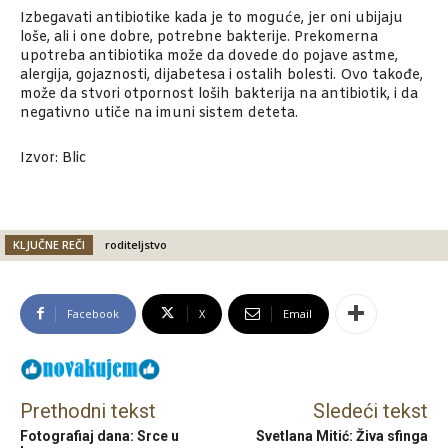
Izbegavati antibiotike kada je to moguće, jer oni ubijaju
loše, ali i one dobre, potrebne bakterije. Prekomerna
upotreba antibiotika može da dovede do pojave astme,
alergija, gojaznosti, dijabetesa i ostalih bolesti. Ovo takođe,
može da stvori otpornost loših bakterija na antibiotik, i da
negativno utiče na imuni sistem deteta.
Izvor: Blic
KLJUČNE REČI
roditeljstvo
Facebook
X
Email
Prethodni tekst
Sledeći tekst
Fotografiaj dana: Srce u
Svetlana Mitić: Živa sfinga