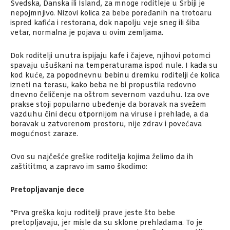
Švedska, Danska ili Island, za mnoge roditleje u Srbiji je
nepojmnjivo. Nizovi kolica za bebe poređanih na trotoaru
ispred kafića i restorana, dok napolju veje sneg ili šiba
vetar, normalna je pojava u ovim zemljama.
Dok roditelji unutra ispijaju kafe i čajeve, njihovi potomci
spavaju ušuškani na temperaturama ispod nule. I kada su
kod kuće, za popodnevnu bebinu dremku roditelji će kolica
izneti na terasu, kako beba ne bi propustila redovno
dnevno čeličenje na oštrom severnom vazduhu. Iza ove
prakse stoji popularno ubeđenje da boravak na svežem
vazduhu čini decu otpornijom na viruse i prehlade, a da
boravak u zatvorenom prostoru, nije zdrav i povećava
mogućnost zaraze.
Ovo su najčešće greške roditelja kojima želimo da ih
zaštititmo, a zapravo im samo škodimo:
Pretopljavanje dece
“Prva greška koju roditelji prave jeste što bebe
pretopljavaju, jer misle da su sklone prehladama. To je