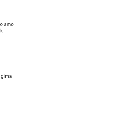
ko smo
ek
rugima