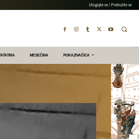
Ulogujte se / Pridružite se
TATATIRA
MESEČINA
POKAZIVAČICA