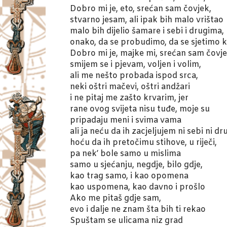
Dobro mi je, eto, srećan sam čovjek,
stvarno jesam, ali ipak bih malo vrištao
malo bih dijelio šamare i sebi i drugima,
onako, da se probudimo, da se sjetimo 
Dobro mi je, majke mi, srećan sam čovj
smijem se i pjevam, voljen i volim,
ali me nešto probada ispod srca,
neki oštri mačevi, oštri andžari
i ne pitaj me zašto krvarim, jer
rane ovog svijeta nisu tuđe, moje su
pripadaju meni i svima vama
ali ja neću da ih zacjeljujem ni sebi ni d
hoću da ih pretočimu stihove, u riječi,
pa nek’ bole samo u mislima
samo u sjećanju, negdje, bilo gdje,
kao trag samo, i kao opomena
kao uspomena, kao davno i prošlo
Ako me pitaš gdje sam,
evo i dalje ne znam šta bih ti rekao
Spuštam se ulicama niz grad