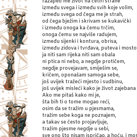
razapeo me život na četiri strane
između svega i između svih koje volim,
između svega od čega me je strah,
od čega bježim i skrivam se kukavički
i između onoga ka čemu trčim,
onoga čemu se najviše radujem,
između sijenki i kontura, obrisa,
između zidova i tvrđava, puteva i most
ja niti sam rijeka niti sam obala
ni ptica ni nebo, a negdje protičem,
negdje provejavam, smiješim se,
kričem, oponašam samoga sebe,
još uvijek tražeći mjesto i sudbinu,
još uvijek misleći kako je život zajeban
Ako me pitaš kako mi je,
šta bih ti o tome mogao reći,
osim da se tražim u pjesmama,
tražim sebe koga ne poznajem,
a takav se često projavljuje,
tražim pjesme negdje u sebi,
sve ono što nisam ispričao, a hoću, i m