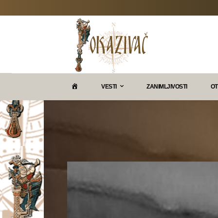
P
VESTI
ZANIMLJIVOSTI
OT
O
K
A
Z