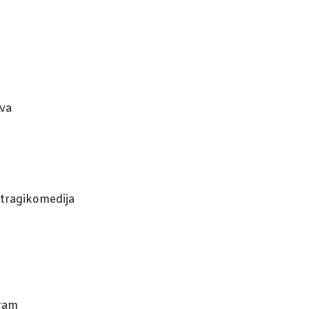
ova
a tragikomedija
oram