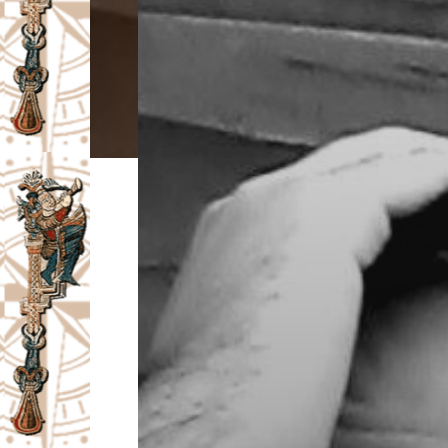
I
V
A
Č