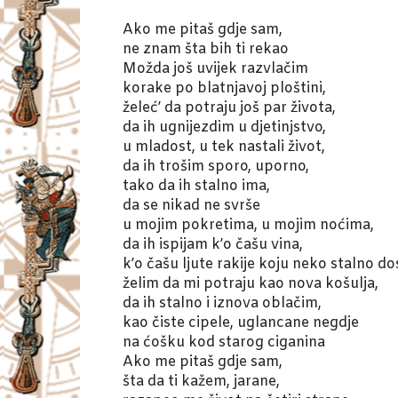
Ako me pitaš gdje sam,
ne znam šta bih ti rekao
Možda još uvijek razvlačim
korake po blatnjavoj ploštini,
želeć’ da potraju još par života,
da ih ugnijezdim u djetinjstvo,
u mladost, u tek nastali život,
da ih trošim sporo, uporno,
tako da ih stalno ima,
da se nikad ne svrše
u mojim pokretima, u mojim noćima,
da ih ispijam k’o čašu vina,
k’o čašu ljute rakije koju neko stalno do
želim da mi potraju kao nova košulja,
da ih stalno i iznova oblačim,
kao čiste cipele, uglancane negdje
na ćošku kod starog ciganina
Ako me pitaš gdje sam,
šta da ti kažem, jarane,