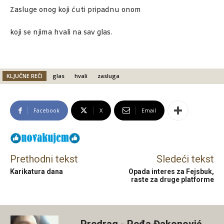
Zasluge onog koji ćuti pripadnu onom
koji se njima hvali na sav glas.
KLJUČNE REČI
glas
hvali
zasluga
Facebook
X
Email
Prethodni tekst
Sledeći tekst
Karikatura dana
Opada interes za Fejsbuk,
raste za druge platforme