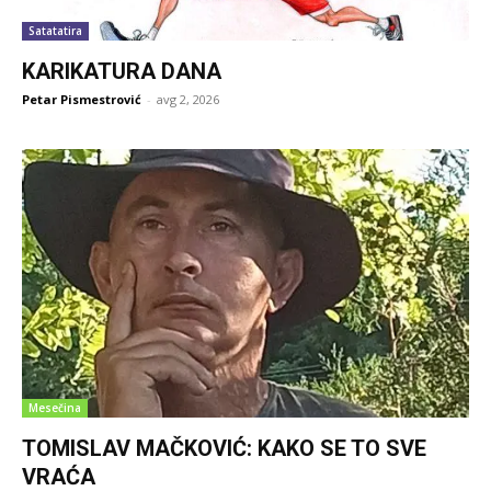
Satatatira
KARIKATURA DANA
Petar Pismestrović
-
avg 2, 2026
Mesečina
TOMISLAV MAČKOVIĆ: KAKO SE TO SVE
VRAĆA