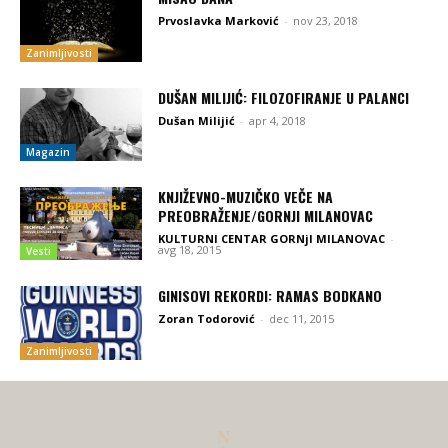
Prvoslavka Marković
-
nov 23, 2018
Zanimljivosti
DUŠAN MILIJIĆ: FILOZOFIRANJE U PALANCI
Dušan Milijić
-
apr 4, 2018
Magazin
KNJIŽEVNO-MUZIČKO VEČE NA
PREOBRAŽENJE/GORNJI MILANOVAC
KULTURNI CENTAR GORNjI MILANOVAC
-
avg 18, 2015
Vesti
GINISOVI REKORDI: RAMAS BODKANO
Zoran Todorović
-
dec 11, 2015
Zanimljivosti