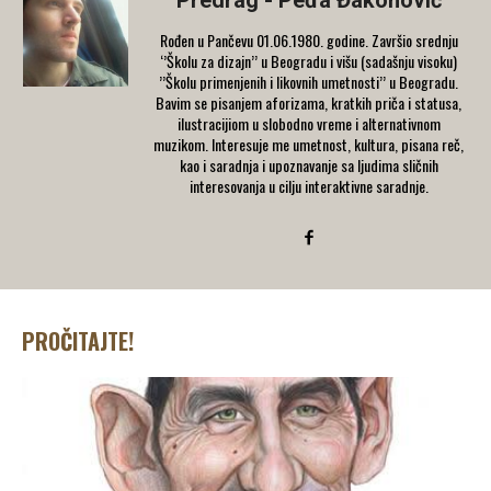
Predrag - Peđa Đakonović
Rođen u Pančevu 01.06.1980. godine. Završio srednju
‘’Školu za dizajn’’ u Beogradu i višu (sadašnju visoku)
’’Školu primenjenih i likovnih umetnosti’’ u Beogradu.
Bavim se pisanjem aforizama, kratkih priča i statusa,
ilustracijiom u slobodno vreme i alternativnom
muzikom. Interesuje me umetnost, kultura, pisana reč,
kao i saradnja i upoznavanje sa ljudima sličnih
interesovanja u cilju interaktivne saradnje.
PROČITAJTE!