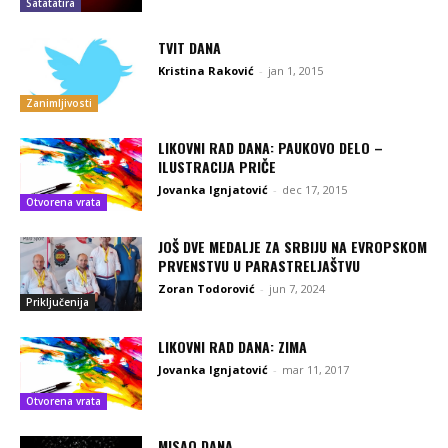
Satatatira
TVIT DANA
Kristina Raković
-
jan 1, 2015
Zanimljivosti
LIKOVNI RAD DANA: PAUKOVO DELO –
ILUSTRACIJA PRIČE
Jovanka Ignjatović
-
dec 17, 2015
Otvorena vrata
JOŠ DVE MEDALJE ZA SRBIJU NA EVROPSKOM
PRVENSTVU U PARASTRELJAŠTVU
Zoran Todorović
-
jun 7, 2024
Priključenija
LIKOVNI RAD DANA: ZIMA
Jovanka Ignjatović
-
mar 11, 2017
Otvorena vrata
MISAO DANA