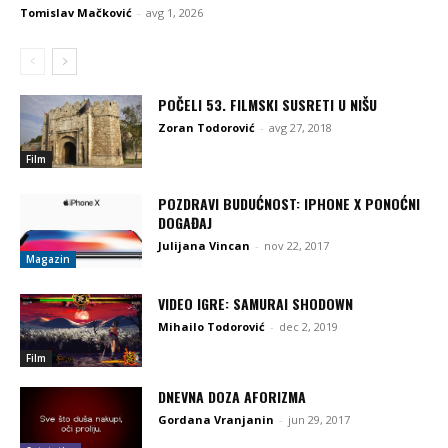
Tomislav Mačković
-
avg 1, 2026
POČELI 53. FILMSKI SUSRETI U NIŠU
Zoran Todorović
-
avg 27, 2018
Film
POZDRAVI BUDUĆNOST: IPHONE X PONOĆNI
DOGAĐAJ
Julijana Vincan
-
nov 22, 2017
Magazin
VIDEO IGRE: SAMURAI SHODOWN
Mihailo Todorović
-
dec 2, 2019
Film
DNEVNA DOZA AFORIZMA
Gordana Vranjanin
-
jun 29, 2017