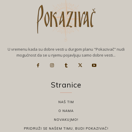
U vremenu kada su dobre vesti u durgom planu "Pokazivač" nudi
mogućnost da se u njemu pojavljuju samo dobre vesti...
Stranice
NAŠ TIM
O NAMA
NOVAKUJMO!
PRIDRUŽI SE NAŠEM TIMU, BUDI POKAZIVAČ!