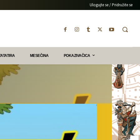
Ulogujte se / Pridružite se
TATATIRA
MESEČINA
POKAZIVAČICA