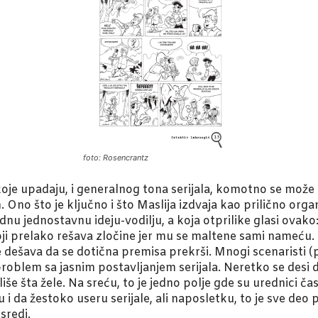
foto: Rosencrantz
oje upadaju, i generalnog tona serijala, komotno se može 
 Ono što je ključno i što Maslija izdvaja kao prilično org
jednu jednostavnu ideju-vodilju, a koja otprilike glasi ova
koji prelako rešava zločine jer mu se maltene sami nameću. To
e dešava da se dotična premisa prekrši. Mnogi scenaristi (
blem sa jasnim postavljanjem serijala. Neretko se desi da
še šta žele. Na sreću, to je jedno polje gde su urednici ča
 i da žestoko useru serijale, ali naposletku, to je sve deo
sredi.