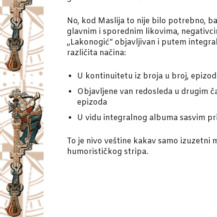
No, kod Maslija to nije bilo potrebno, b
glavnim i sporednim likovima, negativci
„Lakonogić“ objavljivan i putem integ
različita načina:
U kontinuitetu iz broja u broj, epizo
Objavljene van redosleda u drugim č
epizoda
U vidu integralnog albuma sasvim pri
To je nivo veštine kakav samo izuzetni 
humorističkog stripa.