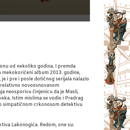
sponu od nekoliko godina. I premda
an mekokoričeni album 2013. godine,
 i pre i posle dotičnog serijala nalazio
na relativno novoosnovanom
a neosporivu činjenicu da je Masli,
ka. Istim mislima se vodio i Predrag
jal o simpatičnom crkonosom detektivu
ktiva Lakonogića. Redom, one su: