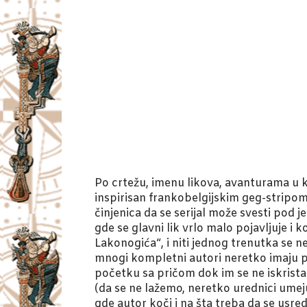
Po crtežu, imenu likova, avanturama u k
inspirisan frankobelgijskim geg-stripom.
činjenica da se serijal može svesti pod 
gde se glavni lik vrlo malo pojavljuje i 
Lakonogića“, i niti jednog trenutka se n
mnogi kompletni autori neretko imaju pro
početku sa pričom dok im se ne iskristali
(da se ne lažemo, neretko urednici umeju
gde autor koči i na šta treba da se usred