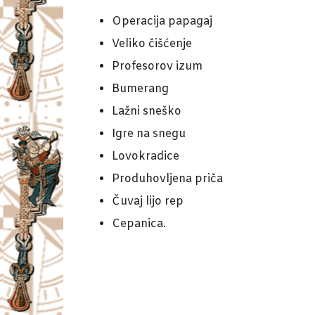
Operacija papagaj
Veliko čišćenje
Profesorov izum
Bumerang
Lažni sneško
Igre na snegu
Lovokradice
Produhovljena priča
Čuvaj lijo rep
Cepanica.