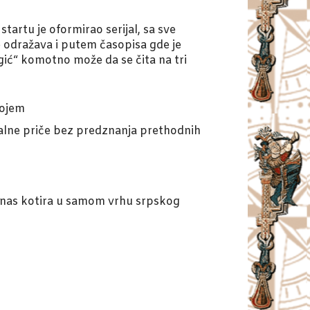
artu je oformirao serijal, sa sve
e odražava i putem časopisa gde je
ić“ komotno može da se čita na tri
rojem
alne priče bez predznanja prethodnih
 danas kotira u samom vrhu srpskog