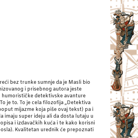
reći bez trunke sumnje da je Masli bio
anizovanog i prisebnog autora jeste
ko: humorističke detektivske avanture
 je to. To je cela filozofija „Detektiva
poput mijazme koja piše ovaj tekst) pa i
 imaju super ideju ali da dosta lutaju u
sopisa i izdavačkih kuća i te kako korisni
 posla). Kvalitetan urednik će prepoznati