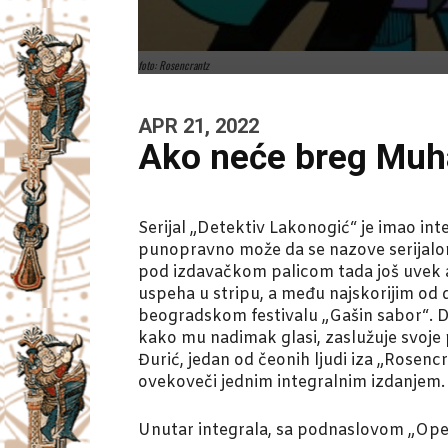
foto: Rosencrantz
APR 21, 2022
Ako neće breg Mu
Serijal „Detektiv Lakonogić“ je imao in
punopravno može da se nazove serijalom
pod izdavačkom palicom tada još uvek ak
uspeha u stripu, a među najskorijim od
beogradskom festivalu „Gašin sabor“. Da
kako mu nadimak glasi, zaslužuje svoje
Đurić, jedan od čeonih ljudi iza „Rosen
ovekoveči jednim integralnim izdanjem.
Unutar integrala, sa podnaslovom „Oper