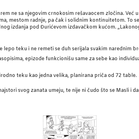
arem ne sa njegovim crnokosim rešavaocem zločina. Već u st
ma, mestom radnje, pa čak i solidnim kontinuitetom. To s
ralnog izdanja pod Đurićevom izdavačkom kućom. „Lakonog
de lepo teku i ne remeti se duh serijala svakim narednim b
asopisima, epizode funkcionišu same za sebe kao individu
rodno teku kao jedna velika, planirana priča od 72 table.
majstori svog zanata umeju, te nije ni čudo što se Masli i