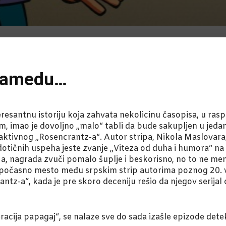
hamedu…
teresantnu istoriju koja zahvata nekolicinu časopisa, u ra
, imao je dovoljno „malo“ tabli da bude sakupljen u jed
tivnog „Rosencrantz-a“. Autor stripa, Nikola Maslovara, je
 dotičnih uspeha jeste zvanje „Viteza od duha i humora“ 
, nagrada zvuči pomalo šuplje i beskorisno, no to ne menj
 počasno mesto među srpskim strip autorima poznog 20. ve
crantz-a“, kada je pre skoro deceniju rešio da njegov seri
acija papagaj“, se nalaze sve do sada izašle epizode dete