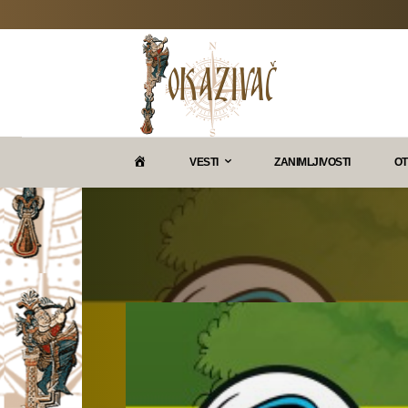
P
VESTI
ZANIMLJIVOSTI
OT
O
K
A
Z