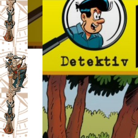
I
V
A
Č