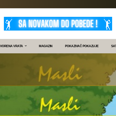
VORENA VRATA
MAGAZIN
POKAZIVAČ POKAZUJE
SA