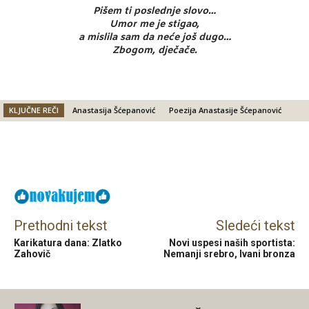
Pišem ti poslednje slovo…
Umor me je stigao,
a mislila sam da neće još dugo…
Zbogom, dječače.
KLJUČNE REČI
Anastasija Šćepanović
Poezija Anastasije Šćepanović
Facebook
X
Email
Prethodni tekst
Sledeći tekst
Karikatura dana: Zlatko
Novi uspesi naših sportista:
Zahovič
Nemanji srebro, Ivani bronza