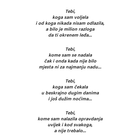
Tebi,
koga sam voljela
i od koga nikada nisam odlazila,
a bilo je milion razloga
da ti okrenem leđa…
Tebi,
kome sam se nadala
čak i onda kada nije bilo
mjesta ni za najmanju nadu…
Tebi,
koga sam čekala
u beskrajno dugim danima
i još dužim noćima…
Tebi,
kome sam nalazila opravdanja
uvijek i kod svakoga,
a nije trebalo…