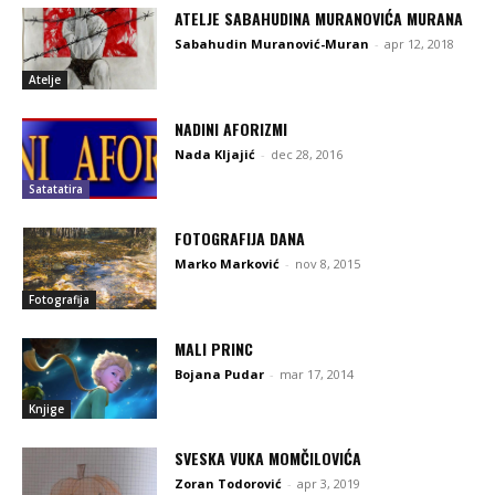
ATELJE SABAHUDINA MURANOVIĆA MURANA
Sabahudin Muranović-Muran
-
apr 12, 2018
Atelje
NADINI AFORIZMI
Nada Kljajić
-
dec 28, 2016
Satatatira
FOTOGRAFIJA DANA
Marko Marković
-
nov 8, 2015
Fotografija
MALI PRINC
Bojana Pudar
-
mar 17, 2014
Knjige
SVESKA VUKA MOMČILOVIĆA
Zoran Todorović
-
apr 3, 2019