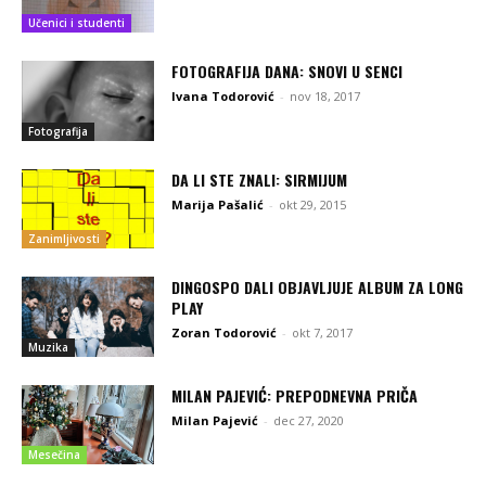
Učenici i studenti
FOTOGRAFIJA DANA: SNOVI U SENCI
Ivana Todorović
-
nov 18, 2017
Fotografija
DA LI STE ZNALI: SIRMIJUM
Marija Pašalić
-
okt 29, 2015
Zanimljivosti
DINGOSPO DALI OBJAVLJUJE ALBUM ZA LONG
PLAY
Zoran Todorović
-
okt 7, 2017
Muzika
MILAN PAJEVIĆ: PREPODNEVNA PRIČA
Milan Pajević
-
dec 27, 2020
Mesečina