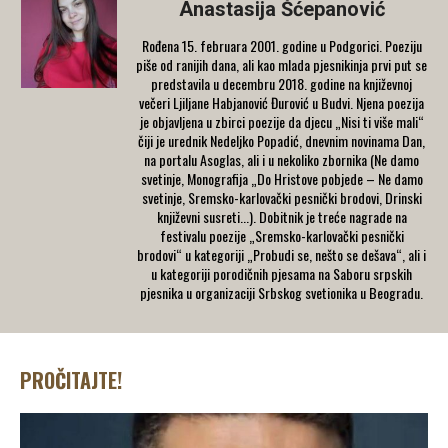
Anastasija Šćepanović
Rođena 15. februara 2001. godine u Podgorici. Poeziju
piše od ranijih dana, ali kao mlada pjesnikinja prvi put se
predstavila u decembru 2018. godine na književnoj
večeri Ljiljane Habjanović Đurović u Budvi. Njena poezija
je objavljena u zbirci poezije da djecu „Nisi ti više mali“
čiji je urednik Nedeljko Popadić, dnevnim novinama Dan,
na portalu Asoglas, ali i u nekoliko zbornika (Ne damo
svetinje, Monografija „Do Hristove pobjede – Ne damo
svetinje, Sremsko-karlovački pesnički brodovi, Drinski
književni susreti...). Dobitnik je treće nagrade na
festivalu poezije „Sremsko-karlovački pesnički
brodovi“ u kategoriji „Probudi se, nešto se dešava“, ali i
u kategoriji porodičnih pjesama na Saboru srpskih
pjesnika u organizaciji Srbskog svetionika u Beogradu.
PROČITAJTE!