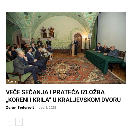
Atelje
VEČE SEĆANJA I PRATEĆA IZLOŽBA
„KORENI I KRILA“ U KRALJEVSKOM DVORU
Zoran Todorović
-
dec 5, 2025