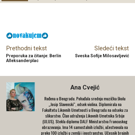
Facebook
X
Email
Prethodni tekst
Sledeći tekst
Preporuka za čitanje: Berlin
Sveska Sofije Milosavljević
Alleksanderplac
Ana Cvejić
Rođena u Beogradu. Pohađala srednju muzička školu
„Josip Slavenski“, odsek violina. Diplomirala na
Fakultetu Likovnih Umetnosti u Beogradu na odseku za
slikarstvo. Član udruženja Likovnih Umetnika Srbije
(ULUS). Stekla diplomu DALF Ministarstva Francuskog
obrazovanja. Ima 14 samostalnih izložbi, učestvovala na
preko 100 izložbi u zemlji i inostranstvu. Učesnik brojnih