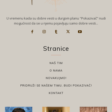
U vremenu kada su dobre vesti u durgom planu "Pokazivač" nudi
mogućnost da se u njemu pojavljuju samo dobre vesti...
Stranice
NAŠ TIM
O NAMA
NOVAKUJMO!
PRIDRUŽI SE NAŠEM TIMU, BUDI POKAZIVAČ!
KONTAKT