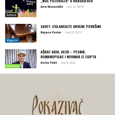
„NOĆ POZORIŠTA“ U KRAGUJEVCU
Ana Mutavdžić
-
nov 12, 2014
Kultura
SAVET: IZGLANCAJTE DRVENE POVRŠINE
Bojana Pudar
-
maj 22, 2015
Magazin
AŠRAF ABUL JAZID – PESNIK,
ROMANOPISAC I NOVINAR IZ EGIPTA
Anita Pešić
-
sep 6, 2022
Mesečina