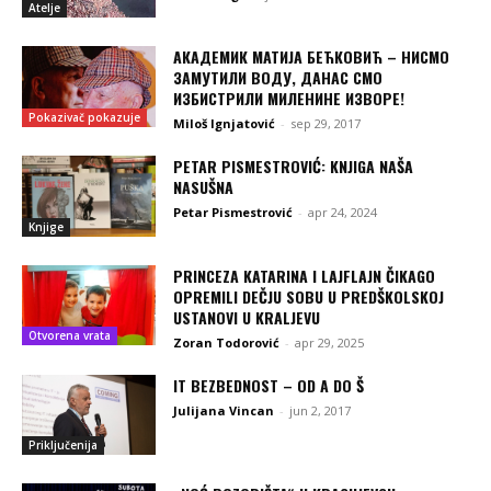
Atelje
АКАДЕМИК МАТИЈА БЕЋКОВИЋ – НИСМО
ЗАМУТИЛИ ВОДУ, ДАНАС СМО
ИЗБИСТРИЛИ МИЛЕНИНЕ ИЗВОРЕ!
Pokazivač pokazuje
Miloš Ignjatović
-
sep 29, 2017
PETAR PISMESTROVIĆ: KNJIGA NAŠA
NASUŠNA
Petar Pismestrović
-
apr 24, 2024
Knjige
PRINCEZA KATARINA I LAJFLAJN ČIKAGO
OPREMILI DEČJU SOBU U PREDŠKOLSKOJ
USTANOVI U KRALJEVU
Otvorena vrata
Zoran Todorović
-
apr 29, 2025
IT BEZBEDNOST – OD A DO Š
Julijana Vincan
-
jun 2, 2017
Priključenija