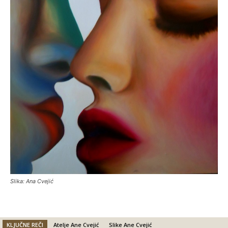
Slika: Ana Cvejić
KLJUČNE REČI
Atelje Ane Cvejić
Slike Ane Cvejić