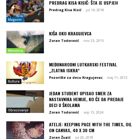
PREDRAG KISA KISIĆ: ŠTA JE USPJEH
Predrag Kisa Kisić
-
jul 14, 2018
Magazin
KIŠA OKO KRAGUJEVCA
Zoran Todorović
-
nov 23, 2015
Mesečina
MEĐUNARODNI LUTKARSKI FESTIVAL
„ZLATNA ISKRA“
Pozorište za decu Kragujevac
-
maj 11, 2015
Kultura
JEDAN STUDENT UPISAO SMER ZA
NASTAVNIKA HEMIJE, KO ĆE DA PREDAJE
DECI U ŠKOLAMA
Obrazovanje
Zoran Todorović
-
sep 13, 2024
ATELJE: KEEPING PACE WITH THE TIMES, OIL
ON CANVAS, 40 X 30 CM
Zoran Žugić
-
jul 20, 2018