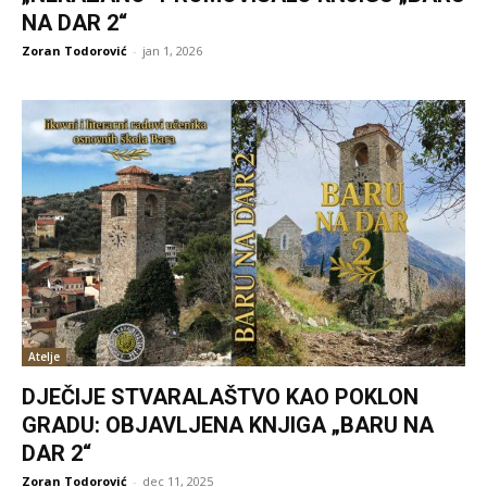
NA DAR 2“
Zoran Todorović
-
jan 1, 2026
Atelje
DJEČIJE STVARALAŠTVO KAO POKLON
GRADU: OBJAVLJENA KNJIGA „BARU NA
DAR 2“
Zoran Todorović
-
dec 11, 2025