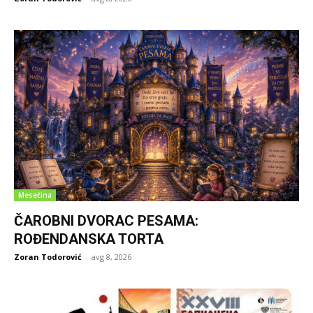
Mesečina
ČAROBNI DVORAC PESAMA:
ROĐENDANSKA TORTA
Zoran Todorović
-
avg 8, 2026