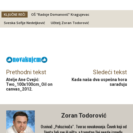
KLJUČNE REČI
OŠ "Radoje Domanović" Kragujevac
Sveska Sofije Nedeljković
Učitelj Zoran Todorović
Facebook
X
Email
Prethodni tekst
Sledeći tekst
Atelje Ane Cvejić:
Kada naša dva uspešna hora
Two_100x100cm_Oil on
sarađuju
canvas_2012.
Zoran Todorović
Osnivač „Pokazivača“. Tvorac novakovanja. Čovek koji od
života želi sve ili ništa, a trenutno živi negde između.