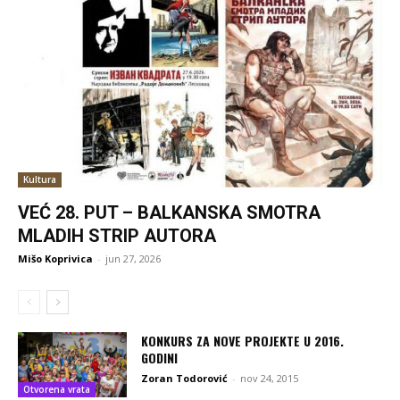
Kultura
VEĆ 28. PUT – BALKANSKA SMOTRA
MLADIH STRIP AUTORA
Mišo Koprivica
-
jun 27, 2026
KONKURS ZA NOVE PROJEKTE U 2016.
GODINI
Zoran Todorović
-
nov 24, 2015
Otvorena vrata