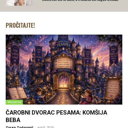
PROČITAJTE!
Mesečina
ČAROBNI DVORAC PESAMA: KOMŠIJA
BEBA
Zoran Todorović
-
avg 8, 2026