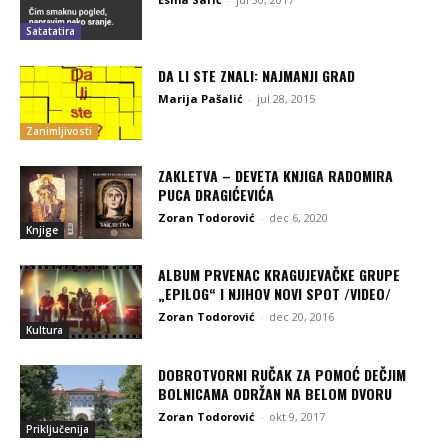
Satatatira
DA LI STE ZNALI: NAJMANJI GRAD
Marija Pašalić
-
jul 28, 2015
Zanimljivosti
ZAKLETVA – DEVETA KNJIGA RADOMIRA
PUCA DRAGIĆEVIĆA
Zoran Todorović
-
dec 6, 2020
Knjige
ALBUM PRVENAC KRAGUJEVAČKE GRUPE
„EPILOG“ I NJIHOV NOVI SPOT /VIDEO/
Zoran Todorović
-
dec 20, 2016
Kultura
DOBROTVORNI RUČAK ZA POMOĆ DEČJIM
BOLNICAMA ODRŽAN NA BELOM DVORU
Zoran Todorović
-
okt 9, 2017
Priključenija