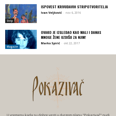
ISPOVEST KRIVUDAVIH STRIPOTVORITELJA
Ivan Veljković
-
nov 6, 2016
Strip
OVAKO JE IZGLEDAO KAO MALI I DANAS
MNOGE ŽENE UZDIŠU ZA NJIM!
Marko Spirić
-
okt 22, 2017
Magazin
U vremenu kada su dobre vesti u durgom planu "Pokazivač" nudi