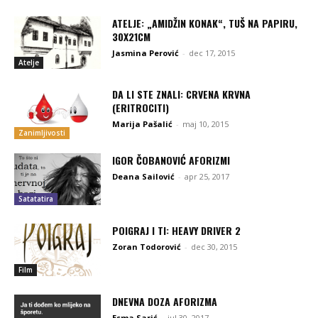
ATELJE: „AMIDŽIN KONAK“, TUŠ NA PAPIRU,
30X21CM
Jasmina Perović
-
dec 17, 2015
Atelje
DA LI STE ZNALI: CRVENA KRVNA
(ERITROCITI)
Marija Pašalić
-
maj 10, 2015
Zanimljivosti
IGOR ČOBANOVIĆ AFORIZMI
Deana Sailović
-
apr 25, 2017
Satatatira
POIGRAJ I TI: HEAVY DRIVER 2
Zoran Todorović
-
dec 30, 2015
Film
DNEVNA DOZA AFORIZMA
Esma Sarić
-
jul 30, 2017