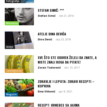
Fotografija
STEFAN SIMIĆ: ***
Stefan Simić
-
okt 21, 2016
Mesečina
ATELJE DINA DEVIĆA
Dino Dević
-
sep 23, 2018
Atelje
SVE ŠTO STE ODUVEK ŽELELI DA ZNATE, A
NISTE ZNALI KOGA DA PITATE!
Zoran Todorović
-
dec 13, 2017
Zanimljivosti
ZDRAVLJE I LEPOTA: ZDRAVI RECEPTI –
KOPRIVA
Ema Vitković
-
apr 8, 2021
Magazin
RECEPT: URNEBES SA JAJIMA