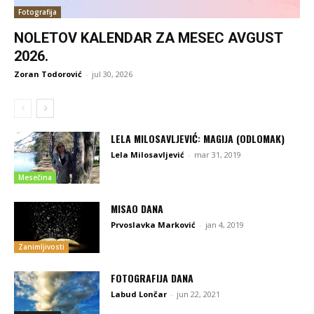
Fotografija
NOLETOV KALENDAR ZA MESEC AVGUST
2026.
Zoran Todorović
-
jul 30, 2026
LELA MILOSAVLJEVIĆ: MAGIJA (ODLOMAK)
Lela Milosavljević
-
mar 31, 2019
Mesečina
MISAO DANA
Prvoslavka Marković
-
jan 4, 2019
Zanimljivosti
FOTOGRAFIJA DANA
Labud Lončar
-
jun 22, 2021