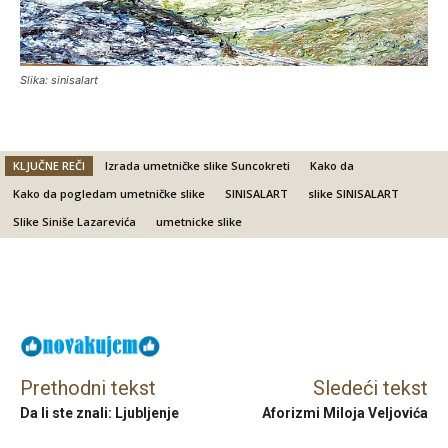
Slika: sinisalart
KLJUČNE REČI
Izrada umetničke slike Suncokreti
Kako da
Kako da pogledam umetničke slike
SINISALART
slike SINISALART
Slike Siniše Lazarevića
umetnicke slike
Facebook
X
Email
Prethodni tekst
Sledeći tekst
Da li ste znali: Ljubljenje
Aforizmi Miloja Veljovića