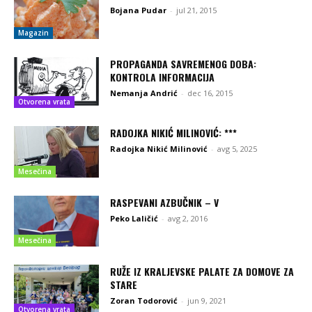
Bojana Pudar
-
jul 21, 2015
Magazin
PROPAGANDA SAVREMENOG DOBA:
KONTROLA INFORMACIJA
Nemanja Andrić
-
dec 16, 2015
Otvorena vrata
RADOJKA NIKIĆ MILINOVIĆ: ***
Radojka Nikić Milinović
-
avg 5, 2025
Mesečina
RASPEVANI AZBUČNIK – V
Peko Laličić
-
avg 2, 2016
Mesečina
RUŽE IZ KRALJEVSKE PALATE ZA DOMOVE ZA
STARE
Zoran Todorović
-
jun 9, 2021
Otvorena vrata