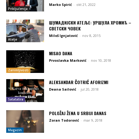
Marko Spirić
-
okt 21, 2022
Priključenija
ШУМАДИЈСКИ АТЕЉЕ: УРШУЛА ХРОМИЋ –
СВЕТСКИ ЧОВЕК
Miloš Ignjatović
-
nov 8, 2015
Atelje
MISAO DANA
Prvoslavka Marković
-
nov 10, 2018
Zanimljivosti
ALEKSANDAR ČOTRIĆ AFORIZMI
Deana Sailović
-
jul 20, 2018
Satatatira
POLOŽAJ ŽENA U SRBIJI DANAS
Zoran Todorović
-
mar 9, 2018
Magazin