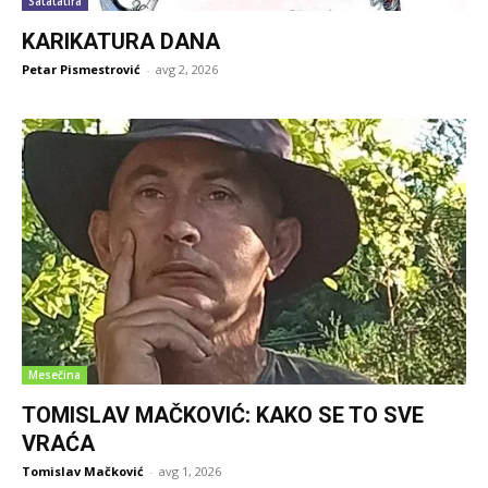
Satatatira
KARIKATURA DANA
Petar Pismestrović
-
avg 2, 2026
Mesečina
TOMISLAV MAČKOVIĆ: KAKO SE TO SVE
VRAĆA
Tomislav Mačković
-
avg 1, 2026