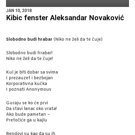
JAN 10, 2018
Kibic fenster Aleksandar Novaković
Slobodno budi hrabar
(Niko ne želi da te čuje)
Slobodno budi hrabar!
Niko ne želi da te čuje!
Kul je biti dobar sa svima
I prezauzet i bezbojan
Korporativna kučka
I poznati Anonymous
Guraju se ko će prvi
Da stavi lanac oko vrata!
Ako bude pametan –
Pretočiće ga u kajlu
Bendovi su kao da su ih