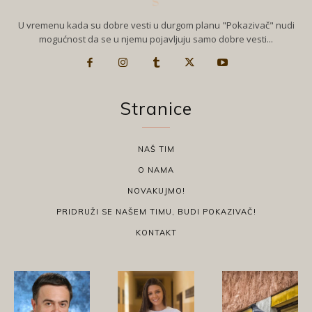
U vremenu kada su dobre vesti u durgom planu "Pokazivač" nudi
mogućnost da se u njemu pojavljuju samo dobre vesti...
Stranice
NAŠ TIM
O NAMA
NOVAKUJMO!
PRIDRUŽI SE NAŠEM TIMU, BUDI POKAZIVAČ!
KONTAKT