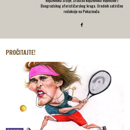
književnika Srbije, Društva književnika Vojvodine i
Beogradskog aforističarskog kruga. Urednik satirične
redakcije na Pokazivaču.
PROČITAJTE!