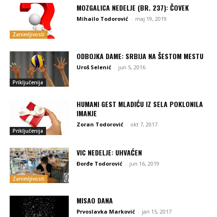
MOZGALICA NEDELJE (BR. 237): ČOVEK
Mihailo Todorović
-
maj 19, 2019
Zanimljivosti
ODBOJKA DAME: SRBIJA NA ŠESTOM MESTU
Uroš Selenić
-
jun 5, 2016
Priključenija
HUMANI GEST MLADIĆU IZ SELA POKLONILA
IMANJE
Zoran Todorović
-
okt 7, 2017
Priključenija
VIC NEDELJE: UHVAĆEN
Đorđe Todorović
-
jun 16, 2019
Zanimljivosti
MISAO DANA
Prvoslavka Marković
-
jan 15, 2017