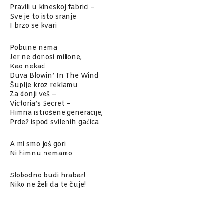
Pravili u kineskoj fabrici –
Sve je to isto sranje
I brzo se kvari
Pobune nema
Jer ne donosi milione,
Kao nekad
Duva Blowin’ In The Wind
Šuplje kroz reklamu
Za donji veš –
Victoria’s Secret –
Himna istrošene generacije,
Prdež ispod svilenih gaćica
A mi smo još gori
Ni himnu nemamo
Slobodno budi hrabar!
Niko ne želi da te čuje!