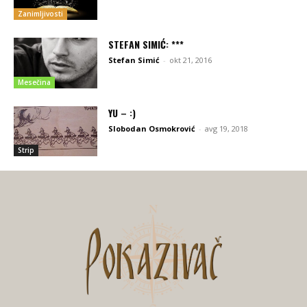
Zanimljivosti
STEFAN SIMIĆ: ***
Stefan Simić
-
okt 21, 2016
Mesečina
YU – :)
Slobodan Osmokrović
-
avg 19, 2018
Strip