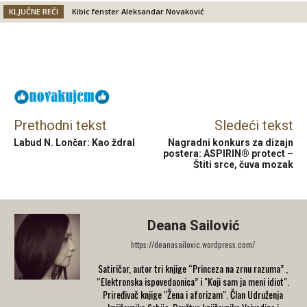
KLJUČNE REČI
Kibic fenster Aleksandar Novaković
Facebook
X
Email
Prethodni tekst
Sledeći tekst
Labud N. Lončar: Kao ždral
Nagradni konkurs za dizajn
postera: ASPIRIN® protect –
Štiti srce, čuva mozak
Deana Sailović
https://deanasailovic.wordpress.com/
Satiričar, autor tri knjige “Princeza na zrnu razuma” ,
“Elektronska ispovedaonica” i "Koji sam ja meni idiot".
Priređivač knjige "Žena i aforizam". Član Udruženja