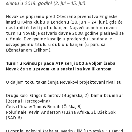
slemu u 2018. godini (2. jul – 15. jul).
Novak će pripremu pred Otvoreno prvenstvo Engleske
imati u Kvins klubu u Londonu (18. jun – 24. jun), gde će
nastupiti četvrti put u karijeri. Najveći uspeh na ovom
turniru Novak je ostvario davne 2008. godine plasiravši se
u finale. Dve godine kasnije u predgrađu Londona je
osvojio jedinu titulu u dublu u karijeri (u paru sa
Džonatanom Erlihom).
Turnir u Kvinsu pripada ATP seriji 500 a voljom žreba
Novak će se u prvom kolu sastati sa kvalifikantom.
U daljem toku takmičenja Novakovi projektovani rivali su:
Drugo kolo: Grigor Dimitrov (Bugarska, 2), Damir Džumhur
(Bosna i Hercegovina)
Četvrtfinale: Tomaš Berdih (Češka, 8)
Polufinale: Kevin Anderson (Južna Afrika, 3), Džek Sok
(SAD, 6)
U gornjoj polovini žreba su Marin Čilić (Hrvatska, 1), David