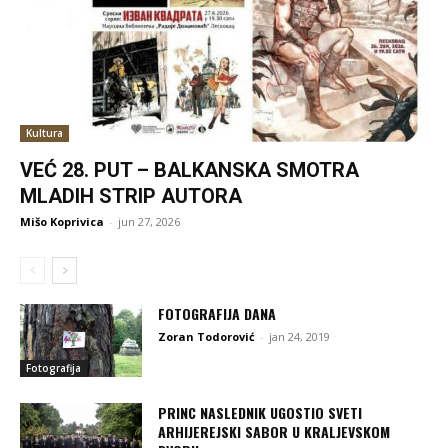
Kultura
VEĆ 28. PUT – BALKANSKA SMOTRA
MLADIH STRIP AUTORA
Mišo Koprivica
-
jun 27, 2026
FOTOGRAFIJA DANA
Zoran Todorović
-
jan 24, 2019
Fotografija
PRINC NASLEDNIK UGOSTIO SVETI
ARHIJEREJSKI SABOR U KRALJEVSKOM