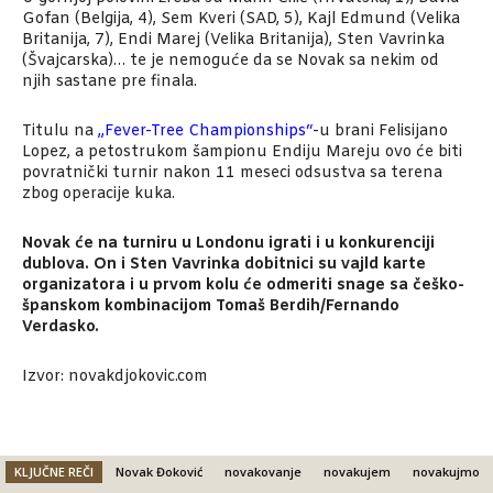
Gofan (Belgija, 4), Sem Kveri (SAD, 5), Kajl Edmund (Velika
Britanija, 7), Endi Marej (Velika Britanija), Sten Vavrinka
(Švajcarska)… te je nemoguće da se Novak sa nekim od
njih sastane pre finala.
Titulu na
„Fever-Tree Championships“
-u brani Felisijano
Lopez, a petostrukom šampionu Endiju Mareju ovo će biti
povratnički turnir nakon 11 meseci odsustva sa terena
zbog operacije kuka.
Novak će na turniru u Londonu igrati i u konkurenciji
dublova. On i Sten Vavrinka dobitnici su vajld karte
organizatora i u prvom kolu će odmeriti snage sa češko-
španskom kombinacijom Tomaš Berdih/Fernando
Verdasko.
Izvor: novakdjokovic.com
KLJUČNE REČI
Novak Đoković
novakovanje
novakujem
novakujmo