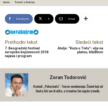
tenis
Turnir u Kvinsu
Facebook
X
Email
Prethodni tekst
Sledeći tekst
7. Beogradski festival
Atelje: “Kuća u Tivtu”- ulje na
evropske književnosti 2018:
platnu; 60x80cm
najava i program
Zoran Todorović
Osnivač „Pokazivača“. Tvorac novakovanja. Čovek koji od
života želi sve ili ništa, a trenutno živi negde između.