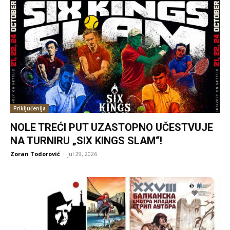
Priključenija
NOLE TREĆI PUT UZASTOPNO UČESTVUJE
NA TURNIRU „SIX KINGS SLAM“!
Zoran Todorović
-
jul 29, 2026