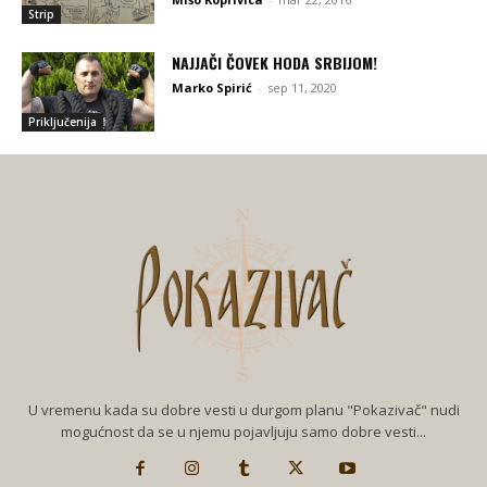
Strip
NAJJAČI ČOVEK HODA SRBIJOM!
Marko Spirić
-
sep 11, 2020
Priključenija
U vremenu kada su dobre vesti u durgom planu "Pokazivač" nudi
mogućnost da se u njemu pojavljuju samo dobre vesti...