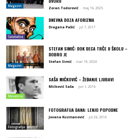
DVORU
Magazin
Zoran Todorović
-
maj 16, 2025
DNEVNA DOZA AFORIZMA
Dragana Pašić
-
jul 7, 2017
Satatatira
STEFAN SIMIĆ: DOK DECA TRČE U ŠKOLU –
DOBRO JE
Stefan Simić
-
mar 19, 2024
Magazin
SAŠA MIĆKOVIĆ – ŽEĐANJE LJUBAVI
Mićković Saša
-
jun 1, 2016
Mesečina
FOTOGRAFIJA DANA: LENJO POPODNE
Jovana Kuzmanović
-
jul 26, 2016
Fotografija