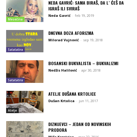
NEDA GAVRIĆ: SAMA BIRAŠ, DA L` ĆEŠ DA
IGRAŠ ILI SVIRAŠ
Neda Gavrić
-
feb 19, 2019
Mesečina
DNEVNA DOZA AFORIZMA
Milorad Vujnović
-
sep 19, 2018
Satatatira
BOSANSKI BUKVALISTA – BUKVALIZMI
Nedžis Halilović
-
apr 30, 2018
Satatatira
ATELJE DUŠANA KRTOLICE
Dušan Krtolica
-
jun 11, 2017
Atelje
DIZNIJEVCI – JEDAN OD NOVINSKIH
PRODORA
Mišo Koprivica
-
mar 22, 2016