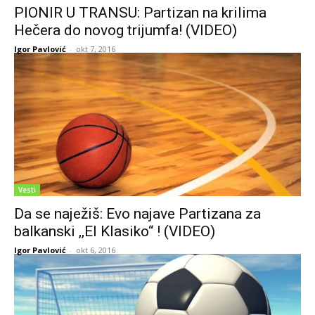
PIONIR U TRANSU: Partizan na krilima
Hečera do novog trijumfa! (VIDEO)
Igor Pavlović
-
okt 7, 2016
Vesti
Da se naježiš: Evo najave Partizana za
balkanski ,,El Klasiko“ ! (VIDEO)
Igor Pavlović
-
okt 6, 2016