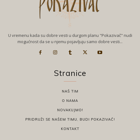
U vremenu kada su dobre vesti u durgom planu "Pokazivač" nudi
mogućnost da se u njemu pojavljuju samo dobre vesti...
Stranice
NAŠ TIM
O NAMA
NOVAKUJMO!
PRIDRUŽI SE NAŠEM TIMU, BUDI POKAZIVAČ!
KONTAKT