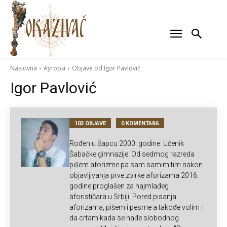
Naslovna
Аутори
Objave od Igor Pavlović
Igor Pavlović
103 OBJAVE
0 KOMENTARA
Rođen u Šapcu 2000. godine. Učenik
Šabačke gimnazije. Od sedmog razreda
pišem aforizme pa sam samim tim nakon
objavljivanja prve zbirke aforizama 2016.
godine proglašen za najmlađeg
aforističara u Srbiji. Pored pisanja
aforizama, pišem i pesme a takođe volim i
da crtam kada se nađe slobodnog