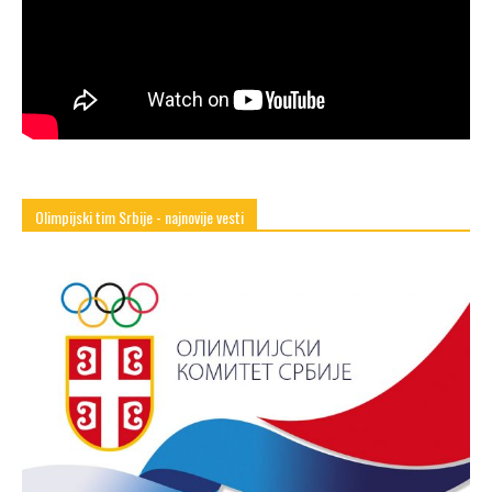
Olimpijski tim Srbije - najnovije vesti