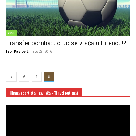
Vesti
Transfer bomba: Jo Jo se vraća u Firencu!?
Igor Pavlović
-
avg 28, 2016
6
7
8
Himna sportista i navijača - Ti svoj put znaš