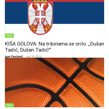
Vesti
KIŠA GOLOVA: Na tribinama se orilo: ,,Dušan
Tadić, Dušan Tadić!“
Igor Pavlović
-
okt 10, 2016
Vesti