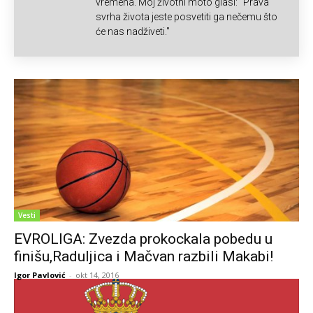
vremena. Moj životni moto glasi: "Prava
svrha života jeste posvetiti ga nečemu što
će nas nadživeti."
Vesti
EVROLIGA: Zvezda prokockala pobedu u
finišu,Raduljica i Mačvan razbili Makabi!
Igor Pavlović
-
okt 14, 2016