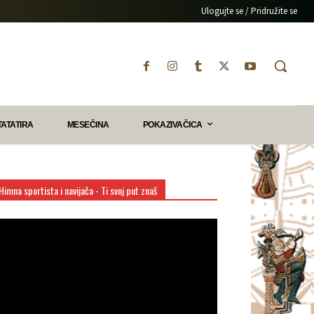
Ulogujte se / Pridružite se
TATATIRA
MESEČINA
POKAZIVAČICA
Himna sportista i navijača - Ti svoj put znaš