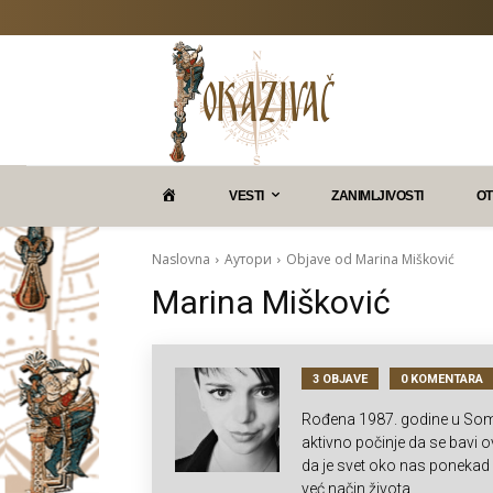
P
VESTI
ZANIMLJIVOSTI
OT
O
Naslovna
Аутори
Objave od Marina Mišković
Marina Mišković
K
A
3 OBJAVE
0 KOMENTARA
Rođena 1987. godine u Somb
Z
aktivno počinje da se bavi
da je svet oko nas ponekad l
već način života.