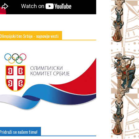
Olimpijski tim Srbije - najnovije vesti
Pridruži se našem timu!