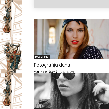
I
V
A
Č
Fotografija
Fotografija dana
Marina Mišković
-
okt 16, 2017