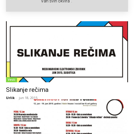
Van svih okvira".
Vesti
Slikanje rečima
Urlik
-
jun 18, 2015