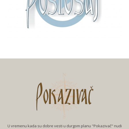
U vremenu kada su dobre vesti u durgom planu "Pokazivač" nudi