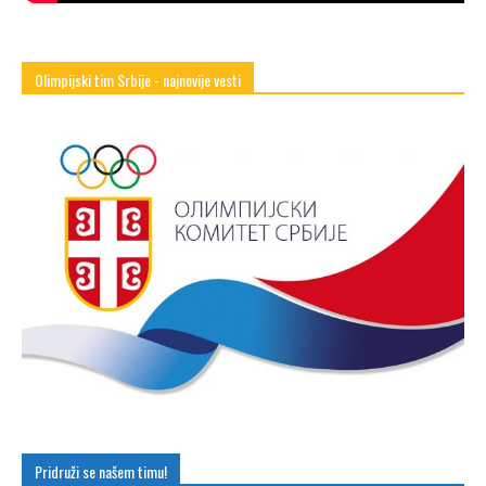
Olimpijski tim Srbije - najnovije vesti
Pridruži se našem timu!