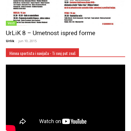
Vesti
UrLiK 8 – Umetnost ispred forme
Urlik
-
jun 10, 2015
Himna sportista i navijača - Ti svoj put znaš