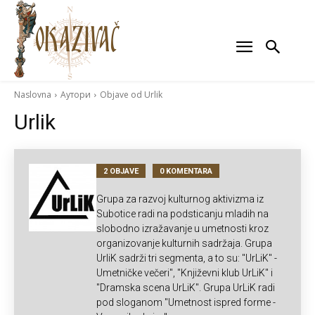
Naslovna
Аутори
Objave od Urlik
Urlik
2 OBJAVE
0 KOMENTARA
Grupa za razvoj kulturnog aktivizma iz
Subotice radi na podsticanju mladih na
slobodno izražavanje u umetnosti kroz
organizovanje kulturnih sadržaja. Grupa
UrliK sadrži tri segmenta, a to su: "UrLiK" -
Umetničke večeri", "Književni klub UrLiK" i
"Dramska scena UrLiK". Grupa UrLiK radi
pod sloganom "Umetnost ispred forme -