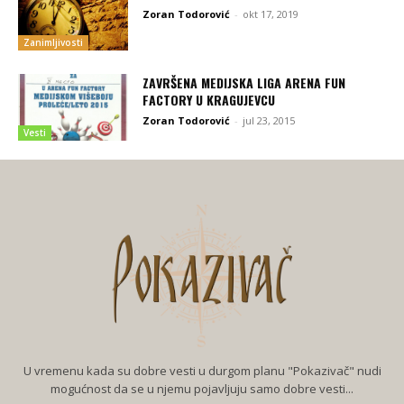
Zoran Todorović
-
okt 17, 2019
Zanimljivosti
ZAVRŠENA MEDIJSKA LIGA ARENA FUN
FACTORY U KRAGUJEVCU
Zoran Todorović
-
jul 23, 2015
Vesti
U vremenu kada su dobre vesti u durgom planu "Pokazivač" nudi
mogućnost da se u njemu pojavljuju samo dobre vesti...