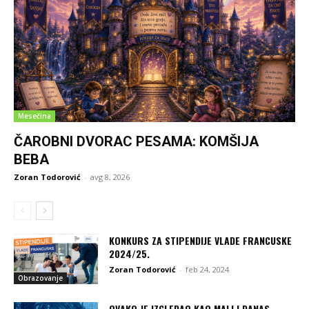
Mesečina
ČAROBNI DVORAC PESAMA: KOMŠIJA
BEBA
Zoran Todorović
-
avg 8, 2026
KONKURS ZA STIPENDIJE VLADE FRANCUSKE
2024/25.
Zoran Todorović
-
feb 24, 2024
Obrazovanje
OVAKO JE IZGLEDAO KAO MALI I DANAS