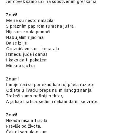
Jer čovek samo uči na sopstvenim greškama.
Znaš!
Mene su često nalazila
S praznim papirom rumena jutra,
Nijesam znala pomoći
Nabujalim rijačima
Da se izliju,
Grozničavo sam tumarala
Između juče i danas
I kako da ti pokažem
Mirisno sjutra.
Znam!
I moje reči se ponekad kao roj pčela razlete
Odlete u livadu prepunu mirisnog znanja,
Tražeći samo nafiniji nektar,
A ja kao matica, sedim i čekam da mi se vrate.
Znaš!
Nikada nisam tražila
Previše od života,
Čak ni sanjala nisam