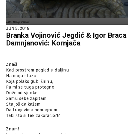
Foto: Marija Pašalić
JUN 5, 2018
Branka Vojinović Jegdić & Igor Braca
Damnjanović: Kornjača
Znaš!
Kad prostrem pogled u daljinu
Na moju stazu
Koja polako gubi širinu,
Pa mi se tuga protegne
Duže od sjenke
Samu sebe zapitam:
Šta još da kažem
Da tragovima pomognem
Tebi što si tek zakoračio?!?
Znam!