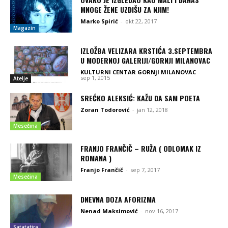
MNOGE ŽENE UZDIŠU ZA NJIM!
Marko Spirić
-
okt 22, 2017
Magazin
IZLOŽBA VELIZARA KRSTIĆA 3.SEPTEMBRA
U MODERNOJ GALERIJI/GORNJI MILANOVAC
KULTURNI CENTAR GORNjI MILANOVAC
-
sep 1, 2015
Atelje
SREĆKO ALEKSIĆ: KAŽU DA SAM POETA
Zoran Todorović
-
jan 12, 2018
Mesečina
FRANJO FRANČIČ – RUŽA ( ODLOMAK IZ
ROMANA )
Franjo Frančič
-
sep 7, 2017
Mesečina
DNEVNA DOZA AFORIZMA
Nenad Maksimović
-
nov 16, 2017
Satatatira