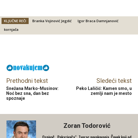
KLJUČNE REČI
Branka Vojinović Jegdić
Igor Braca Damnjanović
kornjača
Facebook
X
Email
Prethodni tekst
Sledeći tekst
Snežana Marko-Musinov:
Peko Laličić: Kamen smo, u
Noć bez sna, dan bez
zemlji nam je mesto
spoznaje
Zoran Todorović
Osnivač „Pokazivača“. Tvorac novakovanja. Čovek koji od