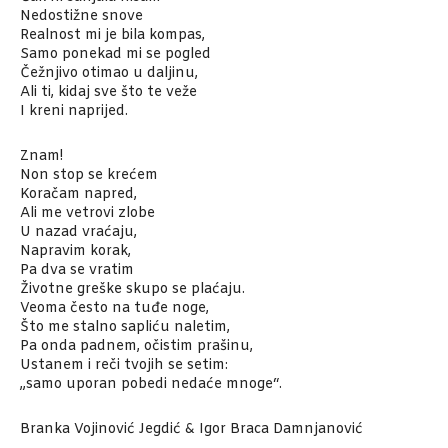
Nedostižne snove
Realnost mi je bila kompas,
Samo ponekad mi se pogled
Čežnjivo otimao u daljinu,
Ali ti, kidaj sve što te veže
I kreni naprijed.
Znam!
Non stop se krećem
Koračam napred,
Ali me vetrovi zlobe
U nazad vraćaju,
Napravim korak,
Pa dva se vratim
Životne greške skupo se plaćaju.
Veoma često na tuđe noge,
Što me stalno sapliću naletim,
Pa onda padnem, očistim prašinu,
Ustanem i reči tvojih se setim:
„samo uporan pobedi nedaće mnoge“.
Branka Vojinović Jegdić & Igor Braca Damnjanović