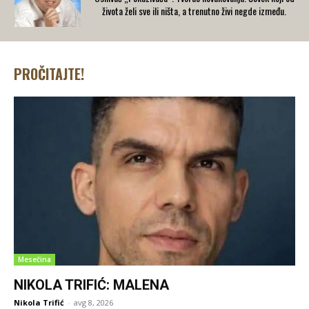
života želi sve ili ništa, a trenutno živi negde između.
PROČITAJTE!
Mesečina
NIKOLA TRIFIĆ: MALENA
Nikola Trifić
-
avg 8, 2026