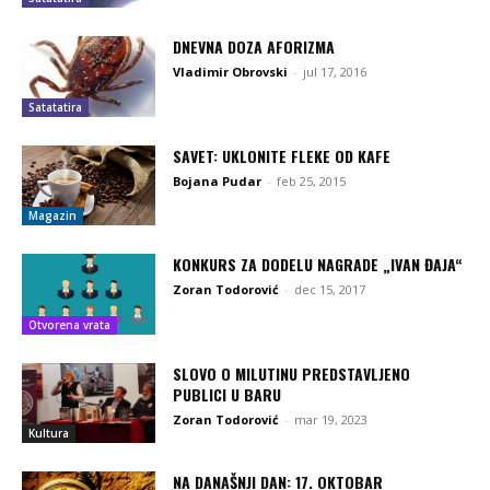
DNEVNA DOZA AFORIZMA
Vladimir Obrovski
-
jul 17, 2016
Satatatira
SAVET: UKLONITE FLEKE OD KAFE
Bojana Pudar
-
feb 25, 2015
Magazin
KONKURS ZA DODELU NAGRADE „IVAN ĐAJA“
Zoran Todorović
-
dec 15, 2017
Otvorena vrata
SLOVO O MILUTINU PREDSTAVLJENO
PUBLICI U BARU
Zoran Todorović
-
mar 19, 2023
Kultura
NA DANAŠNJI DAN: 17. OKTOBAR