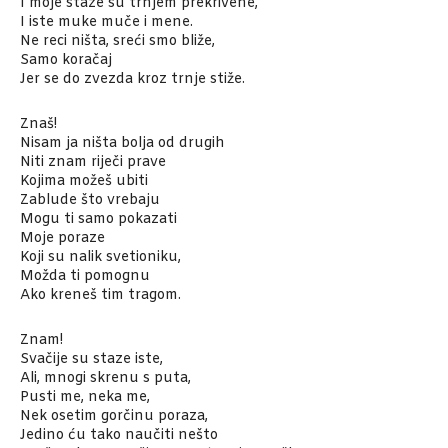
I moje staze su trnjem prekrivene,
I iste muke muče i mene.
Ne reci ništa, sreći smo bliže,
Samo koračaj
Jer se do zvezda kroz trnje stiže.
Znaš!
Nisam ja ništa bolja od drugih
Niti znam riječi prave
Kojima možeš ubiti
Zablude što vrebaju
Mogu ti samo pokazati
Moje poraze
Koji su nalik svetioniku,
Možda ti pomognu
Ako kreneš tim tragom.
Znam!
Svačije su staze iste,
Ali, mnogi skrenu s puta,
Pusti me, neka me,
Nek osetim gorčinu poraza,
Jedino ću tako naučiti nešto