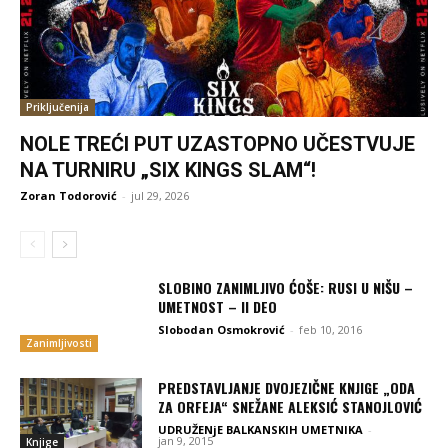
Priključenija
NOLE TREĆI PUT UZASTOPNO UČESTVUJE
NA TURNIRU „SIX KINGS SLAM“!
Zoran Todorović
-
jul 29, 2026
SLOBINO ZANIMLJIVO ĆOŠE: RUSI U NIŠU –
UMETNOST – II DEO
Slobodan Osmokrović
-
feb 10, 2016
Zanimljivosti
PREDSTAVLJANJE DVOJEZIČNE KNJIGE „ODA
ZA ORFEJA“ SNEŽANE ALEKSIĆ STANOJLOVIĆ
UDRUŽENjE BALKANSKIH UMETNIKA
-
jan 9, 2015
Knjige