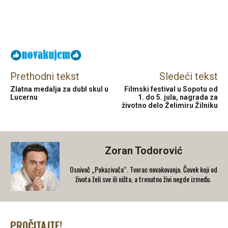
Facebook
X
Email
Prethodni tekst
Sledeći tekst
Zlatna medalja za dubl skul u
Filmski festival u Sopotu od
Lucernu
1. do 5. jula, nagrada za
životno delo Želimiru Žilniku
Zoran Todorović
Osnivač „Pokazivača“. Tvorac novakovanja. Čovek koji od
života želi sve ili ništa, a trenutno živi negde između.
PROČITAJTE!