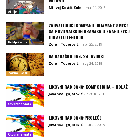
VALJEVO
Milivoj Kostić Kole
-
maj 14, 2018
Atelje
ZAHVALJUJUĆI KOMPANIJI DIJAMANT SMEĆE
SA PRVOMAJSKOG URANAKA U KRAGUJEVCU
ODLAZI U LEGENDU
Priključenija
Zoran Todorović
-
apr 25, 2019
NA DANAŠNJI DAN: 24. AVGUST
Zoran Todorović
-
avg 24, 2018
Zanimljivosti
LIKOVNI RAD DANA: KOMPOZICIJA – KOLAŽ
Jovanka Ignjatović
-
avg 16, 2016
Otvorena vrata
LIKOVNI RAD DANA:PROLEĆE
Jovanka Ignjatović
-
jul 21, 2015
Otvorena vrata