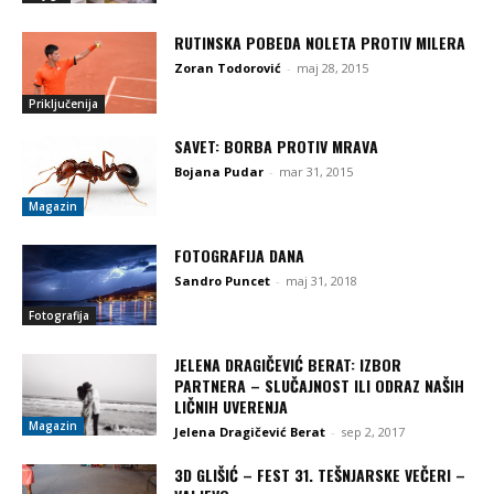
RUTINSKA POBEDA NOLETA PROTIV MILERA
Zoran Todorović
-
maj 28, 2015
Priključenija
SAVET: BORBA PROTIV MRAVA
Bojana Pudar
-
mar 31, 2015
Magazin
FOTOGRAFIJA DANA
Sandro Puncet
-
maj 31, 2018
Fotografija
JELENA DRAGIČEVIĆ BERAT: IZBOR
PARTNERA – SLUČAJNOST ILI ODRAZ NAŠIH
LIČNIH UVERENJA
Magazin
Jelena Dragičević Berat
-
sep 2, 2017
3D GLIŠIĆ – FEST 31. TEŠNJARSKE VEČERI –