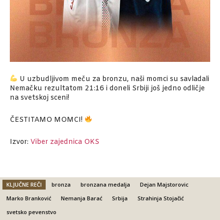
U uzbudljivom meču za bronzu, naši momci su savladali
Nemačku rezultatom 21:16 i doneli Srbiji još jedno odličje
na svetskoj sceni!
ČESTITAMO MOMCI!
Izvor:
Viber zajednica OKS
KLJUČNE REČI
bronza
bronzana medalja
Dejan Majstorovic
Marko Branković
Nemanja Barać
Srbija
Strahinja Stojačić
svetsko pevenstvo