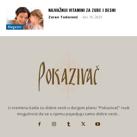
NAJVAŽNIJI VITAMINI ZA ZUBE I DESNI
Zoran Todorović
-
dec 10, 2023
Magazin
U vremenu kada su dobre vesti u durgom planu "Pokazivač" nudi
mogućnost da se u njemu pojavljuju samo dobre vesti...