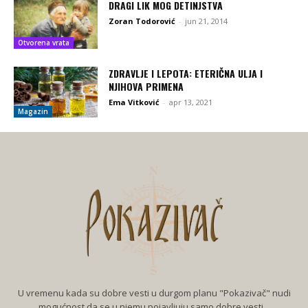
DRAGI LIK MOG DETINJSTVA
Zoran Todorović
-
jun 21, 2014
Otvorena vrata
ZDRAVLJE I LEPOTA: ETERIČNA ULJA I
NJIHOVA PRIMENA
Ema Vitković
-
apr 13, 2021
Magazin
U vremenu kada su dobre vesti u durgom planu "Pokazivač" nudi
mogućnost da se u njemu pojavljuju samo dobre vesti...