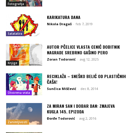
Fotografija
KARIKATURA DANA
Nikola Dragaš
-
feb 7, 2019
Satatatira
AUTOR PČELICE VLASTA CENIĆ DOBITNIK
NAGRADE SREBRNO GAŠINO PERO
Zoran Todorović
-
avg 12, 2025
Knjige
RECIKLAŽA – SNEŠKO BELIĆ OD PLASTIČNIH
ČAŠA!
Sunčica Miščević
-
dec 8, 2014
Otvorena vrata
ZA MIRAN SAN I DOBAR DAN: ZMAJEVA
KUGLA 145. EPIZODA
Đorđe Todorović
-
avg 2, 2016
Zanimljivosti