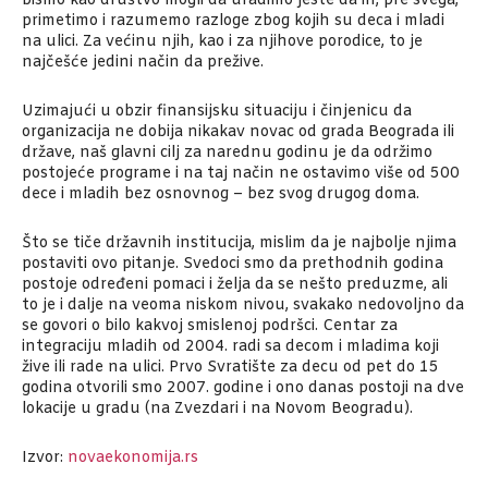
bismo kao društvo mogli da uradimo jeste da ih, pre svega,
primetimo i razumemo razloge zbog kojih su deca i mladi
na ulici. Za većinu njih, kao i za njihove porodice, to je
najčešće jedini način da prežive.
Uzimajući u obzir finansijsku situaciju i činjenicu da
organizacija ne dobija nikakav novac od grada Beograda ili
države, naš glavni cilj za narednu godinu je da održimo
postojeće programe i na taj način ne ostavimo više od 500
dece i mladih bez osnovnog – bez svog drugog doma.
Što se tiče državnih institucija, mislim da je najbolje njima
postaviti ovo pitanje. Svedoci smo da prethodnih godina
postoje određeni pomaci i želja da se nešto preduzme, ali
to je i dalje na veoma niskom nivou, svakako nedovoljno da
se govori o bilo kakvoj smislenoj podršci. Centar za
integraciju mladih od 2004. radi sa decom i mladima koji
žive ili rade na ulici. Prvo Svratište za decu od pet do 15
godina otvorili smo 2007. godine i ono danas postoji na dve
lokacije u gradu (na Zvezdari i na Novom Beogradu).
Izvor:
novaekonomija.rs