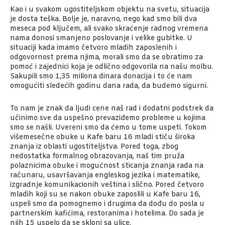
Kao i u svakom ugostiteljskom objektu na svetu, situacija
je dosta teška. Bolje je, naravno, nego kad smo bili dva
meseca pod ključem, ali svako skraćenje radnog vremena
nama donosi smanjeno poslovanje i velike gubitke. U
situaciji kada imamo četvoro mladih zaposlenih i
odgovornost prema njima, morali smo da se obratimo za
pomoć i zajednici koja je odlično odgovorila na našu molbu.
Sakupili smo 1,35 miliona dinara donacija i to će nam
omogućiti sledećih godinu dana rada, da budemo sigurni.
To nam je znak da ljudi cene naš rad i dodatni podstrek da
učinimo sve da uspešno prevaziđemo probleme u kojima
smo se našli. Uvereni smo da ćemo u tome uspeti. Tokom
višemesečne obuke u Kafe baru 16 mladi stiču široka
znanja iz oblasti ugostiteljstva. Pored toga, zbog
nedostatka formalnog obrazovanja, naš tim pruža
polaznicima obuke i mogućnost sticanja znanja rada na
računaru, usavršavanja engleskog jezika i matematike,
izgradnje komunikacionih veština i slično. Pored četvoro
mladih koji su se nakon obuke zaposlili u Kafe baru 16,
uspeli smo da pomognemo i drugima da dođu do posla u
partnerskim kafićima, restoranima i hotelima. Do sada je
njih 15 uspelo da se skloni sa ulice.