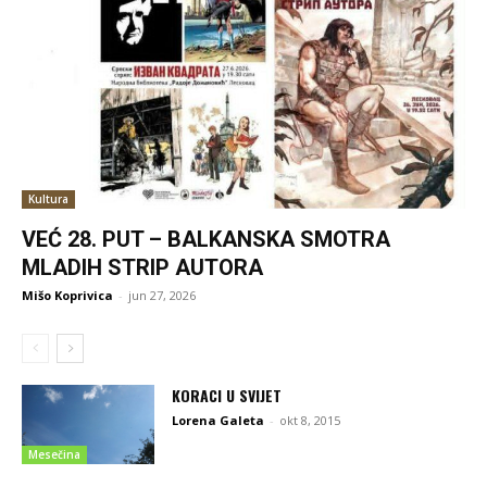
Kultura
VEĆ 28. PUT – BALKANSKA SMOTRA
MLADIH STRIP AUTORA
Mišo Koprivica
-
jun 27, 2026
KORACI U SVIJET
Lorena Galeta
-
okt 8, 2015
Mesečina