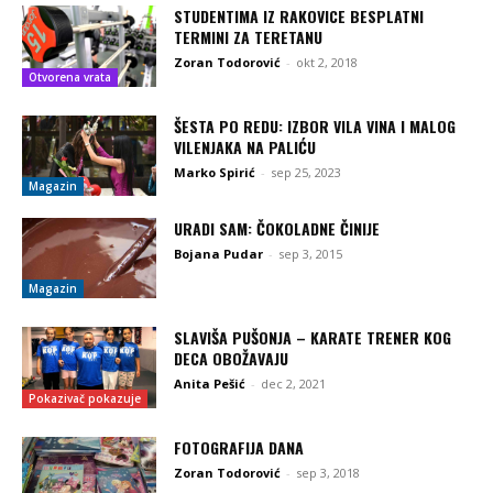
STUDENTIMA IZ RAKOVICE BESPLATNI
TERMINI ZA TERETANU
Zoran Todorović
-
okt 2, 2018
Otvorena vrata
ŠESTA PO REDU: IZBOR VILA VINA I MALOG
VILENJAKA NA PALIĆU
Marko Spirić
-
sep 25, 2023
Magazin
URADI SAM: ČOKOLADNE ČINIJE
Bojana Pudar
-
sep 3, 2015
Magazin
SLAVIŠA PUŠONJA – KARATE TRENER KOG
DECA OBOŽAVAJU
Anita Pešić
-
dec 2, 2021
Pokazivač pokazuje
FOTOGRAFIJA DANA
Zoran Todorović
-
sep 3, 2018