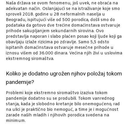
Naša država se ovom fenomenu, još uvek, ne obraća na
adekvatan način. Oslanjajući se na istraživanje koje smo
sproveli 2018. godine u 28 neformalnih naselja u
Beogradu, ispitujući više od 500 porodica, došli smo do
podataka da gotovo dve trećine domaćinstava ostvaruje
prihode sakupljanjem sekundarnih sirovina. Ovo
predstavlja naporan i slabo plaćen posao koji ljude koji ga
obavljaju izlaže rizicima po zdravlje. Samo 5,5 odsto
ispitanih domaćinstava ostvaruje mesečne prihode u
iznosu višem od 36.000 dinara. Većina njih živi u uslovima
ekstremnog siromaštva.
Koliko je dodatno ugrožen njihov položaj tokom
pandemije?
Problemi koje ekstremno siromaštvo izaziva tokom
pandemije dodatno su se produbili. Tokom vanrednog
stanja, kada je slobodno kretanje bilo onemogućeno, rad
na ulici je praktično bio nemoguć, a time je i mogućnost
zarade naših mladih i njihovih porodica svedena na
minimum.