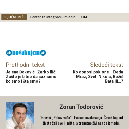
KLJUČNE REČI
Centar za integraciju mladih
CIM
Facebook
X
Email
Prethodni tekst
Sledeći tekst
Jelena Đoković i Žarko Ilić:
Ko donosi poklone – Deda
Zašto je bitno da saznamo
Mraz, Sveti Nikola, Božić
ko smo i šta smo?
Bata ili…?
Zoran Todorović
Osnivač „Pokazivača“. Tvorac novakovanja. Čovek koji od
života želi sve ili ništa, a trenutno živi negde između.