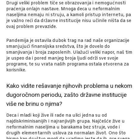
Drugi veliki problem tiče se obrazovanja i nemogućnosti
praćenja onlajn nastave. Mnoga deca u neformalnim
naseljima nemaju ni struju, a kamoli pristup internetu, pa
je važno reći da državne institucije nisu učinile ništa da se
ovaj problem prevaziđe.
Pandemija je ostavila dubok trag na rad naše organizacije
smanjujući finansijska sredstva, što je dovelo do
smanjivanja i broja zaposlenih. Ulažući veliki napor, naš tim
je uspeo da i pored manjeg broja ljudi održi sve svoje
programe, te su vrata naših programa ostala otvorena za
korisnike.
Kako vidite rešavanje njihovih problema u nekom
dugoročnom periodu, zašto državne institucije
više ne brinu o njima?
Deca i mladi koji žive ili rade na ulici jedna su od
najdiskriminisanijih i najranjivijih grupa. Najčešće žive u
neformalnim naseljima u barakama bez struje, vode i
drugih elementarnih uslova za normalan život. Ono što