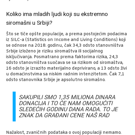
Koliko ima mladih ljudi koji su ekstremno
siromašni u Srbiji?
Što se tiče opšte populacije, a prema postojećim podacima
iz SILC-a (Statistics on Income and Living Conditions) koji
se odnose na 2018. godinu, čak 34,3 odsto stanovništva
Srbije izloženo je riziku siromaštva ili socijalnog
isključivanja. Posmatrano prema faktorima rizika, 24,3
odsto stanovništva suočava se sa rizikom od siromaštva,
16 odsto je izrazito materijalno deprivirano, a 13 odsto živi
u domaćinstvima sa niskim radnim intenzitetom. Čak 7,1
odsto stanovnika Srbije je apsolutno siromašno.
SAKUPILI SMO 1,35 MILIONA DINARA
DONACIJA I TO ĆE NAM OMOGUĆITI
SLEDEĆIH GODINU DANA RADA. TO JE
ZNAK DA GRAĐANI CENE NAŠ RAD
Nažalost, zvaničnih podataka o ovoj populaciji nemamo.