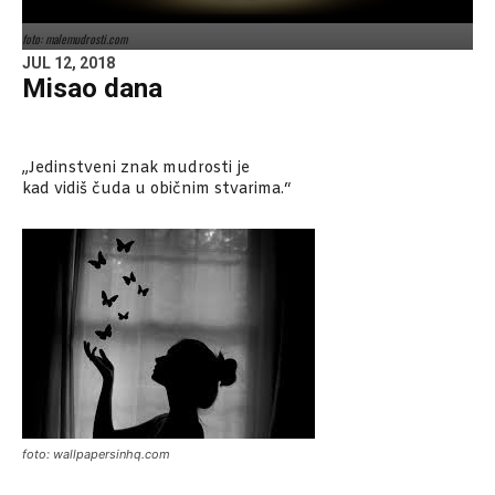
foto: malemudrosti.com
JUL 12, 2018
Misao dana
„Jedinstveni znak mudrosti je
kad vidiš čuda u običnim stvarima.“
foto: wallpapersinhq.com