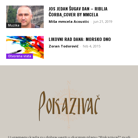
JOS JEDAN ŠUGAV DAN – RIBLJA
ČORBA_COVER BY MMCELA
Miša mmcela Acoustic
-
jun 21, 2019
Muzika
LIKOVNI RAD DANA: MORSKO DNO
Zoran Todorović
-
feb 4, 2015
Otvorena vrata
U vremenu kada su dobre vesti u durgom planu "Pokazivač" nudi