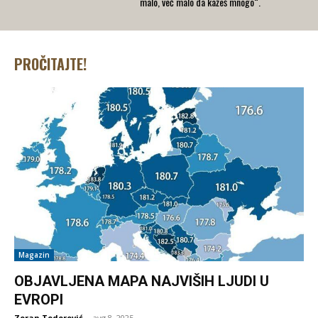
malo, već malo da kažeš mnogo“.
PROČITAJTE!
Magazin
OBJAVLJENA MAPA NAJVIŠIH LJUDI U
EVROPI
Zoran Todorović
-
avg 8, 2025