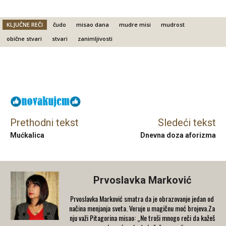
KLJUČNE REČI
čudo
misao dana
mudre misi
mudrost
obične stvari
stvari
zanimljivosti
Facebook
X
Email
Prethodni tekst
Sledeći tekst
Mućkalica
Dnevna doza aforizma
Prvoslavka Marković
Prvoslavka Marković smatra da je obrazovanje jedan od
načina menjanja sveta. Veruje u magičnu moć brojeva.Za
nju važi Pitagorina misao: „Ne troši mnogo reči da kažeš