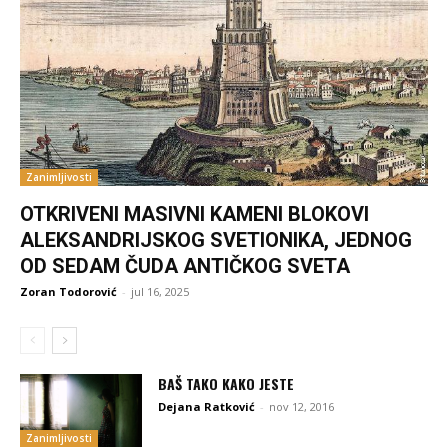
Zanimljivosti
OTKRIVENI MASIVNI KAMENI BLOKOVI
ALEKSANDRIJSKOG SVETIONIKA, JEDNOG
OD SEDAM ČUDA ANTIČKOG SVETA
Zoran Todorović
-
jul 16, 2025
BAŠ TAKO KAKO JESTE
Dejana Ratković
-
nov 12, 2016
Zanimljivosti