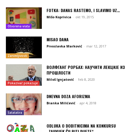
FOTKA: DANAS RASTEMO, I SLAVIMO UZ…
Mišo Koprivica
-
okt 19, 2015
Otvorena vrata
MISAO DANA
Prvoslavka Marković
-
mar 12, 2017
Zanimljivosti
ВОЛФГАНГ РОРБАХ: НАУЧИТИ ЛЕКЦИЈЕ ИЗ
ПРОШЛОСТИ
Miloš Ignjatović
-
feb 8, 2020
Pokazivač pokazuje
DNEVNA DOZA AFORIZMA
Branka Milićević
-
apr 4, 2018
Satatatira
ODLUKA O DOBITNICIMA NA KONKURSU
„ZAUVIJEK ĆU BITI DIJETE“