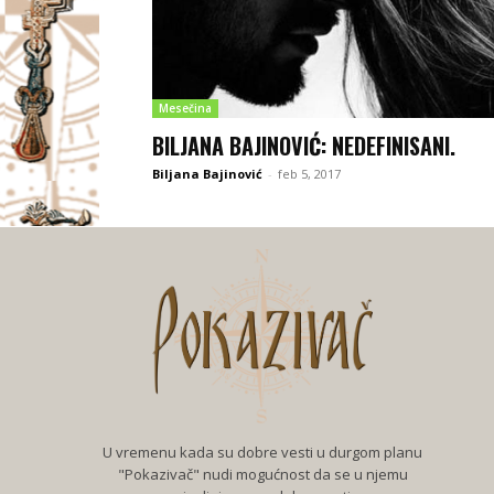
Mesečina
BILJANA BAJINOVIĆ: NEDEFINISANI.
Biljana Bajinović
-
feb 5, 2017
U vremenu kada su dobre vesti u durgom planu
"Pokazivač" nudi mogućnost da se u njemu