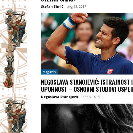
Stefan Simić
-
avg 18, 2017
Magazin
NEGOSLAVA STANOJEVIĆ: ISTRAJNOST I
UPORNOST – OSNOVNI STUBOVI USPE
Negoslava Stanojević
-
apr 3, 2018