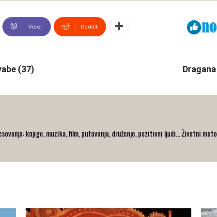
Viber
ReddIt
vabe (37)
Dragana 
ovanja: knjige, muzika, film, putovanja, druženje, pozitivni ljudi... Životni moto