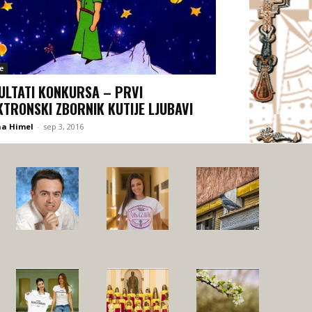
e
ULTATI KONKURSA – PRVI
KTRONSKI ZBORNIK KUTIJE LJUBAVI
na Himel
-
sep 3, 2016