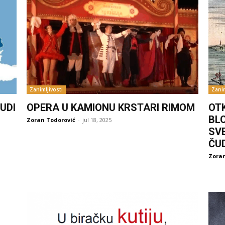
Zanimljivosti
Zanim
UDI
OPERA U KAMIONU KRSTARI RIMOM
OT
BL
Zoran Todorović
-
jul 18, 2025
SV
ČU
Zoran