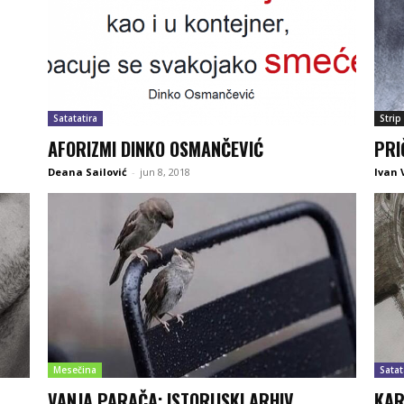
Satatatira
Strip
AFORIZMI DINKO OSMANČEVIĆ
PRI
Deana Sailović
-
jun 8, 2018
Ivan 
Mesečina
Satat
VANJA PARAČA: ISTORIJSKI ARHIV
KAR