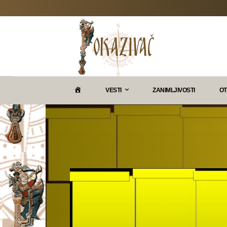
P
VESTI
ZANIMLJIVOSTI
OT
O
K
A
Z