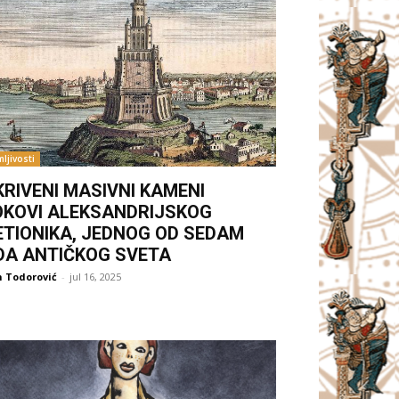
ljivosti
KRIVENI MASIVNI KAMENI
OKOVI ALEKSANDRIJSKOG
ETIONIKA, JEDNOG OD SEDAM
DA ANTIČKOG SVETA
 Todorović
-
jul 16, 2025