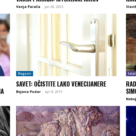
Vanja Parača
-
jan 28, 2025
Slavi
Magazin
Satat
SAVET: OČISTITE LAKO VENECIJANERE
RAD
HA
SIM
Bojana Pudar
-
apr 8, 2015
Neboj