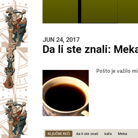
JUN 24, 2017
Da li ste znali: Mek
Pošto je važilo m
KLJUČNE REČI
da li ste znali
kafa
Meka