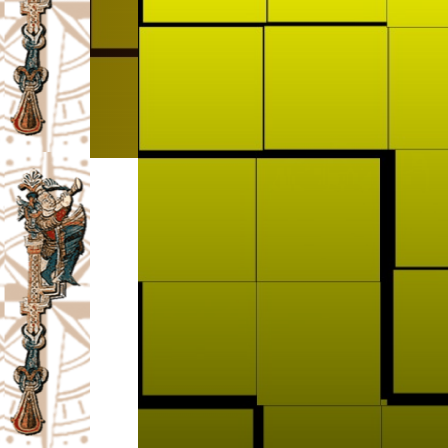
I
V
A
Č