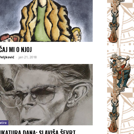
ČAJ MI O NJOJ
Veljković
-
jan 21, 2018
atira
IKATURA DANA: SLAVIŠA ŠEVRT