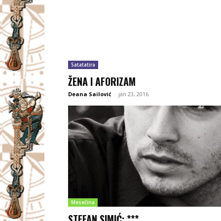
Satatatira
ŽENA I AFORIZAM
Deana Sailović
-
jan 23, 2016
Mesečina
STEFAN SIMIĆ: ***