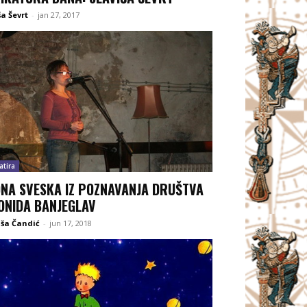
ša Ševrt
-
jan 27, 2017
atira
NA SVESKA IZ POZNAVANJA DRUŠTVA
ONIDA BANJEGLAV
ša Čandić
-
jun 17, 2018