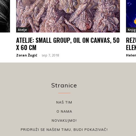
Atelje
Knjig
ATELJE: SMALL GROUP, OIL ON CANVAS, 50
REZ
X 60 CM
ELE
Zoran Žugić
-
sep 7, 2018
Hele
Stranice
NAŠ TIM
O NAMA
NOVAKUJMO!
PRIDRUŽI SE NAŠEM TIMU, BUDI POKAZIVAČ!