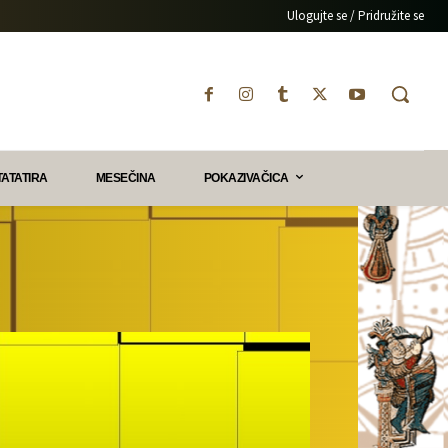
Ulogujte se / Pridružite se
TATATIRA
MESEČINA
POKAZIVAČICA