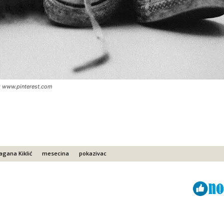
: www.pinterest.com
agana Kiklić
mesecina
pokazivac
Viber
ReddIt