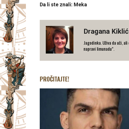
Da li ste znali: Meka
Dragana Kiklić
Jagodinka. Uživa da uči, ali
napravi limunadu”.
PROČITAJTE!