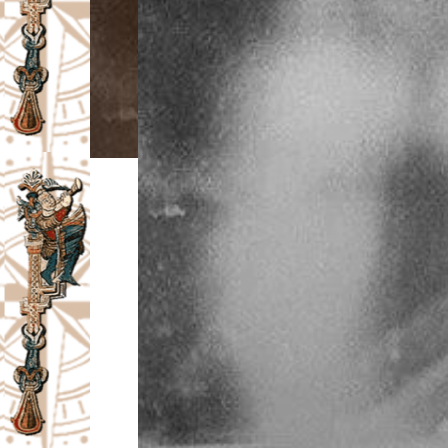
I
V
A
Č