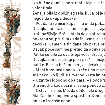
Iza bučne gomile, po strani, stajala je 
volontirala.
Žena je bila iz obližnjeg sela, kuća joj je
negde da okupa dečake:
– Pet dana se nisu kupali – a onda pok
Devojka pohita da sa police gde su staja
traži pažljivije. Baš je htela da ga obra
pokrenu se, pruži ruku da ih uzme, a lic
devojke. Osmeh je tih dana bio prava re
Dečak poče sam nespretno da obuva patik
Patike su bile za dva broja veće. Sreća j
Devojka donese drugi par i pruži ih majc
patike. Bile su baš po meri, ali dečak je 
– Meni brzo raste noga – reče tiho majci
Još nekoliko ljudi iz Crvenog krsta im pr
– Uzmite slobodno oba para! – s odobr
U trenutku kada oči mališana ponovo za
– Ostavi ih, sine. Možda dođe neki drugi
Mališan bez pogovora spusti pruženu ruku
polako izađoše napolje.