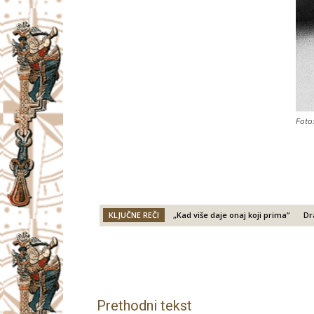
Foto
KLJUČNE REČI
„Kad više daje onaj koji prima”
Dr
Facebook
X
Email
Prethodni tekst