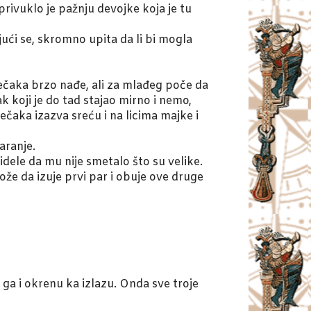
privuklo je pažnju devojke koja je tu
vajući se, skromno upita da li bi mogla
dečaka brzo nađe, ali za mlađeg poče da
k koji je do tad stajao mirno i nemo,
ečaka izazva sreću i na licima majke i
aranje.
idele da mu nije smetalo što su velike.
že da izuje prvi par i obuje ove druge
 ga i okrenu ka izlazu. Onda sve troje