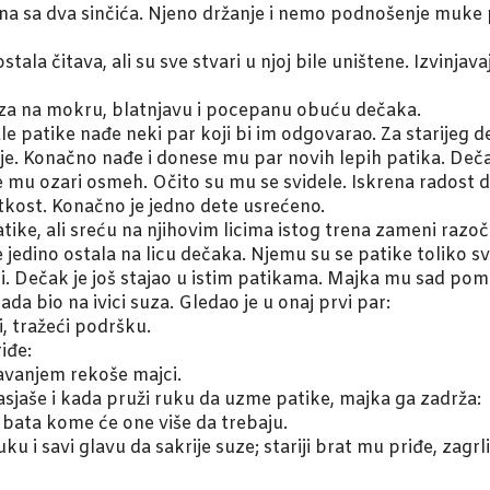
žena sa dva sinčića. Njeno držanje i nemo podnošenje muke 
 ostala čitava, ali su sve stvari u njoj bile uništene. Izvinja
aza na mokru, blatnjavu i pocepanu obuću dečaka.
le patike nađe neki par koji bi im odgovarao. Za starijeg 
duje. Konačno nađe i donese mu par novih lepih patika. Deča
e mu ozari osmeh. Očito su mu se svidele. Iskrena radost d
tkost. Konačno je jedno dete usrećeno.
e, ali sreću na njihovim licima istog trena zameni razoč
e jedino ostala na licu dečaka. Njemu su se patike toliko sv
i. Dečak je još stajao u istim patikama. Majka mu sad pomo
sada bio na ivici suza. Gledao je u onaj prvi par:
, tražeći podršku.
iđe:
avanjem rekoše majci.
sjaše i kada pruži ruku da uzme patike, majka ga zadrža:
 bata kome će one više da trebaju.
 i savi glavu da sakrije suze; stariji brat mu priđe, zagrli