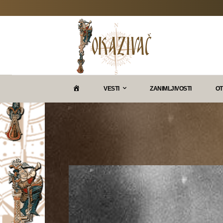
P
VESTI
ZANIMLJIVOSTI
OT
O
K
A
Z