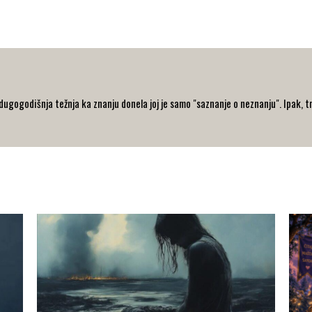
 dugogodišnja težnja ka znanju donela joj je samo "saznanje o neznanju". Ipak, t