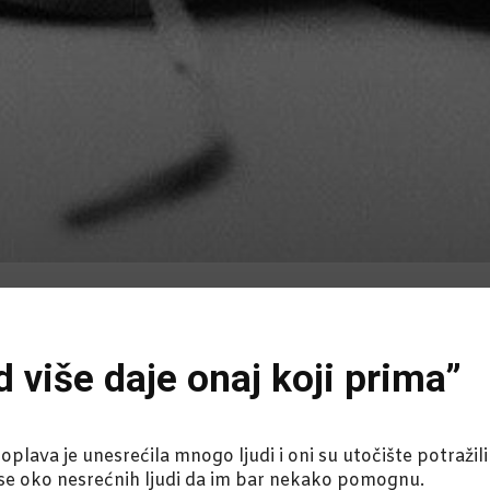
d više daje onaj koji prima”
oplava je unesrećila mnogo ljudi i oni su utočište potražil
su se oko nesrećnih ljudi da im bar nekako pomognu.