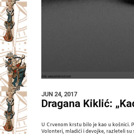
Foto: www.pinterest.com
JUN 24, 2017
Dragana Kiklić: „Ka
U Crvenom krstu bilo je kao u košnici. P
Volonteri, mladići i devojke, razleteli 