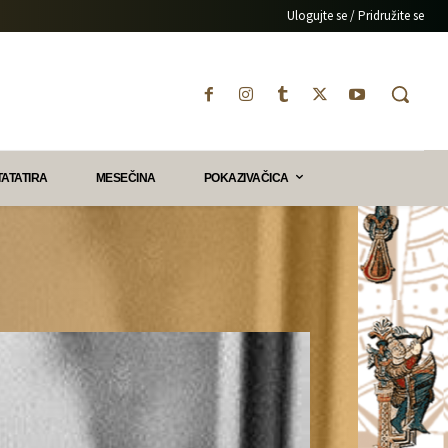
Ulogujte se / Pridružite se
TATATIRA
MESEČINA
POKAZIVAČICA