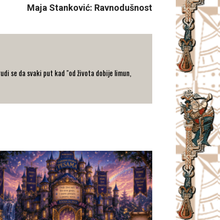
Maja Stanković: Ravnodušnost
rudi se da svaki put kad "od života dobije limun,