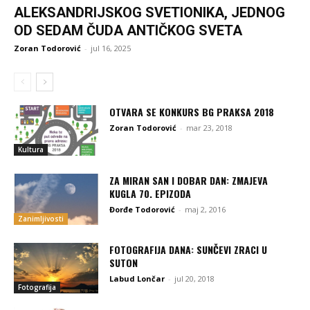
ALEKSANDRIJSKOG SVETIONIKA, JEDNOG
OD SEDAM ČUDA ANTIČKOG SVETA
Zoran Todorović
-
jul 16, 2025
OTVARA SE KONKURS BG PRAKSA 2018
Zoran Todorović
-
mar 23, 2018
Kultura
ZA MIRAN SAN I DOBAR DAN: ZMAJEVA
KUGLA 70. EPIZODA
Đorđe Todorović
-
maj 2, 2016
Zanimljivosti
FOTOGRAFIJA DANA: SUNČEVI ZRACI U
SUTON
Labud Lončar
-
jul 20, 2018
Fotografija