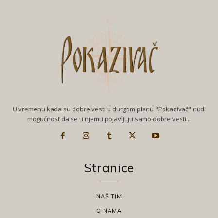
U vremenu kada su dobre vesti u durgom planu "Pokazivač" nudi
mogućnost da se u njemu pojavljuju samo dobre vesti...
Stranice
NAŠ TIM
O NAMA