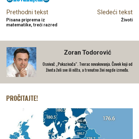
Prethodni tekst
Sledeći tekst
Pisana priprema iz
Životi
matematike, treći razred
Zoran Todorović
Osnivač „Pokazivača“. Tvorac novakovanja. Čovek koji od
života želi sve ili ništa, a trenutno živi negde između.
PROČITAJTE!