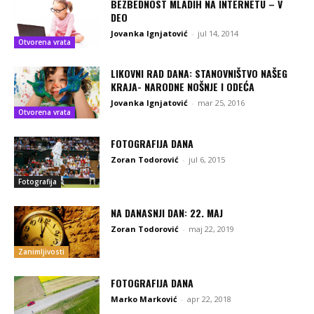
BEZBEDNOST MLADIH NA INTERNETU – V
DEO
Jovanka Ignjatović
-
jul 14, 2014
Otvorena vrata
LIKOVNI RAD DANA: STANOVNIŠTVO NAŠEG
KRAJA- NARODNE NOŠNJE I ODEĆA
Jovanka Ignjatović
-
mar 25, 2016
Otvorena vrata
FOTOGRAFIJA DANA
Zoran Todorović
-
jul 6, 2015
Fotografija
NA DANASNJI DAN: 22. MAJ
Zoran Todorović
-
maj 22, 2019
Zanimljivosti
FOTOGRAFIJA DANA
Marko Marković
-
apr 22, 2018