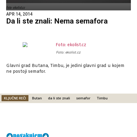
Foto: ekolist.cz
APR 14, 2014
Da li ste znali: Nema semafora
Foto: ekolist.cz
Glavni grad Butana, Timbu, je jedini glavni grad u kojem
ne postoji semafor.
KLJUČNE REČI
Butan
da li ste znali
semafor
Timbu
Facebook
X
Email