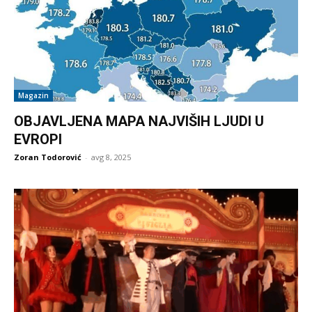
Magazin
OBJAVLJENA MAPA NAJVIŠIH LJUDI U
EVROPI
Zoran Todorović
-
avg 8, 2025