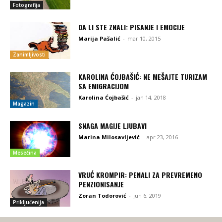
Fotografija
DA LI STE ZNALI: PISANJE I EMOCIJE
Marija Pašalić
-
mar 10, 2015
Zanimljivosti
KAROLINA ĆOJBAŠIĆ: NE MEŠAJTE TURIZAM
SA EMIGRACIJOM
Karolina Ćojbašić
-
jan 14, 2018
Magazin
SNAGA MAGIJE LJUBAVI
Marina Milosavljević
-
apr 23, 2016
Mesečina
VRUĆ KROMPIR: PENALI ZA PREVREMENO
PENZIONISANJE
Zoran Todorović
-
jun 6, 2019
Priključenija