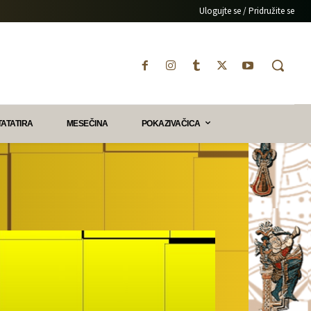
Ulogujte se / Pridružite se
TATATIRA
MESEČINA
POKAZIVAČICA