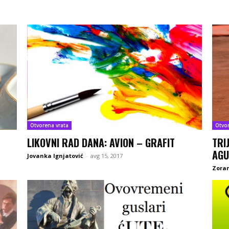
Otvorena vrata
Otvo
LIKOVNI RAD DANA: AVION – GRAFIT
TRI
AGU
Jovanka Ignjatović
-
avg 15, 2017
Zoran