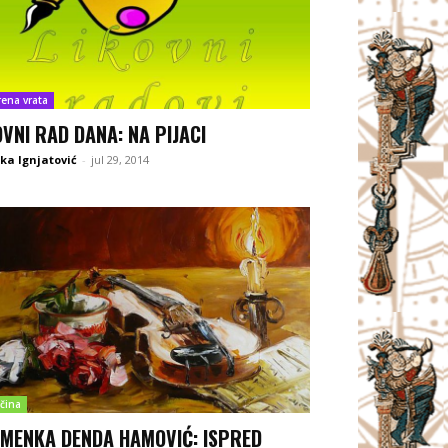
rena vrata
OVNI RAD DANA: NA PIJACI
ka Ignjatović
-
jul 29, 2014
čina
MENKA DENDA HAMOVIĆ: ISPRED