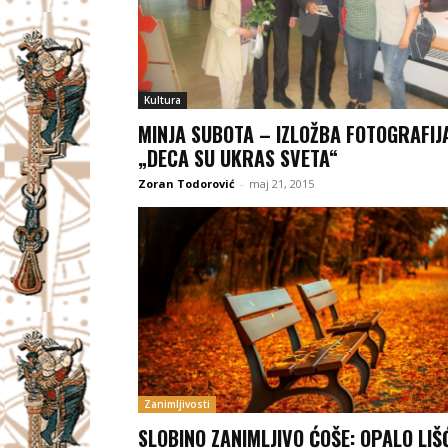
Kultura
MINJA SUBOTA – IZLOŽBA FOTOGRAFIJ
„DECA SU UKRAS SVETA“
Zoran Todorović
-
maj 21, 2015
Zanimljivosti
SLOBINO ZANIMLJIVO ĆOŠE: OPALO LIŠ