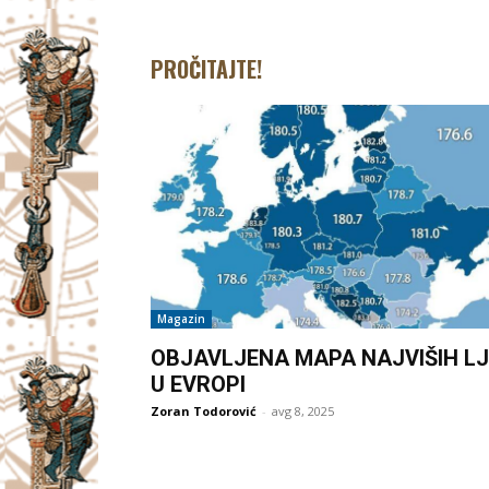
PROČITAJTE!
Magazin
OBJAVLJENA MAPA NAJVIŠIH LJ
U EVROPI
Zoran Todorović
-
avg 8, 2025