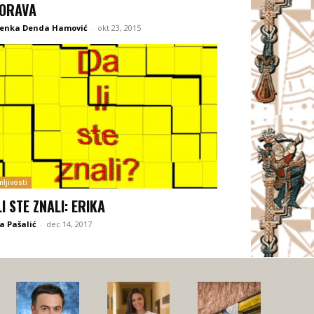
ORAVA
enka Denda Hamović
-
okt 23, 2015
ljivosti
LI STE ZNALI: ERIKA
a Pašalić
-
dec 14, 2017