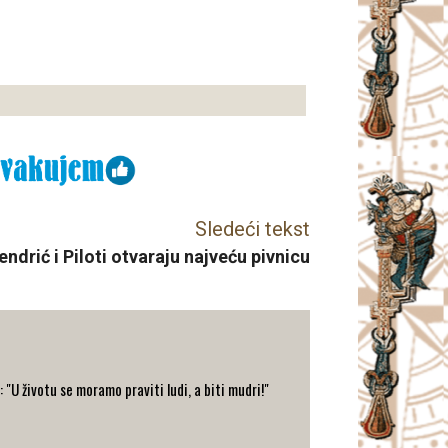
Sledeći tekst
endrić i Piloti otvaraju najveću pivnicu
: "U životu se moramo praviti ludi, a biti mudri!"