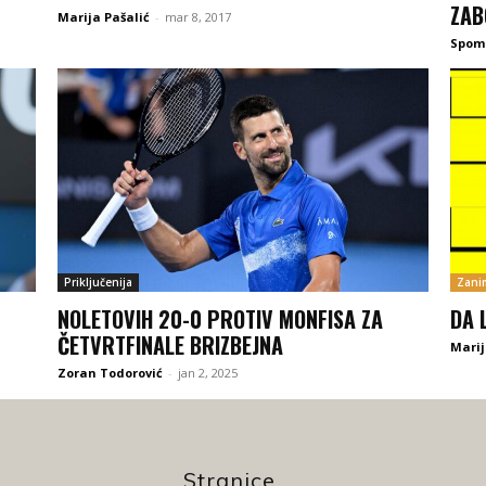
ZAB
Marija Pašalić
-
mar 8, 2017
Spom
Priključenija
Zanim
NOLETOVIH 20-0 PROTIV MONFISA ZA
DA 
ČETVRTFINALE BRIZBEJNA
Marij
Zoran Todorović
-
jan 2, 2025
Stranice