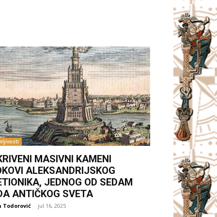
ljivosti
KRIVENI MASIVNI KAMENI
OKOVI ALEKSANDRIJSKOG
ETIONIKA, JEDNOG OD SEDAM
DA ANTIČKOG SVETA
 Todorović
-
jul 16, 2025