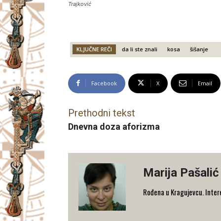
Trajković
KLJUČNE REČI
da li ste znali
kosa
šišanje
Facebook
X
Email
Prethodni tekst
Dnevna doza aforizma
Marija Pašalić
​Rođena u Kragujevcu. Interes