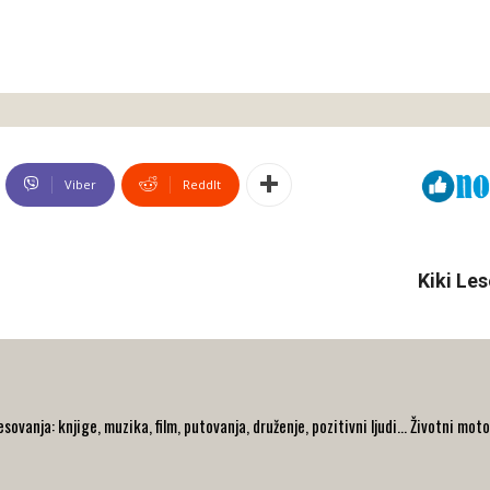
Viber
ReddIt
Kiki Les
ovanja: knjige, muzika, film, putovanja, druženje, pozitivni ljudi... Životni moto