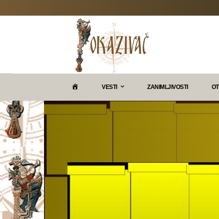
P
VESTI
ZANIMLJIVOSTI
OT
O
K
A
Z