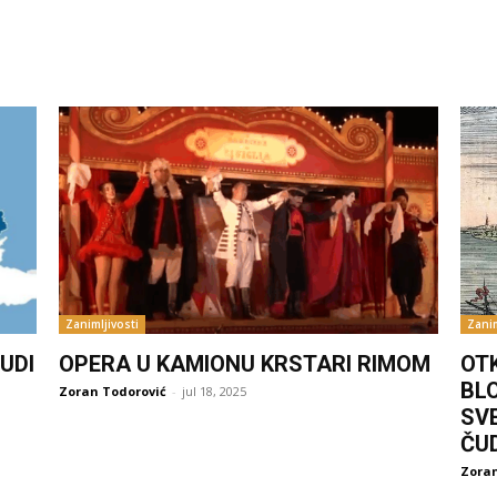
Zanimljivosti
Zanim
UDI
OPERA U KAMIONU KRSTARI RIMOM
OT
BL
Zoran Todorović
-
jul 18, 2025
SV
ČU
Zoran