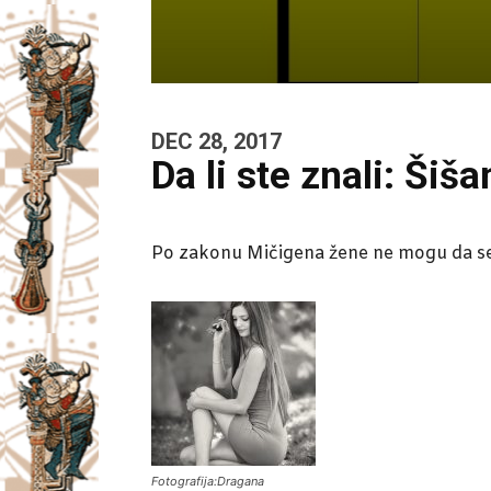
DEC 28, 2017
Da li ste znali: Šiša
Po zakonu Mičigena žene ne mogu da se 
Fotografija:Dragana