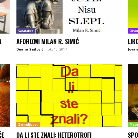
Satatatira
Otvo
A
AFORIZMI MILAN R. SIMIĆ
LIK
Deana Sailović
-
okt 10, 2017
Jovan
Zanimljivosti
Mese
ĆE
DA LI STE ZNALI: HETEROTROFI
SPO