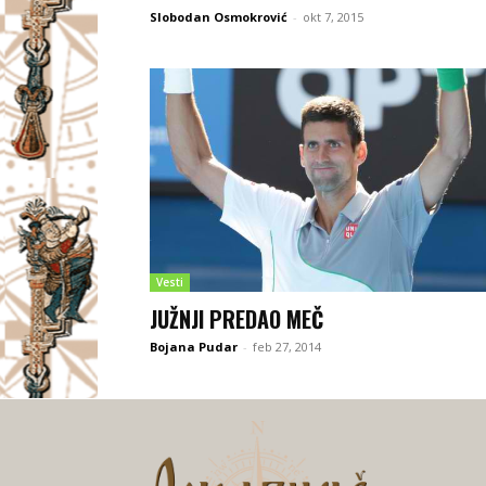
Slobodan Osmokrović
-
okt 7, 2015
Vesti
JUŽNJI PREDAO MEČ
Bojana Pudar
-
feb 27, 2014