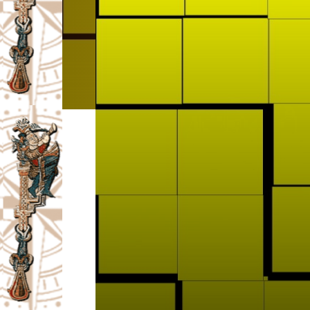
I
V
A
Č