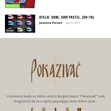
Mesečina
ATELJE: USNE, SUVI PASTEL, (50×70)
Jasmina Perović
-
apr 9, 2015
Atelje
U vremenu kada su dobre vesti u durgom planu "Pokazivač" nudi
mogućnost da se u njemu pojavljuju samo dobre vesti...