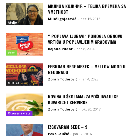
МИЛИЦА КОЈИЧИЋ – ТЕШКА ВРЕМЕНА ЗА
УМЕТНОСТ
Miloš Ignjatović
-
dec 15, 2016
Atelje
“ POPLAVA LJUBAVI“ POMOGLA OBNOVU
VRTIĆA U POPLAVLJENIM GRADOVIMA
Bojana Pudar
-
sep 8, 2014
Vesti
FEBRUAR REGE MESEC – MELLOW MOOD U
BEOGRADU
Zoran Todorović
-
jan 4, 2023
Muzika
NOVINA U ŠKOLAMA: ZAPOŠLJAVAJU SE
KUVARICE I SERVIRKE
Zoran Todorović
-
okt 20, 2017
Otvorena vrata
IZGOVARAM SEBE – 9
Peko Laličić
-
jan 12, 2016