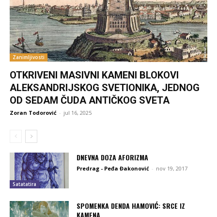
Zanimljivosti
OTKRIVENI MASIVNI KAMENI BLOKOVI
ALEKSANDRIJSKOG SVETIONIKA, JEDNOG
OD SEDAM ČUDA ANTIČKOG SVETA
Zoran Todorović
-
jul 16, 2025
DNEVNA DOZA AFORIZMA
Predrag - Peđa Đakonović
-
nov 19, 2017
Satatatira
SPOMENKA DENDA HAMOVIĆ: SRCE IZ
KAMENA