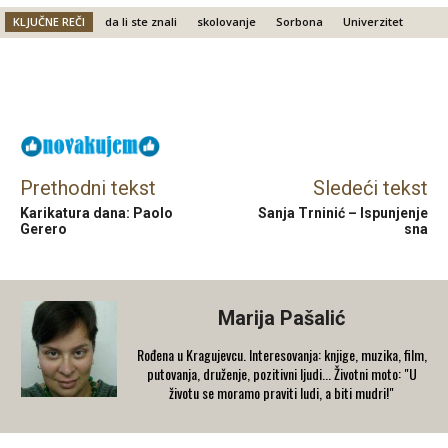
KLJUČNE REČI
da li ste znali
skolovanje
Sorbona
Univerzitet
Facebook
X
Email
Prethodni tekst
Sledeći tekst
Karikatura dana: Paolo
Sanja Trninić – Ispunjenje
Gerero
sna
Marija Pašalić
​Rođena u Kragujevcu. Interesovanja: knjige, muzika, film,
putovanja, druženje, pozitivni ljudi... Životni moto: "U
životu se moramo praviti ludi, a biti mudri!"