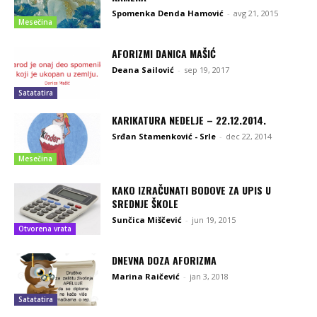
Spomenka Denda Hamović
-
avg 21, 2015
Mesečina
AFORIZMI DANICA MAŠIĆ
Deana Sailović
-
sep 19, 2017
Satatatira
KARIKATURA NEDELJE – 22.12.2014.
Srđan Stamenković - Srle
-
dec 22, 2014
Mesečina
KAKO IZRAČUNATI BODOVE ZA UPIS U
SREDNJE ŠKOLE
Sunčica Miščević
-
jun 19, 2015
Otvorena vrata
DNEVNA DOZA AFORIZMA
Marina Raičević
-
jan 3, 2018
Satatatira