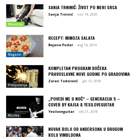
SANJA TRNINIĆ: ŽIVOT PO MERI SRCA
Sanja Trninić
-
nov 14, 2020
Mesečina
RECEPT: MIMOZA SALATA
Bojana Pudar
-
avg 14, 2014
Magazin
KOMPLETAN PROGRAM DOČEKA
PRAVOSLAVNE NOVE GODINE PO GRADOVIMA
Zoran Todorović
-
jan 13, 2018
Priključenija
„POVEDI ME U NOĆ“ – GENERACIJA 5 –
COVER BY KAJSA & YESILOVEGUITAR
Yesiloveguitar
-
okt 21, 2018
Muzika
NOVAK BOLJI OD ANDERSONA U DRUGOM
KOLU VIMBLDONA