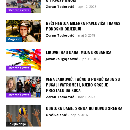
Zoran Todorović
-
apr 12, 2025
Otvorena vrata
REČI HEROJA MILENKA PAVLOVIĆA I DANAS
PONOSNO ODJEKUJU
Zoran Todorović
-
maj 5, 2018
Magazin
LIKOVNI RAD DANA: MOJA DRUGARICA
Jovanka Ignjatović
-
jan 31, 2017
Otvorena vrata
VERA JANKOVIĆ: TAČNO U PONOĆ KADA SU
PUCALI VATROMETI, NJENO SRCE JE
PRESTALO DA KUCA
Otvorena vrata
Zoran Todorović
-
nov 1, 2023
ODBOJKA DAME: SRBIJA DO NOVOG SREBRA
Uroš Selenić
-
sep 7, 2016
Priključenija