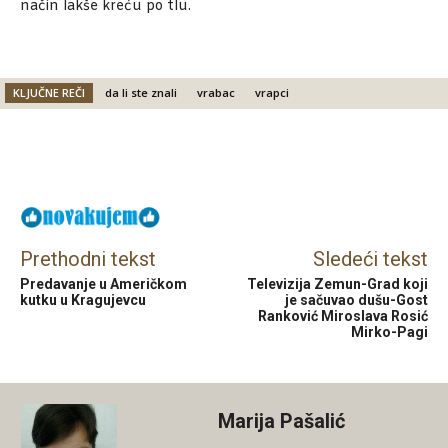
način lakše kreću po tlu.
KLJUČNE REČI
da li ste znali
vrabac
vrapci
Facebook
X
Email
Prethodni tekst
Sledeći tekst
Predavanje u Američkom
Televizija Zemun-Grad koji
kutku u Kragujevcu
je sačuvao dušu-Gost
Ranković Miroslava Rosić
Mirko-Pagi
Marija Pašalić